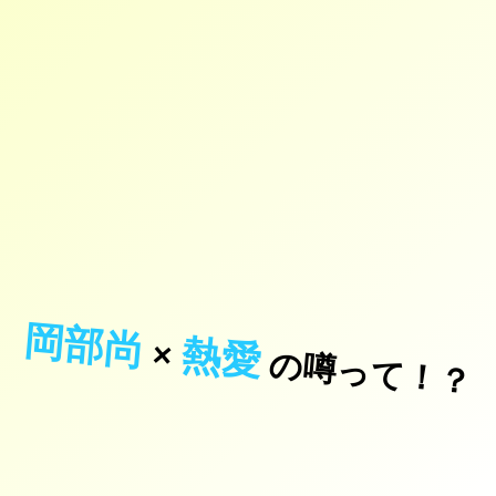
岡部尚
熱愛
×
の噂って！？