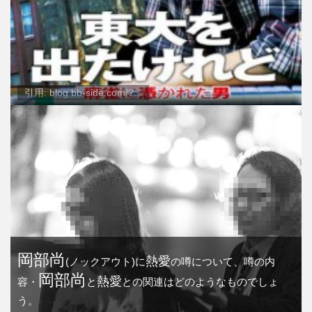
引用: blog.bb-side.com/?...
岡部尚
熱愛
(ノックアウト)に
の噂について、噂の内
岡部尚
熱愛
容・
と
との関連はどのようなものでしょ
う。