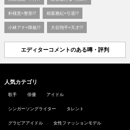
朴槿恵×整形!?
相葉雅紀×引退!?
小林アナ×降板!?
大谷翔平×天才!?
エディターコメントのある噂・評判
人気カテゴリ
歌手
俳優
アイドル
シンガーソングライター
タレント
グラビアアイドル
女性ファッションモデル