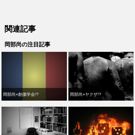
関連記事
岡部尚の注目記事
岡部尚×創価学会!?
岡部尚×ヤクザ!?