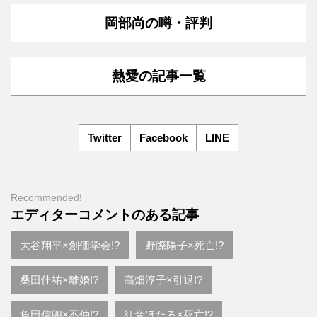
岡部尚の噂・評判
熱愛の記事一覧
Twitter
Facebook
LINE
Recommended!
エディターコメントのある記事
大谷翔平×創価学会!?
野際陽子×死亡!?
桑田佳祐×離婚!?
高畑淳子×引退!?
角田信朗×不仲!?
紅音ほたる×死亡!?