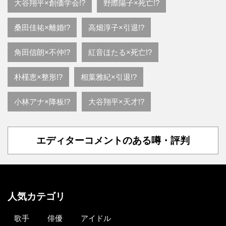
大谷翔平×創価学会!?
野際陽子×死亡!?
桑田佳祐×離婚!?
高畑淳子×引退!?
角田信朗×不仲!?
紅音ほたる×死亡!?
朴槿恵×整形!?
相葉雅紀×引退!?
小林アナ×降板!?
大谷翔平×天才!?
エディターコメントのある噂・評判
人気カテゴリ
歌手
俳優
アイドル