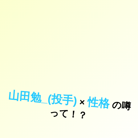
山田勉_(投手)
性格
×
の
噂
て
！
っ
？