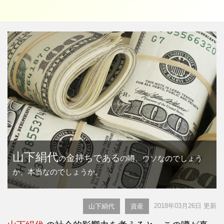
山下絹代
金持ちである
の
の噂、ウソなのでしょう
か、本当なのでしょうか。
2018年03月26日 更新
山下絹代
資産