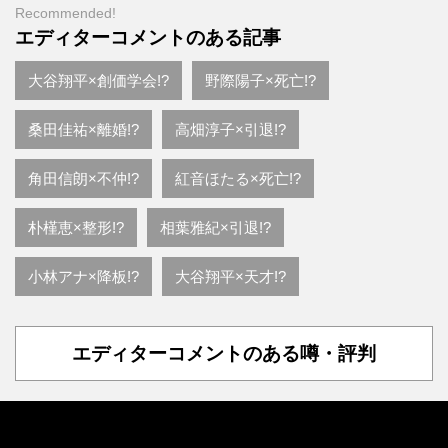
Recommended!
エディターコメントのある記事
大谷翔平×創価学会!?
野際陽子×死亡!?
桑田佳祐×離婚!?
高畑淳子×引退!?
角田信朗×不仲!?
紅音ほたる×死亡!?
朴槿恵×整形!?
相葉雅紀×引退!?
小林アナ×降板!?
大谷翔平×天才!?
エディターコメントのある噂・評判