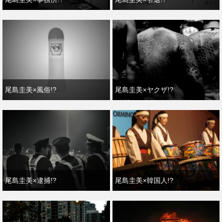
尾島圭美×風俗!?
尾島圭美×ヤクザ!?
尾島圭美×逮捕!?
尾島圭美×韓国人!?