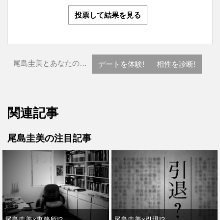
投票して結果を見る
尾島圭美とあなたの…
デートを体験!
相性を診断!
関連記事
尾島圭美の注目記事
尾島圭美×事務所!?
尾島圭美×引退!?