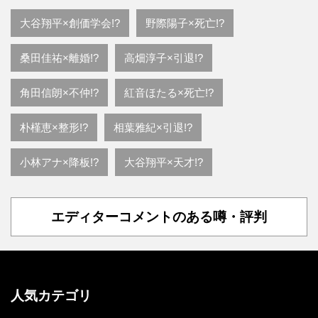
大谷翔平×創価学会!?
野際陽子×死亡!?
桑田佳祐×離婚!?
高畑淳子×引退!?
角田信朗×不仲!?
紅音ほたる×死亡!?
朴槿恵×整形!?
相葉雅紀×引退!?
小林アナ×降板!?
大谷翔平×天才!?
エディターコメントのある噂・評判
人気カテゴリ