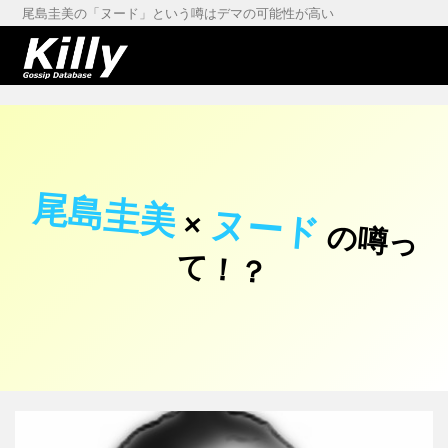
尾島圭美の「ヌード」という噂はデマの可能性が高い
尾島圭美
ヌード
×
の
噂
っ
！
て
？