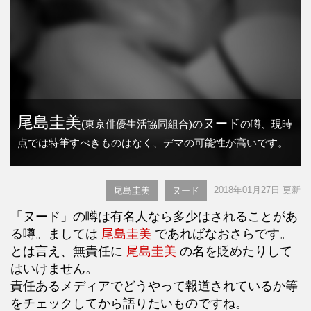
尾島圭美
ヌード
(東京俳優生活協同組合)の
の噂、現時
点では特筆すべきものはなく、デマの可能性が高いです。
2018年01月27日 更新
尾島圭美
ヌード
「ヌード」の噂は有名人なら多少はされることがあ
る噂。ましては
尾島圭美
であればなおさらです。
とは言え、無責任に
尾島圭美
の名を貶めたりして
はいけません。
責任あるメディアでどうやって報道されているか等
をチェックしてから語りたいものですね。