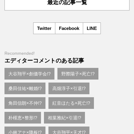
最近の記事一覧
Twitter
Facebook
LINE
Recommended!
エディターコメントのある記事
大谷翔平×創価学会!?
野際陽子×死亡!?
桑田佳祐×離婚!?
高畑淳子×引退!?
角田信朗×不仲!?
紅音ほたる×死亡!?
朴槿恵×整形!?
相葉雅紀×引退!?
小林アナ×降板!?
大谷翔平×天才!?