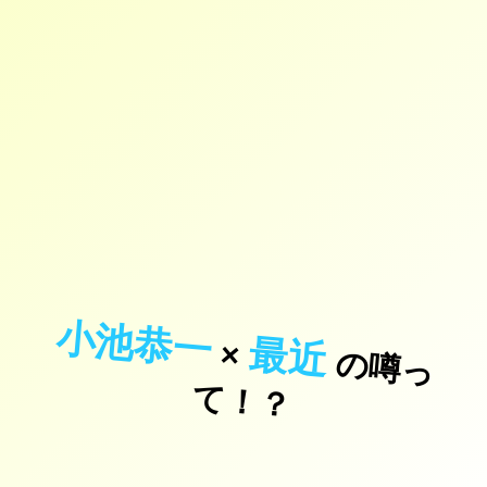
小池恭一
最近
×
の
噂
っ
！
て
？