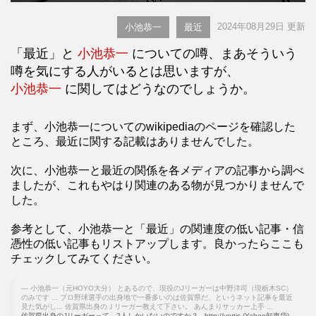
2024年08月29日 更新
小池恭一
最近
「最近」と
小池恭一
についての噂、まあそういう
噂を気にする人がいるとは思いますが、
小池恭一
に関してはどうなのでしょうか。
まず、小池恭一についてのwikipediaのページを確認した
ところ、最近に関する記載はありませんでした。
次に、小池恭一と最近の関係を各メディアの記事から調べ
ましたが、これもやはり関連のある物が見つかりませんで
した。
参考として、小池恭一と「最近」の関連度の低い記事・信
憑性の低い記事もリストアップします。良かったらここも
チェックしてみてください。
小池恭一（元HOYO大分） とあるので、現役のJリーガーは中野洋司（現栃木SC）
のみです ... プロ野球選手の出身地で一番多いのは佐賀県だ、というネット記事を最近
見た気がし... 佐賀県出身のＪリーガー教えて下さい。 あんまりサッカー上手 ...
佐賀県出身のJリーガーって、2人しかいないのですか？ - http://vortis (Yahoo知恵袋)