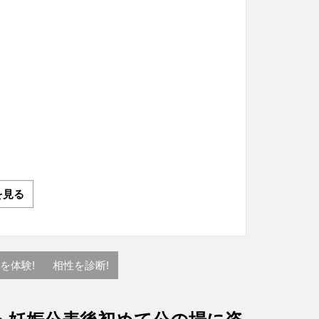
を見る
を体験!
相性を診断!