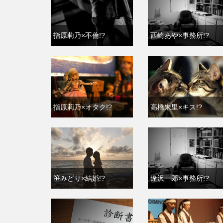
指原莉乃×不倫!?
西崎あや×事務所!?
指原莉乃×オタク!?
高橋朱里×キス!?
笹みどり×結婚!?
逢沢一郎×事務所!?