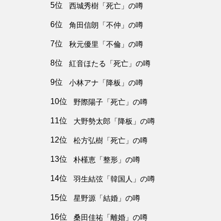
5位
西城秀樹「死亡」の噂
6位
角田信朗「不仲」の噂
7位
秋元優里「不倫」の噂
8位
紅音ほたる「死亡」の噂
9位
小林アナ「降板」の噂
10位
野際陽子「死亡」の噂
11位
大野勢太郎「降板」の噂
12位
松方弘樹「死亡」の噂
13位
朴槿恵「整形」の噂
14位
羽生結弦「韓国人」の噂
15位
星野源「結婚」の噂
16位
桑田佳祐「離婚」の噂