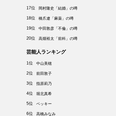
17位
岡村隆史「結婚」の噂
18位
橋爪遼「麻薬」の噂
19位
中田敦彦「不倫」の噂
20位
高畑裕太「前科」の噂
芸能人ランキング
1位
中山美穂
2位
前田敦子
3位
指原莉乃
4位
堀北真希
5位
ベッキー
6位
高橋みなみ