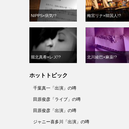
NIPPS×病気!?
梅宮リナ×韓国人!?
堀北真希×レズ!?
北川綾巴×麻薬!?
ホットトピック
千葉真一「出演」の噂
田原俊彦「ライブ」の噂
田原俊彦「出演」の噂
ジャニー喜多川「出演」の噂