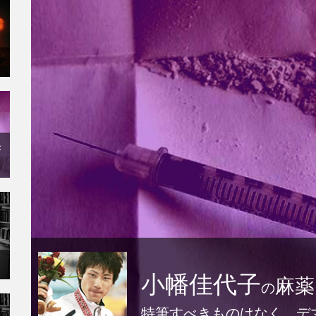
×
小幡佳代子
麻薬
の
特筆すべきものはなく、デ