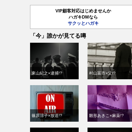
VIP顧客対応はじめませんか
ハガキDMなら
サクッとハガキ
「今」誰かが見てる噂
東山紀之×逮捕!?
村山富市×父!?
篠原涼子×放送!?
雛形あきこ×麻薬!?