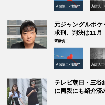
斉藤慎二×性格!?
斉藤慎二×
元ジャングルポケ
求刑、判決は11月
斉藤慎二
斉藤慎二×性格!?
斉藤慎二×
テレビ朝日・三谷
に両親にも紹介済