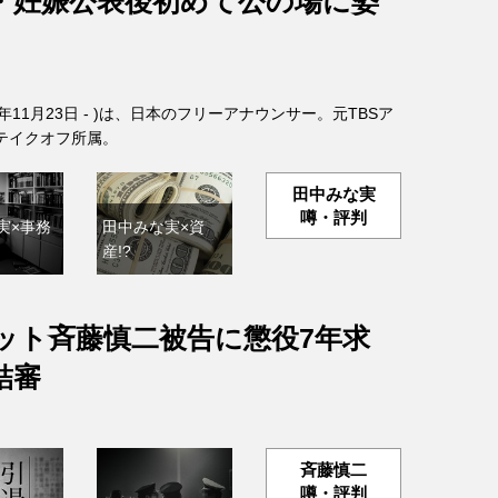
・妊娠公表後初めて公の場に姿
6年11月23日 - )は、日本のフリーアナウンサー。元TBSア
テイクオフ所属。
田中みな実
噂・評判
実×事務
田中みな実×資
産!?
ット斉藤慎二被告に懲役7年求
結審
斉藤慎二
噂・評判