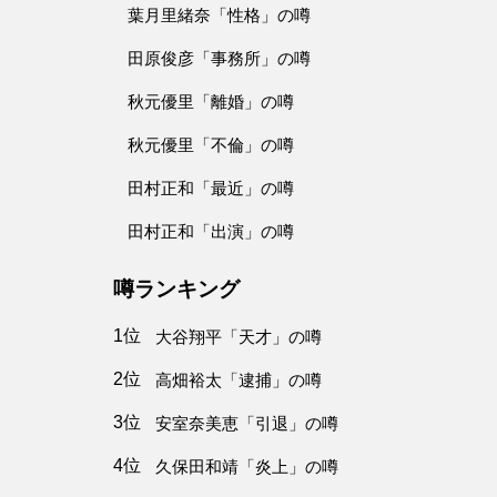
葉月里緒奈「性格」の噂
田原俊彦「事務所」の噂
秋元優里「離婚」の噂
秋元優里「不倫」の噂
田村正和「最近」の噂
田村正和「出演」の噂
噂ランキング
1位
大谷翔平「天才」の噂
2位
高畑裕太「逮捕」の噂
3位
安室奈美恵「引退」の噂
4位
久保田和靖「炎上」の噂