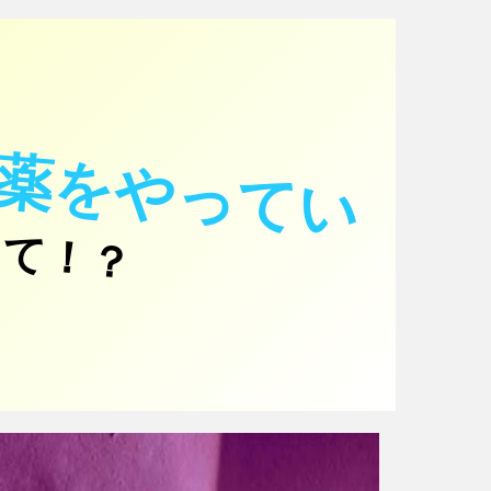
麻
薬
を
や
っ
て
い
て！？