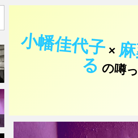
小幡佳代子
×
る
の噂っ