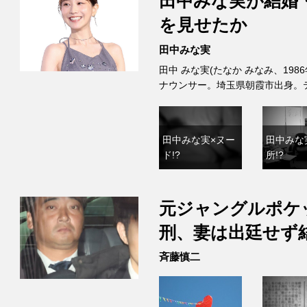
田中みな実が結婚
を見せたか
田中みな実
田中 みな実(たなか みなみ、198
ナウンサー。埼玉県朝霞市出身。
田中みな実×ヌー
田中みな
ド!?
所!?
元ジャングルポケ
刑、妻は出廷せず
斉藤慎二