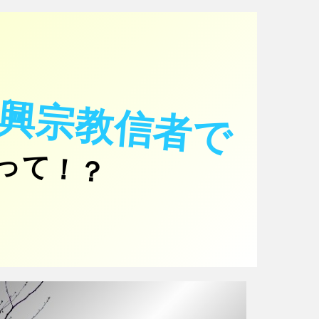
新
興
宗
教
信
者
で
って！？