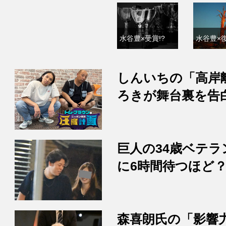
水谷豊×受賞!?
水谷豊×復
しんいちの「高岸
ろきが舞台裏を告
巨人の34歳ベテラ
に6時間待つほど
森喜朗氏の「影響