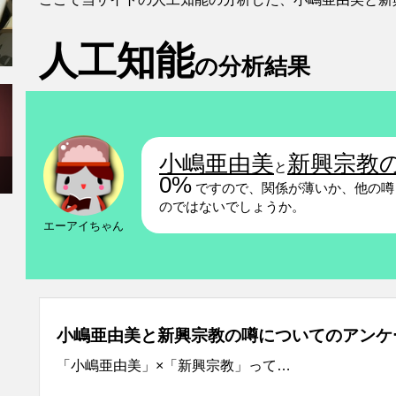
人工知能
の分析結果
小嶋亜由美
新興宗教
と
0%
ですので、関係が薄いか、他の噂
のではないでしょうか。
エーアイちゃん
小嶋亜由美と新興宗教の噂についてのアンケ
「小嶋亜由美」×「新興宗教」って…