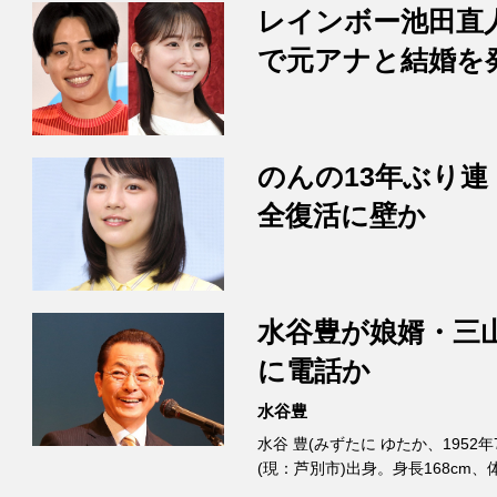
レインボー池田直
で元アナと結婚を
のんの13年ぶり連
全復活に壁か
水谷豊が娘婿・三
に電話か
水谷豊
水谷 豊(みずたに ゆたか、1952
(現：芦別市)出身。身長168cm