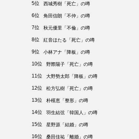
5位
西城秀樹「死亡」の噂
6位
角田信朗「不仲」の噂
7位
秋元優里「不倫」の噂
8位
紅音ほたる「死亡」の噂
9位
小林アナ「降板」の噂
10位
野際陽子「死亡」の噂
11位
大野勢太郎「降板」の噂
12位
松方弘樹「死亡」の噂
13位
朴槿恵「整形」の噂
14位
羽生結弦「韓国人」の噂
15位
星野源「結婚」の噂
16位
桑田佳祐「離婚」の噂