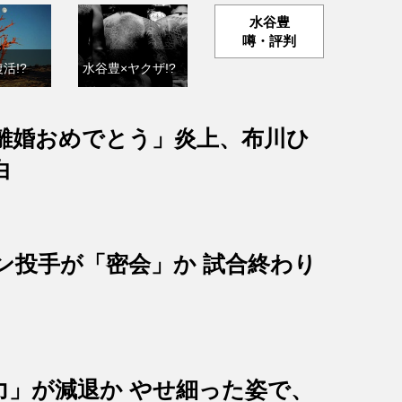
水谷豊
噂・評判
活!?
水谷豊×ヤクザ!?
離婚おめでとう」炎上、布川ひ
白
ン投手が「密会」か 試合終わり
？
力」が減退か やせ細った姿で、