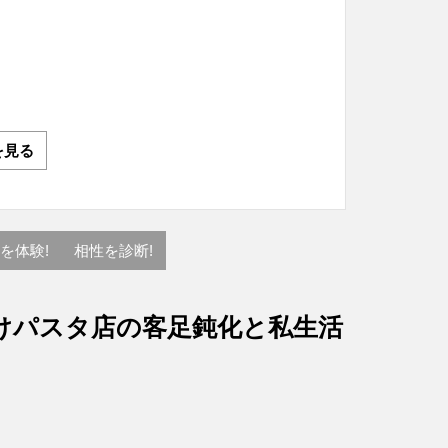
を見る
を体験!
相性を診断!
けパスタ店の客足鈍化と私生活