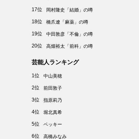
17位
岡村隆史「結婚」の噂
18位
橋爪遼「麻薬」の噂
19位
中田敦彦「不倫」の噂
20位
高畑裕太「前科」の噂
芸能人ランキング
1位
中山美穂
2位
前田敦子
3位
指原莉乃
4位
堀北真希
5位
ベッキー
6位
高橋みなみ