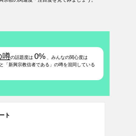
の噂
0%
の話題度は
、みんなの関心度は
と「新興宗教信者である」の噂を混同している
ート