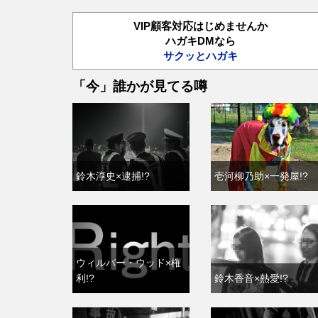
VIP顧客対応はじめませんか
ハガキDMなら
サクッとハガキ
「今」誰かが見てる噂
鈴木淳史×逮捕!?
壱河柳乃助×一発屋!?
ウィルバー・ウッド×権
利!?
鈴木香音×熱愛!?