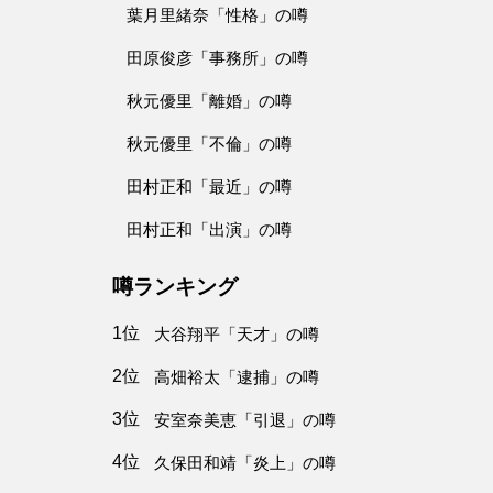
葉月里緒奈「性格」の噂
田原俊彦「事務所」の噂
秋元優里「離婚」の噂
秋元優里「不倫」の噂
田村正和「最近」の噂
田村正和「出演」の噂
噂ランキング
1位
大谷翔平「天才」の噂
2位
高畑裕太「逮捕」の噂
3位
安室奈美恵「引退」の噂
4位
久保田和靖「炎上」の噂