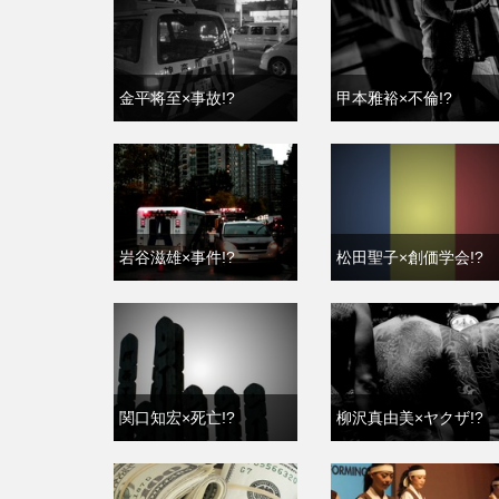
金平将至×事故!?
甲本雅裕×不倫!?
岩谷滋雄×事件!?
松田聖子×創価学会!?
関口知宏×死亡!?
柳沢真由美×ヤクザ!?