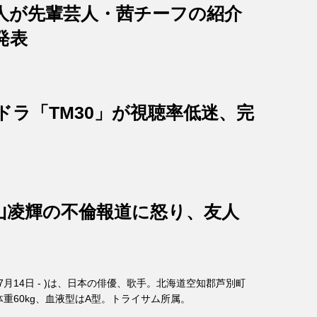
人が先輩芸人・茜チーフの紹介
発表
ドラ「TM30」が視聴率低迷、完
山凌輝の不倫報道に怒り、友人
年7月14日 - )は、日本の俳優、歌手。北海道空知郡芦別町
、体重60kg、血液型はA型。トライサム所属。