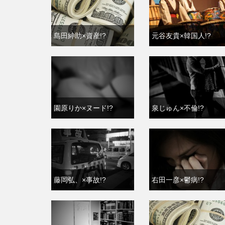
島田紳助×資産!?
元谷友貴×韓国人!?
園原りか×ヌード!?
泉じゅん×不倫!?
藤岡弘、×事故!?
右田一彦×鬱病!?