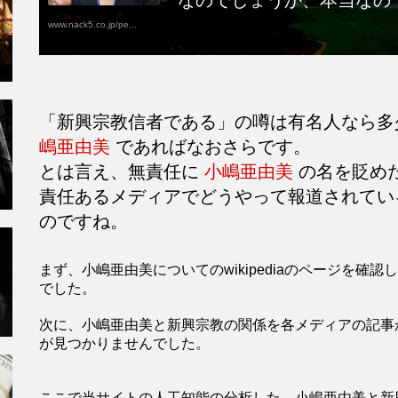
www.nack5.co.jp/pe...
「新興宗教信者である」の噂は有名人なら多
嶋亜由美
であればなおさらです。
とは言え、無責任に
小嶋亜由美
の名を貶め
責任あるメディアでどうやって報道されてい
のですね。
まず、小嶋亜由美についてのwikipediaのページを
でした。
次に、小嶋亜由美と新興宗教の関係を各メディアの記事
が見つかりませんでした。
ここで当サイトの人工知能の分析した、小嶋亜由美と新