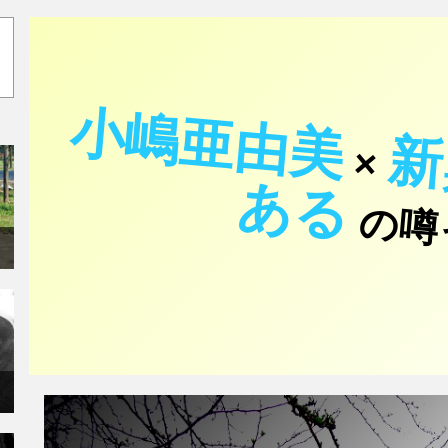
小嶋亜由美
×
あ
る
の噂