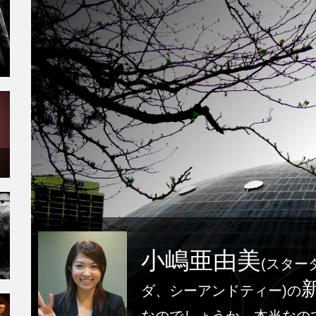
小嶋亜由美
(スター
ダ、シーアンドティー)の
なのでしょうか、本当なの