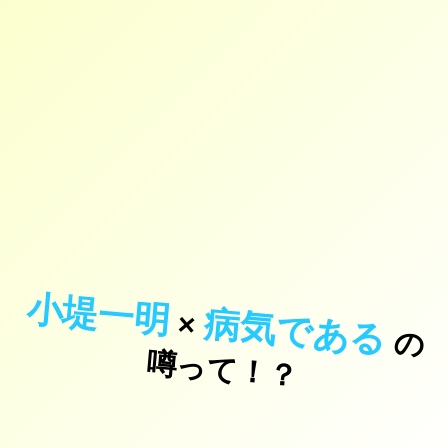
小堤一明
病気である
×
の
っ
て
！
噂
？