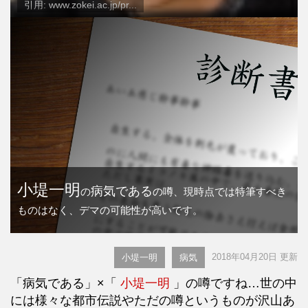
引用: www.zokei.ac.jp/pr...
小堤一明
病気である
の
の噂、現時点では特筆すべき
ものはなく、デマの可能性が高いです。
2018年04月20日 更新
小堤一明
病気
「病気である」×「
小堤一明
」の噂ですね…世の中
には様々な都市伝説やただの噂というものが沢山あ