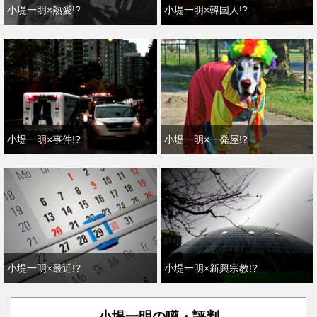
小堤一明×熱愛!?
小堤一明×韓国人!?
小堤一明×事件!?
小堤一明×一発屋!?
小堤一明×最近!?
小堤一明×新興宗教!?
小堤一明の噂・評判