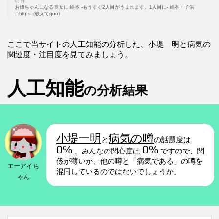
0; 件.
お姉ちゃんになる長女に 絵本 -もうすぐ2人目がうまれます。1人目に- 絵本・子供
...https: (教えてgoo)
ここで当サイトの人工知能の分析した、小堤一明と病気の
関連度・注目度を見てみましょう。
人工知能
の分析結果
小堤一明
病気の噂
と
の話題度は
0%
0%
、みんなの関心度は
ですので、関
係が薄いか、他の噂と「病気である」の噂を
エーアイち
混同しているのではないでしょうか。
ゃん