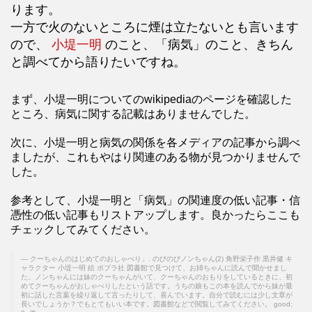
ります。
一方で火のないところに煙は立たないとも言います
ので、
小堤一明
のこと、「病気」のこと、きちん
と調べてから語りたいですね。
まず、小堤一明についてのwikipediaのページを確認した
ところ、病気に関する記載はありませんでした。
次に、小堤一明と病気の関係を各メディアの記事から調べ
ましたが、これもやはり関連のある物が見つかりませんで
した。
参考として、小堤一明と「病気」の関連度の低い記事・信
憑性の低い記事もリストアップします。良かったらここも
チェックしてみてください。
クーちゃんのはじめてのおしゃべり」. のびのびノンちゃん(2) 角野栄子作 黒井健 キ
ャラクター 小堤一明 絵 ポプラ社 図書館で見つけて、お姉ちゃんに読んで聞かせまし
た。ノンちゃんには妹のクーちゃんがいて、クーちゃんのおもりをしているときに、初
めてクーちゃんがおしゃべりしたという話です。うちの娘もこの本を読んでから妹が最
初に話した言葉を繰り返して言ったりして、喜んでいます。自分で読むには少し文章が
長いでしょうか？でもとてもいい本です。図書館などで閲覧してみてください。 good;