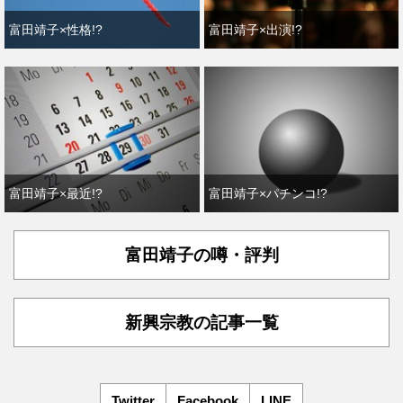
富田靖子×性格!?
富田靖子×出演!?
富田靖子×最近!?
富田靖子×パチンコ!?
富田靖子の噂・評判
新興宗教の記事一覧
Twitter
Facebook
LINE