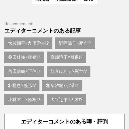
Recommended!
エディターコメントのある記事
大谷翔平×創価学会!?
野際陽子×死亡!?
桑田佳祐×離婚!?
高畑淳子×引退!?
角田信朗×不仲!?
紅音ほたる×死亡!?
朴槿恵×整形!?
相葉雅紀×引退!?
小林アナ×降板!?
大谷翔平×天才!?
エディターコメントのある噂・評判