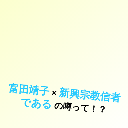
富田靖子
新
興
宗
教
信
者
あ
×
で
る
の噂って！？