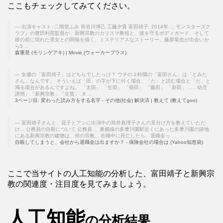
ここもチェックしてみてください。
出演キャスト: 二階堂ふみ 長谷川博己 工藤夕貴 富田靖子. 2014年 ... モンスターズク
ラブ』の豊田利晃監督が、新興宗教のカリスマ教祖と、彼を守るボディガード、そして
彼の前に現れた美女との関係を描く、ミステリアスなストーリー。藤原竜也が出会いか
ら5 ...
森重晃 (モリシゲアキ) | Movie (ウォーカープラス)
女優の「富田靖子」はどちらでしたっけ？ ウチの２軒隣の「富田さん」は「とみた
さん」なんです。 そういえば「田」の字が下に付く場合、「た」と読む場合と「だ」と
濁る場合があるんですよね。 「太田」 「生田」 「柴田」 「藤田」 「新田」 ..... 幼児
誘拐」「新興宗教」「生贄」. 8 ...
3ページ目: 変わった読み方をする名字 - その他(社会) 解決済 | 教えて (教えてgoo)
富田靖子さんと、花子とアンに出演中の筒井真理子さんの見分け方を教えていただ
け... 公務員の自殺について 公務員 ... 東横線の多摩川園駅近くにあった多摩川園の跡地
にある新興宗教の建物は、何の宗教... 在職中に死亡したら、退職金っ ...
自殺してしまうと、会社から退職金は出ますか？ - 保険会社の場合は (Yahoo知恵袋)
ここで当サイトの人工知能の分析した、富田靖子と新興宗
教の関連度・注目度を見てみましょう。
人工知能
の分析結果