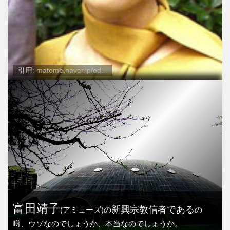
引用: matome.naver.jp/od...
富田靖子
新興宗教信者である
(アミューズ)の
の
噂、ウソなのでしょうか、本当なのでしょうか。