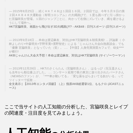
2015年8月25日 ... 続くＨＫＴ４８は１回目１６回。２回目では、今年５月９日の第
２回ＡＫＢ４８大運動会（有明コロシアム）の大縄跳びで、１度も跳べずに引っ掛かっ
た宮脇咲良が登場。１回のジャンプごとに、向かって右側にズレていき、縄を避けるよ
うにして場外へ。
HKT宮脇咲良、画面から飛び出す3D大縄跳び!? - AKB48 : 日刊スポーツ (日刊スポーツ)
2013年9月18日 ... 本命は渡辺麻友、対抗はHKT宮脇咲良＆朝長美桜! ... 評論家（ 小
林よしのり×中森明夫×宇野常寛×濱野智史）による「じゃんけん大会白熱座談会」でも
「優勝 宮脇咲良」となっていた（笑）。 .... 【中国】人身売買洞窟カフェで、幼女****
が横行!
AKBじゃんけん大会大予想！本命は渡辺麻友、対抗はHKT宮脇咲良 (サイゾーウーマン)
2013年12月29日 ... HKTのさくらたん（宮脇咲良さん）、はるっぴ（兒玉遥さん）
も去年から順位爆上げした。 .... コンサート延期で夜の東京に放り出されたパーナさん
（NEWSのファン）が、「****車が動いてる」「変な薬をばらまいてる奴がいる」って
ツイッターで拡散 ...
全文表示 | 【2013年エンタメ回顧】（上）指原AKB総選挙1位、ももクロ (JCASTニュ
ース)
ここで当サイトの人工知能の分析した、宮脇咲良とレイプ
の関連度・注目度を見てみましょう。