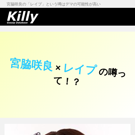
宮脇咲良の「レイプ」という噂はデマの可能性が高い
宮脇咲良
レイプ
×
の
噂
っ
！
て
？