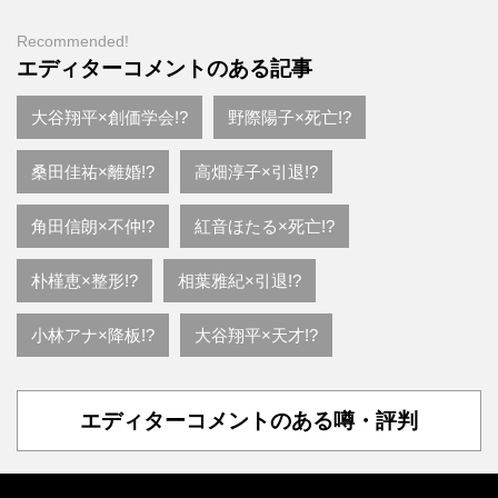
Recommended!
エディターコメントのある記事
大谷翔平×創価学会!?
野際陽子×死亡!?
桑田佳祐×離婚!?
高畑淳子×引退!?
角田信朗×不仲!?
紅音ほたる×死亡!?
朴槿恵×整形!?
相葉雅紀×引退!?
小林アナ×降板!?
大谷翔平×天才!?
エディターコメントのある噂・評判