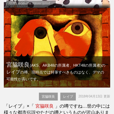
引用: matome.naver.jp/od...
宮脇咲良
(AKS、AKB48の所属者、HKT48の所属者)の
レイプ
の噂、現時点では特筆すべきものはなく、デマの
可能性が高いです。
2018年04月13日 更新
宮脇咲良
レイプ
「レイプ」×「
宮脇咲良
」の噂ですね…世の中には
様々な都市伝説やただの噂というものが沢山ありま