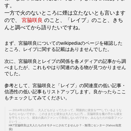
す。
一方で火のないところに煙は立たないとも言います
ので、
宮脇咲良
のこと、「レイプ」のこと、きち
んと調べてから語りたいですね。
まず、宮脇咲良についてのwikipediaのページを確認した
ところ、レイプに関する記載はありませんでした。
次に、宮脇咲良とレイプの関係を各メディアの記事から調
べましたが、これもやはり関連のある物が見つかりません
でした。
参考として、宮脇咲良と「レイプ」の関連度の低い記事・
信憑性の低い記事もリストアップします。良かったらここ
もチェックしてみてください。
2014年12月6日 ... 大人どもがよってたかって、間接的に彼女を****しているような
ものじゃないですか。 このままだと彼女は大人たちに汚 ... 宮脇咲良を魔の手から彼女
を守ろうという、彼女の真のファンって存在しないのですか。みんなただの似非ファン
という ...
HKT宮脇咲良は大人たちのオモチャにされてませんか？ - 無理にセンター (Yahoo知恵
袋)