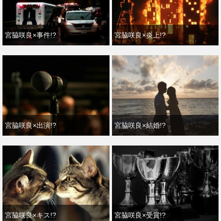
宮脇咲良×事件!?
宮脇咲良×炎上!?
宮脇咲良×出演!?
宮脇咲良×結婚!?
宮脇咲良×キス!?
宮脇咲良×受賞!?