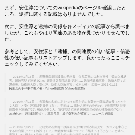
まず、安住淳についてのwikipediaのページを確認したと
ころ、逮捕に関する記載はありませんでした。
次に、安住淳と逮捕の関係を各メディアの記事から調べま
したが、これもやはり関連のある物が見つかりませんでし
た。
参考として、安住淳と「逮捕」の関連度の低い記事・信憑
性の低い記事もリストアップします。良かったらここもチ
ェックしてみてください。
2013年1月16日 ... 鹿野道彦衆院議員の元秘書、公共工事の口利き事件で競売入札妨
害、贈賄容疑で逮捕 02.xx. 鹿野道彦衆院議員(党副 ..... 防衛省政務三役→防衛大臣：北
澤俊美、防衛副大臣：安住淳、防衛大臣政務官：松本大輔・ 広田一 2011.01.11
民主党の不祥事年表メモ - Yahoo!知恵袋 (Yahoo知恵袋)
2010年7月11日 ... 当選者の名前に花をつける民主党の玄葉光一郎政調会長（左から
２人目）と安住淳選対委員長（右）。手前は ... 高齢入所者の身代わりで投票容疑 特養
副園長を逮捕(7/25); 郵便局長２人、買収容疑で逮捕 国民新党候補の投票依頼(7/24).
asahi.com（朝日新聞社）：連立与党、過半数割れが確実に - ニュース (朝日)
2015年7月29日 ... 公明党の石井啓一政調会長は29日の記者会見で、カジノを中心と
する統合型リゾート施設（ＩＲ）整備推進法案について「審議には応じない」と述べ、
審議入りに反対する姿勢を示した。民主党の安住淳国会対策委員長.