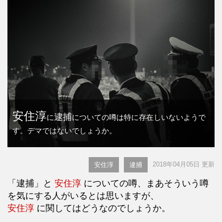
安住淳
逮捕
に
についての噂は特に存在しいないようで
す。デマではないでしょうか。
2018年04月05日 更新
安住淳
逮捕
「逮捕」と
安住淳
についての噂、まあそういう噂
を気にする人がいるとは思いますが、
安住淳
に関してはどうなのでしょうか。