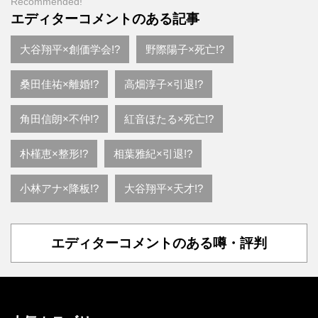
Recommended!
エディターコメントのある記事
大谷翔平×創価学会!?
野際陽子×死亡!?
桑田佳祐×離婚!?
高畑淳子×引退!?
角田信朗×不仲!?
紅音ほたる×死亡!?
朴槿恵×整形!?
相葉雅紀×引退!?
小林アナ×降板!?
大谷翔平×天才!?
エディターコメントのある噂・評判