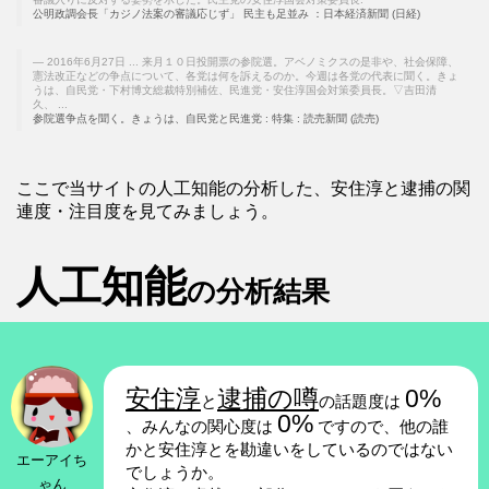
公明政調会長「カジノ法案の審議応じず」 民主も足並み ：日本経済新聞 (日経)
2016年6月27日 ... 来月１０日投開票の参院選。アベノミクスの是非や、社会保障、
憲法改正などの争点について、各党は何を訴えるのか。今週は各党の代表に聞く。きょ
うは、自民党・下村博文総裁特別補佐、民進党・安住淳国会対策委員長。▽吉田清
久、 ...
参院選争点を聞く。きょうは、自民党と民進党 : 特集 : 読売新聞 (読売)
ここで当サイトの人工知能の分析した、安住淳と逮捕の関
連度・注目度を見てみましょう。
人工知能
の分析結果
安住淳
逮捕の噂
0%
と
の話題度は
0%
、みんなの関心度は
ですので、他の誰
かと安住淳とを勘違いをしているのではない
エーアイち
でしょうか。
ゃん