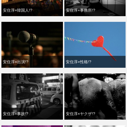
安住淳×韓国人!?
安住淳×事務所!?
安住淳×出演!?
安住淳×性格!?
安住淳×事故!?
安住淳×ヤクザ!?