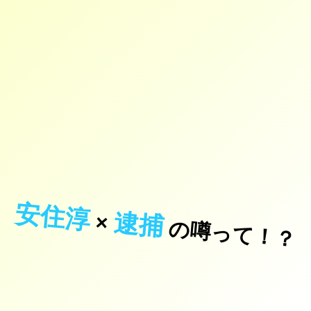
安住淳
逮捕
×
の噂って！？