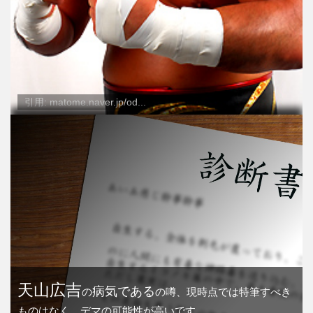
引用: matome.naver.jp/od...
天山広吉
病気である
の
の噂、現時点では特筆すべき
ものはなく、デマの可能性が高いです。