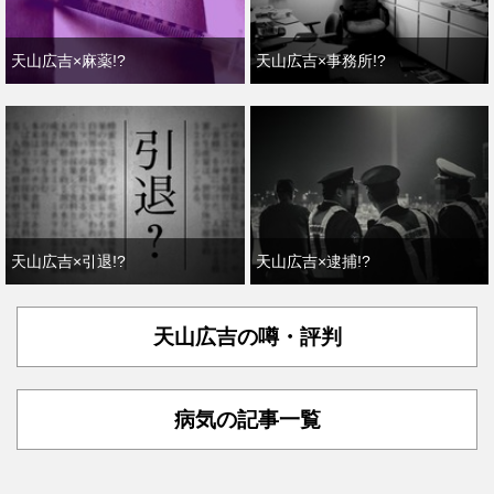
天山広吉×麻薬!?
天山広吉×事務所!?
天山広吉×引退!?
天山広吉×逮捕!?
天山広吉の噂・評判
病気の記事一覧