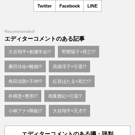
Twitter
Facebook
LINE
Recommended!
エディターコメントのある記事
大谷翔平×創価学会!?
野際陽子×死亡!?
桑田佳祐×離婚!?
高畑淳子×引退!?
角田信朗×不仲!?
紅音ほたる×死亡!?
朴槿恵×整形!?
相葉雅紀×引退!?
小林アナ×降板!?
大谷翔平×天才!?
エディターコメントのある噂・評判