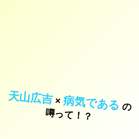
天山広吉
病気である
×
の
っ
て
！
噂
？