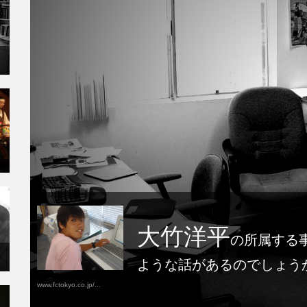
大竹洋平
の所属する
ような話があるのでしょう
www.fctokyo.co.jp/...