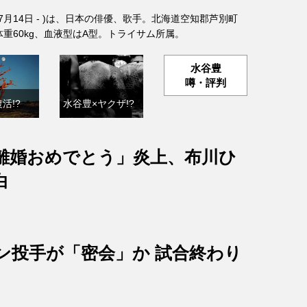
年7月14日 - )は、日本の俳優、歌手。北海道空知郡芦別町
、体重60kg、血液型はA型。トライサム所属。
水谷豊
噂・評判
活!?
水谷豊×ヤクザ!?
離婚おめでとう」炎上、布川ひ
白
ン投手が「密会」か 試合終わり
？