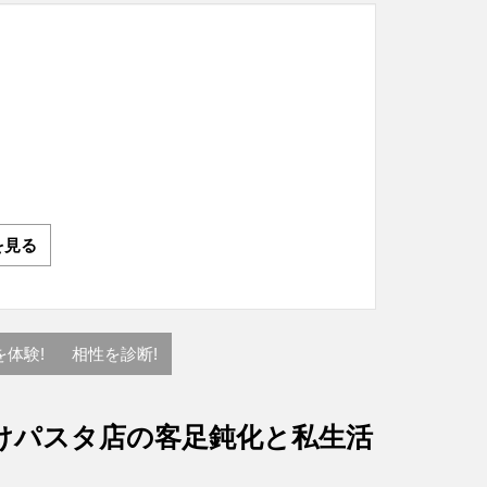
を見る
を体験!
相性を診断!
けパスタ店の客足鈍化と私生活