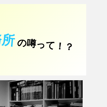
務所
の噂って！？