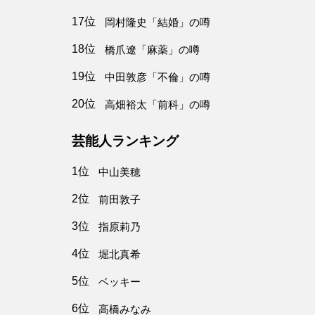
17位
岡村隆史「結婚」の噂
18位
橋爪遼「麻薬」の噂
19位
中田敦彦「不倫」の噂
20位
高畑裕太「前科」の噂
芸能人ランキング
1位
中山美穂
2位
前田敦子
3位
指原莉乃
4位
堀北真希
5位
ベッキー
6位
高橋みなみ