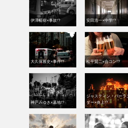
伊澤柾樹×事故!?
安田浩一×中学!?
大久保雅史×事件!?
松平賢二×合コン!?
ジャスティン・バーラ
神戸みゆき×墓地!?
ダー×炎上!?