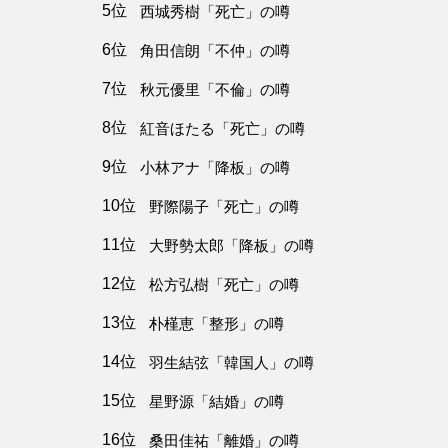
5位
西城秀樹「死亡」の噂
6位
角田信朗「不仲」の噂
7位
秋元優里「不倫」の噂
8位
紅音ほたる「死亡」の噂
9位
小林アナ「降板」の噂
10位
野際陽子「死亡」の噂
11位
大野勢太郎「降板」の噂
12位
松方弘樹「死亡」の噂
13位
朴槿恵「整形」の噂
14位
羽生結弦「韓国人」の噂
15位
星野源「結婚」の噂
16位
桑田佳祐「離婚」の噂