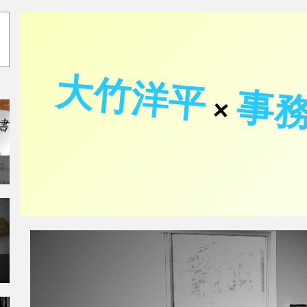
大竹洋平
事
×