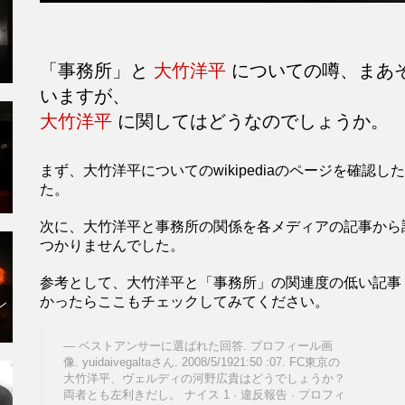
「事務所」と
大竹洋平
についての噂、まあ
いますが、
大竹洋平
に関してはどうなのでしょうか。
まず、大竹洋平についてのwikipediaのページを確
た。
次に、大竹洋平と事務所の関係を各メディアの記事から
つかりませんでした。
参考として、大竹洋平と「事務所」の関連度の低い記事
かったらここもチェックしてみてください。
ン
ベストアンサーに選ばれた回答. プロフィール画
像. yuidaivegaltaさん. 2008/5/1921:50 :07. FC東京の
大竹洋平、ヴェルディの河野広貴はどうでしょうか？
両者とも左利きだし。 ナイス 1 · 違反報告 · プロフィ