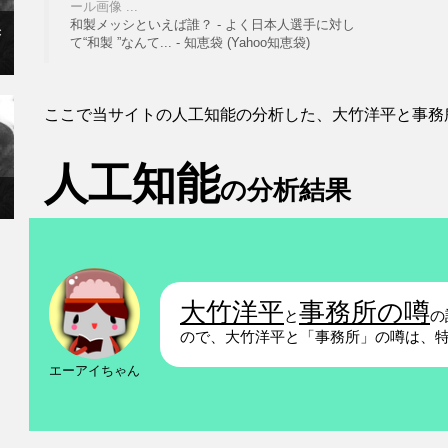
ール画像 ...
和製メッシといえば誰？ - よく日本人選手に対し
×
て“和製 ”なんて... - 知恵袋 (Yahoo知恵袋)
ここで当サイトの人工知能の分析した、大竹洋平と事務
人工知能
の分析結果
大竹洋平
事務所の噂
と
の
ので、大竹洋平と「事務所」の噂は、
エーアイちゃん