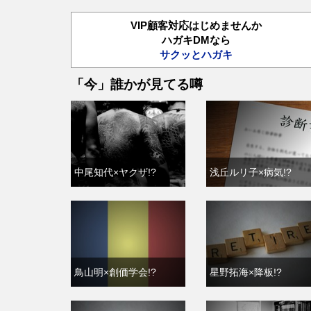
VIP顧客対応はじめませんか
ハガキDMなら
サクッとハガキ
「今」誰かが見てる噂
中尾知代×ヤクザ!?
浅丘ルリ子×病気!?
鳥山明×創価学会!?
星野拓海×降板!?