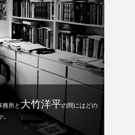
大竹洋平
事務所と
の間にはどの
か。