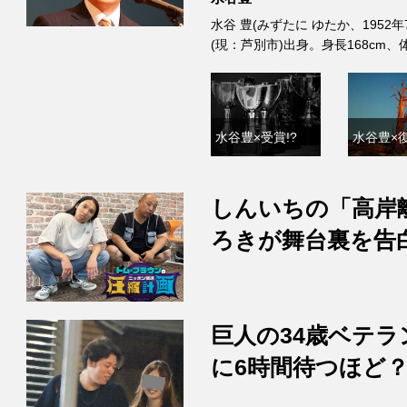
水谷 豊(みずたに ゆたか、1952
(現：芦別市)出身。身長168cm
水谷豊×受賞!?
水谷豊×復
しんいちの「高岸
ろきが舞台裏を告
巨人の34歳ベテラ
に6時間待つほど