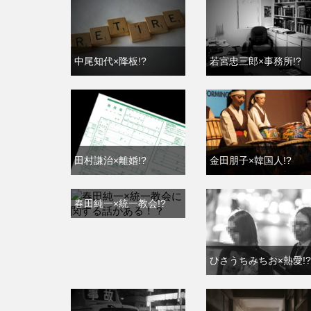
中尾知代×降板!?
若宮忠三郎×事務所!?
田村謙治×離婚!?
金田朋子×韓国人!?
春田純一×統一教会!?
ひさうちみちお×熱愛!?