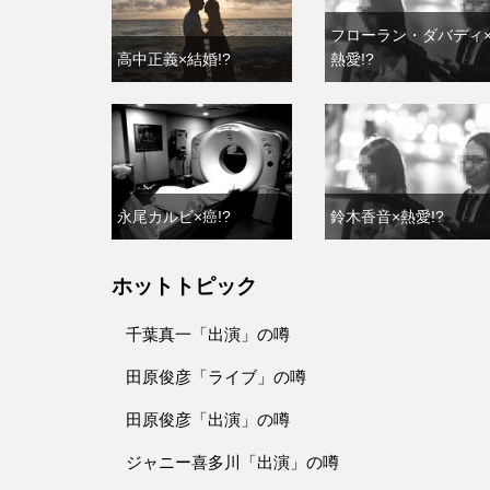
フローラン・ダバディ
高中正義×結婚!?
熱愛!?
永尾カルビ×癌!?
鈴木香音×熱愛!?
ホットトピック
千葉真一「出演」の噂
田原俊彦「ライブ」の噂
田原俊彦「出演」の噂
ジャニー喜多川「出演」の噂