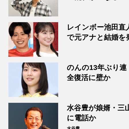
レインボー池田直
で元アナと結婚を
のんの13年ぶり連
全復活に壁か
水谷豊が娘婿・三
に電話か
水谷豊