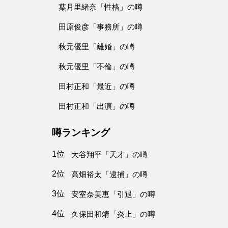
葉月里緒奈「性格」の噂
田原俊彦「事務所」の噂
秋元優里「離婚」の噂
秋元優里「不倫」の噂
田村正和「最近」の噂
田村正和「出演」の噂
噂ランキング
1位
大谷翔平「天才」の噂
2位
高畑裕太「逮捕」の噂
3位
安室奈美恵「引退」の噂
4位
久保田和靖「炎上」の噂