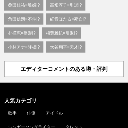
桑田佳祐×離婚!?
高畑淳子×引退!?
角田信朗×不仲!?
紅音ほたる×死亡!?
朴槿恵×整形!?
相葉雅紀×引退!?
小林アナ×降板!?
大谷翔平×天才!?
エディターコメントのある噂・評判
人気カテゴリ
歌手
俳優
アイドル
シンガーソングライター
タレント