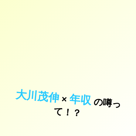
大川茂伸
年収
×
の
噂
っ
！
て
？