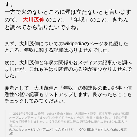
す。
一方で火のないところに煙は立たないとも言います
ので、
大川茂伸
のこと、「年収」のこと、きちん
と調べてから語りたいですね。
まず、大川茂伸についてのwikipediaのページを確認した
ところ、年収に関する記載はありませんでした。
次に、大川茂伸と年収の関係を各メディアの記事から調べ
ましたが、これもやはり関連のある物が見つかりませんで
した。
参考として、大川茂伸と「年収」の関連度の低い記事・信
憑性の低い記事もリストアップします。良かったらここも
チェックしてみてください。
2011年6月9日 ... 作詞 - solita / 作曲・編曲 - 大川茂伸 / 演奏 - 宮本笑里×solita 第3期
オープニングテーマ「まなざし☆デイドリーム」 作詞・作曲・編曲・歌 .... 4父の年収
を知って唖然としました。... 5浮気相手を家に呼んで行為中に嫁が... 6イオンに出入り
禁止に ...
のだめカンタービレの（アニメ）なんですけど… - OPとEDありますよね (Yahoo知恵
袋)