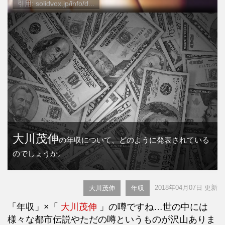
引用: solidvox.jp/info/d...
大川茂伸
の年収について、どのように発表されている
のでしょうか。
2018年04月07日 更新
大川茂伸
年収
「年収」×「
大川茂伸
」の噂ですね…世の中には
様々な都市伝説やただの噂というものが沢山ありま