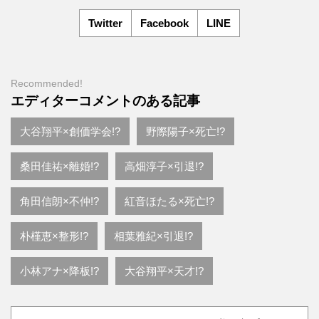
Twitter
Facebook
LINE
Recommended!
エディターコメントのある記事
大谷翔平×創価学会!?
野際陽子×死亡!?
桑田佳祐×離婚!?
高畑淳子×引退!?
角田信朗×不仲!?
紅音ほたる×死亡!?
朴槿恵×整形!?
相葉雅紀×引退!?
小林アナ×降板!?
大谷翔平×天才!?