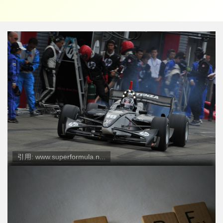
引用: www.superformula.n...