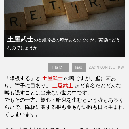
土屋武士
の番組降板の噂があるのですが、実際はどう
なのでしょうか。
2024年08月13日 更新
土屋武士
降板
「降板する」と
土屋武士
の噂ですが、壁に耳あ
り、障子に目あり。
土屋武士
ほど有名だとどんな
噂も隠すことは出来ない世の中です。
でもその一方、疑心・暗鬼を生むという諺もあるく
らいで、降板に関する根も葉もない噂も日々生まれ
てしまいます。