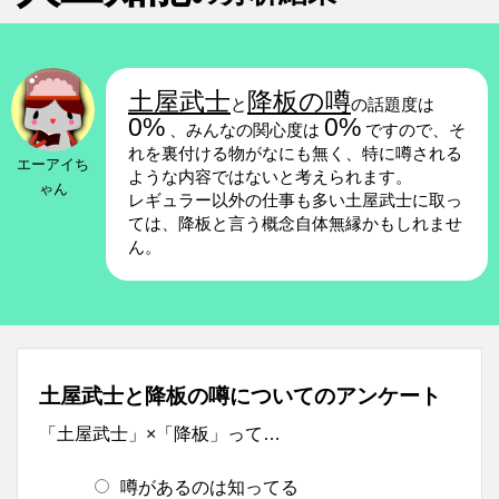
土屋武士
降板の噂
と
の話題度は
0%
0%
、みんなの関心度は
ですので、そ
れを裏付ける物がなにも無く、特に噂される
エーアイち
ような内容ではないと考えられます。
ゃん
レギュラー以外の仕事も多い土屋武士に取っ
ては、降板と言う概念自体無縁かもしれませ
ん。
土屋武士と降板の噂についてのアンケート
「土屋武士」×「降板」って…
噂があるのは知ってる