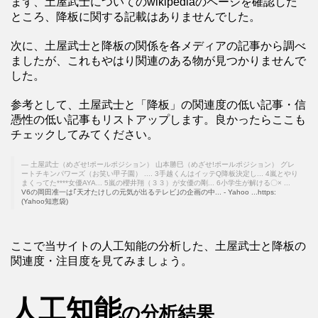
まず、土屋武士についてのwikipediaのページを確認した
ところ、降板に関する記載はありませんでした。
次に、土屋武士と降板の関係を各メディアの記事から調べ
ましたが、これもやはり関連のある物が見つかりませんで
した。
参考として、土屋武士と「降板」の関連度の低い記事・信
憑性の低い記事もリストアップします。良かったらここも
チェックしてみてください。
土屋武士（めざせ!ポールポジション） 山本勝巳（めざせ!ポールポジション） グレ
ートチキンパワーズ（お笑い甲子園） .... 3手越くんはイッテQ降板決定し... 4嵐とやり
まくってた****女優AYA... 5嵐の櫻井翔（３３）が女優の剛... 6小学生が解ける〇× ...
V6の岡田准一は｢天才たけしの元気が出るテレビ｣の企画の中... - Yahoo ...https:
(Yahoo知恵袋)
ここで当サイトの人工知能の分析した、土屋武士と降板の
関連度・注目度を見てみましょう。
人工知能
の分析結果