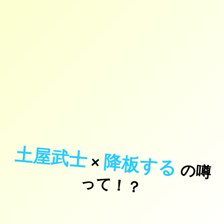
土屋武士
降板する
×
の
噂
て
！
っ
？