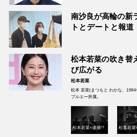
南沙良が高輪の新
トとデートと報道
松本若菜の吹き替
び広がる
松本若菜
松本 若菜(まつもと わかな、198
プルエー所属。
松本若菜×逮捕!?
松本若菜×