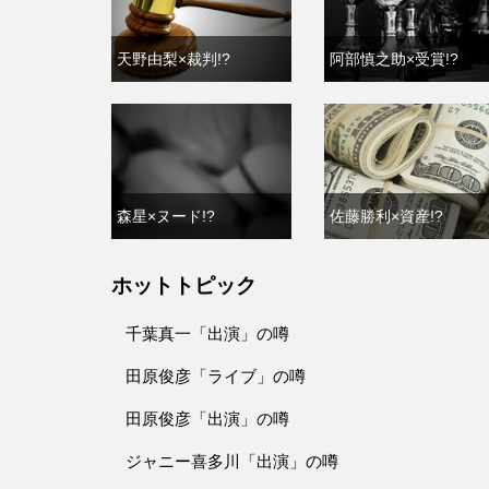
天野由梨×裁判!?
阿部慎之助×受賞!?
森星×ヌード!?
佐藤勝利×資産!?
ホットトピック
千葉真一「出演」の噂
田原俊彦「ライブ」の噂
田原俊彦「出演」の噂
ジャニー喜多川「出演」の噂