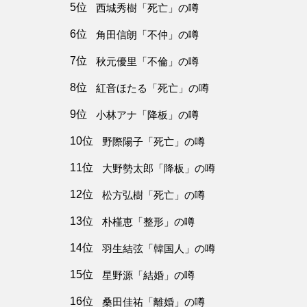
5位
西城秀樹「死亡」の噂
6位
角田信朗「不仲」の噂
7位
秋元優里「不倫」の噂
8位
紅音ほたる「死亡」の噂
9位
小林アナ「降板」の噂
10位
野際陽子「死亡」の噂
11位
大野勢太郎「降板」の噂
12位
松方弘樹「死亡」の噂
13位
朴槿恵「整形」の噂
14位
羽生結弦「韓国人」の噂
15位
星野源「結婚」の噂
16位
桑田佳祐「離婚」の噂