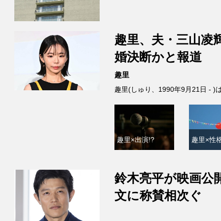
趣里、夫・三山凌
婚決断かと報道
趣里
趣里(しゅり、1990年9月21日 
趣里×出演!?
趣里×性格
鈴木亮平が映画公
文に称賛相次ぐ