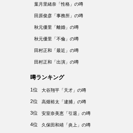
葉月里緒奈「性格」の噂
田原俊彦「事務所」の噂
秋元優里「離婚」の噂
秋元優里「不倫」の噂
田村正和「最近」の噂
田村正和「出演」の噂
噂ランキング
1位
大谷翔平「天才」の噂
2位
高畑裕太「逮捕」の噂
3位
安室奈美恵「引退」の噂
4位
久保田和靖「炎上」の噂