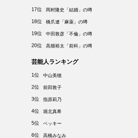
17位
岡村隆史「結婚」の噂
18位
橋爪遼「麻薬」の噂
19位
中田敦彦「不倫」の噂
20位
高畑裕太「前科」の噂
芸能人ランキング
1位
中山美穂
2位
前田敦子
3位
指原莉乃
4位
堀北真希
5位
ベッキー
6位
高橋みなみ