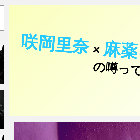
咲岡里奈
麻薬
×
の噂っ