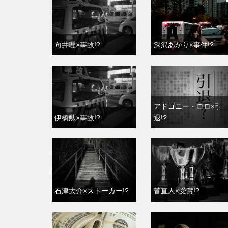
向井理×事故!?
深沢あかり×事件!?
アドゴニー・ロロ×引
伊橋勲×事故!?
退!?
石津大介×ストーカー!?
菅直人×受賞!?