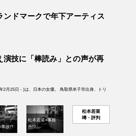
ランドマークで年下アーティス
え演技に「棒読み」との声が再
4年2月25日 - )は、日本の女優。 鳥取県米子市出身、トリ
松本若菜
噂・評判
松本若菜×事務
事故!?
所!?