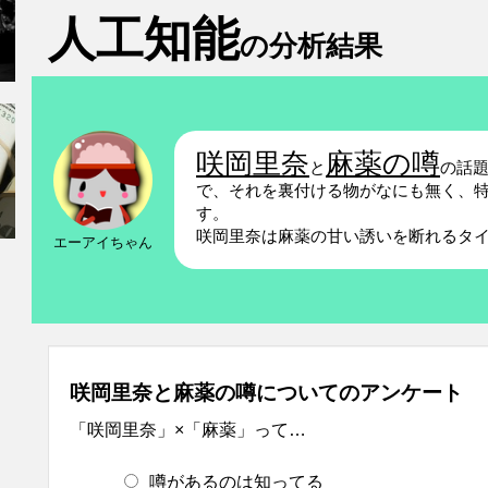
人工知能
の分析結果
咲岡里奈
麻薬の噂
と
の話
で、それを裏付ける物がなにも無く、
す。
咲岡里奈は麻薬の甘い誘いを断れるタ
エーアイちゃん
咲岡里奈と麻薬の噂についてのアンケート
「咲岡里奈」×「麻薬」って…
噂があるのは知ってる