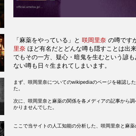
official.ameba.jp/...
「麻薬をやっている」と
咲岡里奈
の噂です
里奈
ほど有名だとどんな噂も隠すことは出
でもその一方、疑心・暗鬼を生むという諺も
ない噂も日々生まれてしまいます。
まず、咲岡里奈についてのwikipediaのページを確
た。
次に、咲岡里奈と麻薬の関係を各メディアの記事から調
かりませんでした。
ここで当サイトの人工知能の分析した、咲岡里奈と麻薬