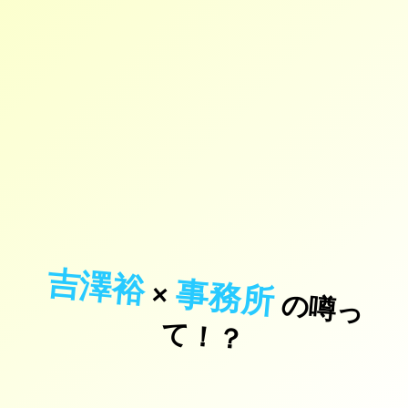
吉澤裕
事務所
×
の
噂
っ
！
て
？