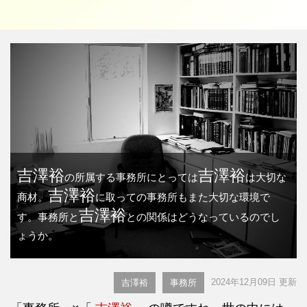
吉澤裕
吉澤裕
の所属する事務所にとっては
は大切な
吉澤裕
商材。
に取っての事務所もまた大切な環境で
吉澤裕
す。事務所と
との関係はどうなっているのでし
ょうか。
2024年12月09日 更新
吉澤裕
事務所