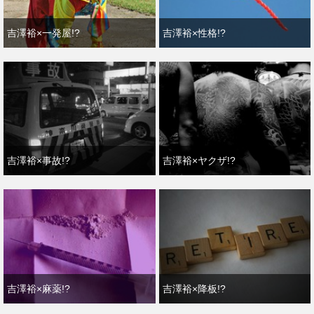
吉澤裕×一発屋!?
吉澤裕×性格!?
吉澤裕×事故!?
吉澤裕×ヤクザ!?
吉澤裕×麻薬!?
吉澤裕×降板!?