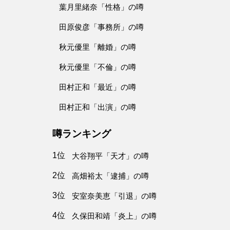
葉月里緒奈「性格」の噂
田原俊彦「事務所」の噂
秋元優里「離婚」の噂
秋元優里「不倫」の噂
田村正和「最近」の噂
田村正和「出演」の噂
噂ランキング
1位
大谷翔平「天才」の噂
2位
高畑裕太「逮捕」の噂
3位
安室奈美恵「引退」の噂
4位
久保田和靖「炎上」の噂