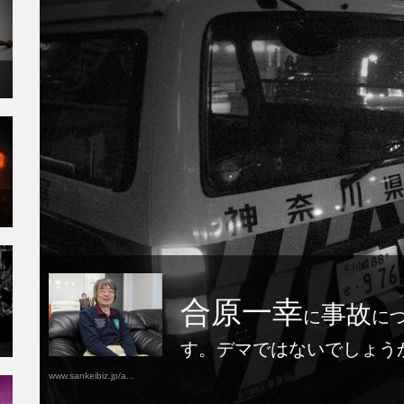
合原一幸
事故
に
に
す。デマではないでしょう
www.sankeibiz.jp/a...