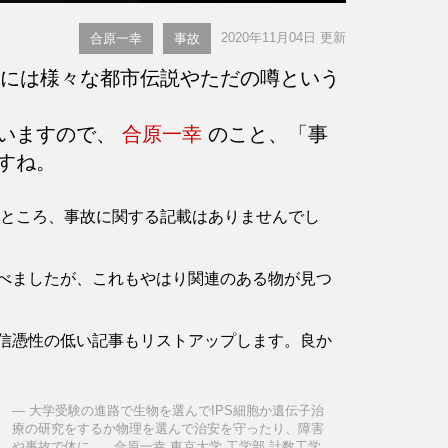
2020年11月04日 更新
合原一幸
事故
には様々な都市伝説やただの噂という
言いますので、
合原一幸
のこと、「事
すね。
認したところ、事故に関する記載はありませんでし
べましたが、これもやはり関連のある物が見つ
信憑性の低い記事もリストアップします。良か
大学受験の進路で生物を選んでIPS細胞か遺伝子治
療の研究をするか物理を選んで治安を守ったり、障害
や事故で体に .... 合原一幸 東京大学 工学部 計数工学