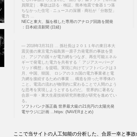
員限定］. 事故は語る · 検証、熊本地震で食器１つ落
ノ
ちなかった住宅 · ニュースの深層 · 商社が「分散型」
電力 ...
NECと東大、脳を模した専用のアナログ回路を開発
：日本経済新聞 (日経)
2018年3月31日 ... 孫社長は２０１１年の東日本大
震災後の東京電力福島第一原子力発電所の事故を受
け、アジアの国々が電力網をつなぎ、再生可能エネル
ギーで発電した電力を共有する「 アジアスーパーグ
リッド構想」を提唱。実現に向けてソフトバンクは３
月、中国、韓国、 ロシアの３カ国の電力事業者と電
力網を接続するための事業 ... 構造を持った半導体の
こと。電流の流れが物理的に変わることで人間のよう
な思考を実現しようとするものだ。 世界的に著名な
合原一幸・東大生産技術研究所教授が研究を進めてい
る。
ソフトバンク孫正義 世界最大級の21兆円の太陽光発
電サウジに計画 ...https: (NAVERまとめ)
ここで当サイトの人工知能の分析した、合原一幸と事故