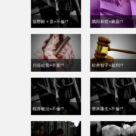
笹野鈴々音×不倫!?
隅田和世×麻薬!?
川谷絵音×卒業!?
松井智子×裁判!?
桜井敏治×不倫!?
帚木蓬生×不倫!?