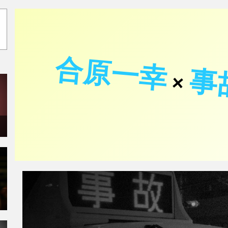
合原一幸
事
×