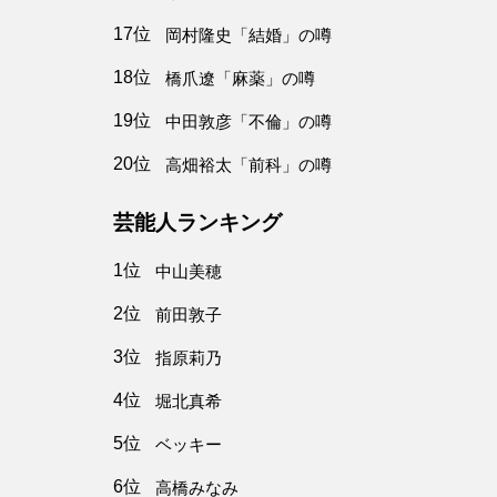
17位
岡村隆史「結婚」の噂
18位
橋爪遼「麻薬」の噂
19位
中田敦彦「不倫」の噂
20位
高畑裕太「前科」の噂
芸能人ランキング
1位
中山美穂
2位
前田敦子
3位
指原莉乃
4位
堀北真希
5位
ベッキー
6位
高橋みなみ