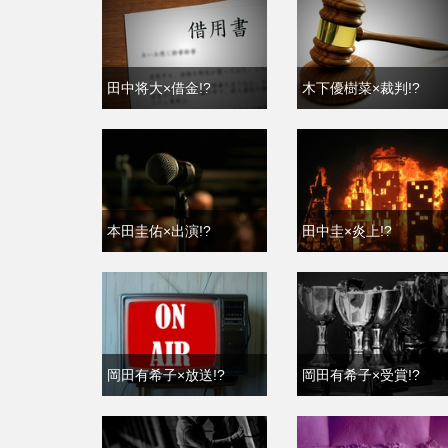
田中将大×借金!?
木下優樹菜×裁判!?
本田圭佑×出演!?
田中圭×炎上!?
岡田有希子×放送!?
岡田有希子×受賞!?