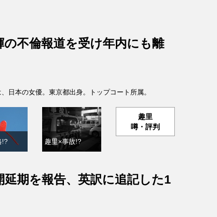
輝の不倫報道を受け年内にも離
- )は、日本の女優。東京都出身。トップコート所属。
趣里
噂・評判
!?
趣里×事故!?
開延期を報告、英訳に追記した1