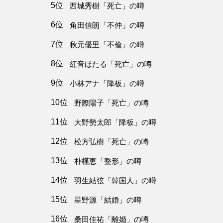
5位
西城秀樹「死亡」の噂
6位
角田信朗「不仲」の噂
7位
秋元優里「不倫」の噂
8位
紅音ほたる「死亡」の噂
9位
小林アナ「降板」の噂
10位
野際陽子「死亡」の噂
11位
大野勢太郎「降板」の噂
12位
松方弘樹「死亡」の噂
13位
朴槿恵「整形」の噂
14位
羽生結弦「韓国人」の噂
15位
星野源「結婚」の噂
16位
桑田佳祐「離婚」の噂