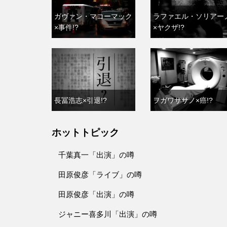
ガヴァン・マコーマック
ラファエル・ソリアー
×事件!?
×ヤクザ!?
長冨浩志×引退!?
ヲガワササノ×癌!?
ホットトピック
千葉真一「出演」の噂
田原俊彦「ライブ」の噂
田原俊彦「出演」の噂
ジャニー喜多川「出演」の噂