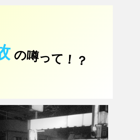
故
の噂って！？