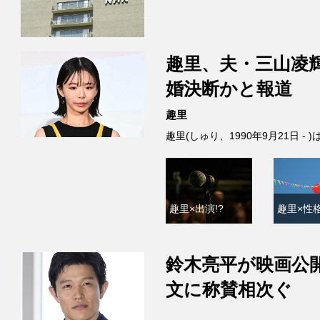
趣里、夫・三山凌
婚決断かと報道
趣里
趣里(しゅり、1990年9月21日 
趣里×出演!?
趣里×性格
鈴木亮平が映画公
文に称賛相次ぐ