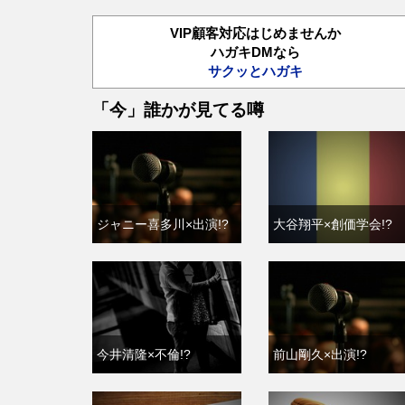
VIP顧客対応はじめませんか
ハガキDMなら
サクッとハガキ
「今」誰かが見てる噂
ジャニー喜多川×出演!?
大谷翔平×創価学会!?
今井清隆×不倫!?
前山剛久×出演!?