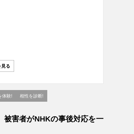
を見る
を体験!
相性を診断!
、被害者がNHKの事後対応を一