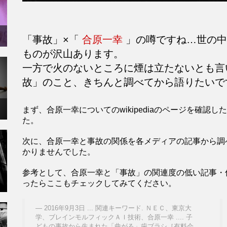
「事故」×「
合原一幸
」の噂ですね…世の中
ものが沢山あります。
一方で火のないところに煙は立たないとも
故」のこと、きちんと調べてから語りたいで
まず、合原一幸についてのwikipediaのページを確
た。
次に、合原一幸と事故の関係を各メディアの記事から調
かりませんでした。
参考として、合原一幸と「事故」の関連度の低い記事・
ったらここもチェックしてみてください。
2016年9月3日 ... 関連キーワード. ＮＥＣ、東京大
学、ブレインモルフィックＡＩ技術、合原一幸 .... 子
どもの事故から生まれた「曲がる」歯ブラシ［有料会