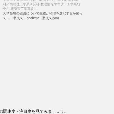
科／情報理工学系研究科 数理情報学専攻／工学系研
究科 電気系工学専攻 ...
大学受験の進路について生物か物理を選択するか迷っ
て ... - 教えて！goohttps: (教えてgoo)
の関連度・注目度を見てみましょう。