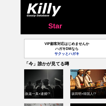
Star
VIP顧客対応はじめませんか
ハガキDMなら
サクッとハガキ
「今」誰かが見てる噂
魚返一真×逮捕!?
坂田明×韓国人!?