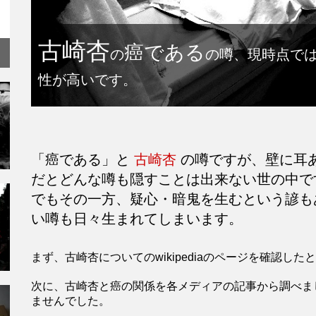
古崎杏
癌である
の
の噂、現時点で
性が高いです。
「癌である」と
古崎杏
の噂ですが、壁に耳
だとどんな噂も隠すことは出来ない世の中で
でもその一方、疑心・暗鬼を生むという諺も
い噂も日々生まれてしまいます。
まず、古崎杏についてのwikipediaのページを確認
次に、古崎杏と癌の関係を各メディアの記事から調べま
ませんでした。