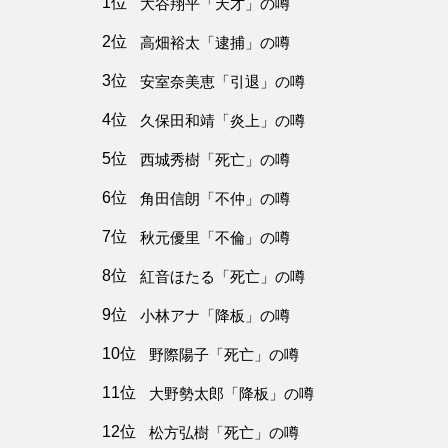
1位
大谷翔平「天才」の噂
2位
高畑裕太「逮捕」の噂
3位
安室奈美恵「引退」の噂
4位
久保田和靖「炎上」の噂
5位
西城秀樹「死亡」の噂
6位
角田信朗「不仲」の噂
7位
秋元優里「不倫」の噂
8位
紅音ほたる「死亡」の噂
9位
小林アナ「降板」の噂
10位
野際陽子「死亡」の噂
11位
大野勢太郎「降板」の噂
12位
松方弘樹「死亡」の噂