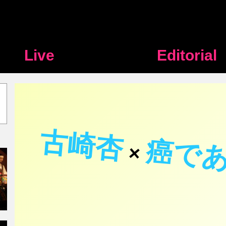
Live
Editorial
古崎杏
癌で
×