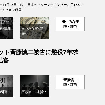
6年11月23日 - )は、日本のフリーアナウンサー。元TBSア
テイクオフ所属。
田中みな実
噂・評判
実×事務
田中みな実×資
産!?
ット斉藤慎二被告に懲役7年求
結審
斉藤慎二
噂・評判
引退!?
斉藤慎二×逮捕!?