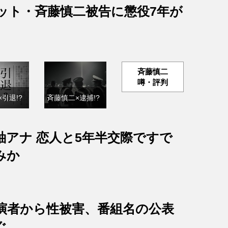
ット・斉藤慎二被告に懲役7年が
斉藤慎二
噂・評判
引退!?
斉藤慎二×逮捕!?
紬アナ 恋人と5年半交際ですで
みか
出演者から性被害、番組名の公表
ぐ