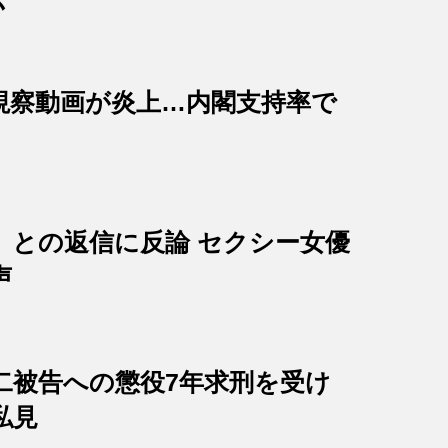
視察動画が炎上…内閣支持率で
」との返信に反論 セクシー女優
声
二被告への懲役7年求刑を受け
私見