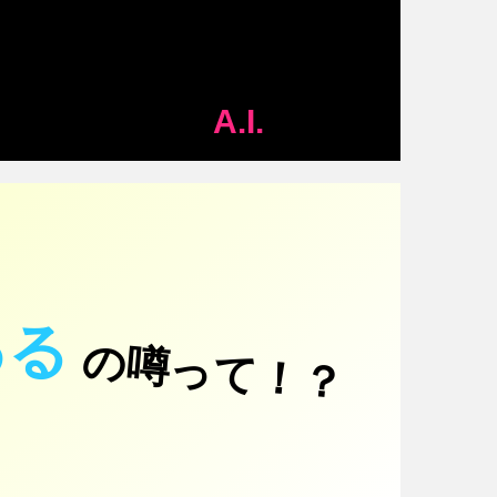
A.I.
ある
の噂って！？