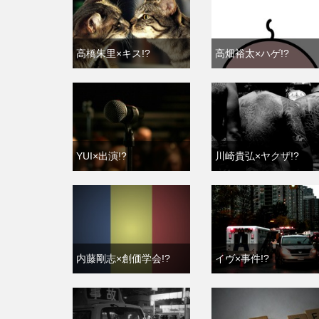
高橋朱里×キス!?
高畑裕太×ハゲ!?
YUI×出演!?
川崎貴弘×ヤクザ!?
内藤剛志×創価学会!?
イヴ×事件!?