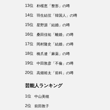
13位
朴槿恵「整形」の噂
14位
羽生結弦「韓国人」の噂
15位
星野源「結婚」の噂
16位
桑田佳祐「離婚」の噂
17位
岡村隆史「結婚」の噂
18位
橋爪遼「麻薬」の噂
19位
中田敦彦「不倫」の噂
20位
高畑裕太「前科」の噂
芸能人ランキング
1位
中山美穂
2位
前田敦子