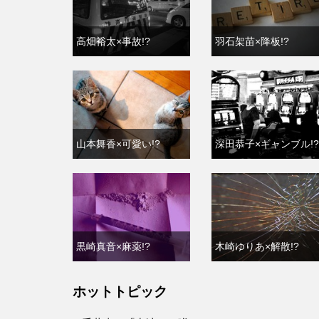
高畑裕太×事故!?
羽石架苗×降板!?
山本舞香×可愛い!?
深田恭子×ギャンブル!?
黒崎真音×麻薬!?
木崎ゆりあ×解散!?
ホットトピック