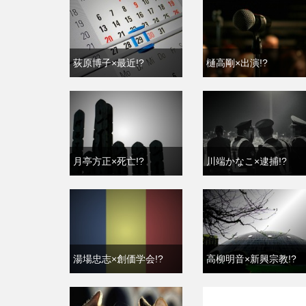
荻原博子×最近!?
樋高剛×出演!?
月亭方正×死亡!?
川端かなこ×逮捕!?
湯場忠志×創価学会!?
高柳明音×新興宗教!?