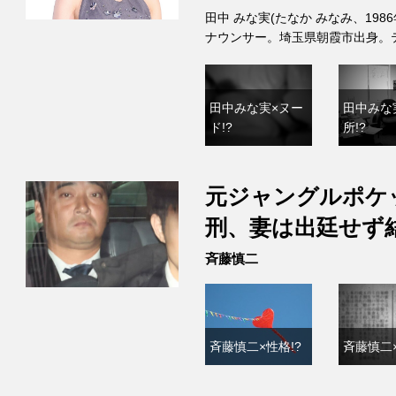
田中 みな実(たなか みなみ、198
ナウンサー。埼玉県朝霞市出身。
田中みな実×ヌー
田中みな
ド!?
所!?
元ジャングルポケ
刑、妻は出廷せず
斉藤慎二
斉藤慎二×性格!?
斉藤慎二×