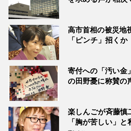
高市首相の被災地
「ピンチ」招くか
寄付への「汚い金
の田野憂に称賛の
楽しんごが斉藤慎
「胸が苦しい」と