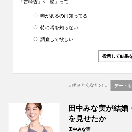
「古崎杏」×「癌」って…
噂があるのは知ってる
特に噂を知らない
調査して欲しい
投票して結果
古崎杏とあなたの…
デートを
田中みな実が結婚
を見せたか
田中みな実