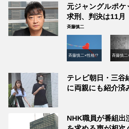
元ジャングルポケ
求刑、判決は11月
斉藤慎二
斉藤慎二×性格!?
斉藤慎二×
テレビ朝日・三谷
に両親にも紹介済
NHK職員が番組
を求める声が相次