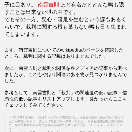
子に目あり。
南雲吉則
ほど有名だとどんな噂も隠
すことは出来ない世の中です。
でもその一方、疑心・暗鬼を生むという諺もあるく
らいで、裁判に関する根も葉もない噂も日々生まれ
てしまいます。
まず、南雲吉則についてのwikipediaのページを確認した
ところ、裁判に関する記載はありませんでした。
次に、南雲吉則と裁判の関係を各メディアの記事から調べ
ましたが、これもやはり関連のある物が見つかりませんで
した。
参考として、南雲吉則と「裁判」の関連度の低い記事・信
憑性の低い記事もリストアップします。良かったらここも
チェックしてみてください。
2015年3月19日 ... 先日ＴＶ見ていて南雲吉則という乳房の医師（自分でそう言って
た）が芸能人相手に... 赤とんぼ先生の殺人動機ってまだ ... 自供も直接証拠が無い裁判
で、極刑の裁判の死刑判決を裁判員制度ではすべきではな... ヤジったら、自供してはい
け ...