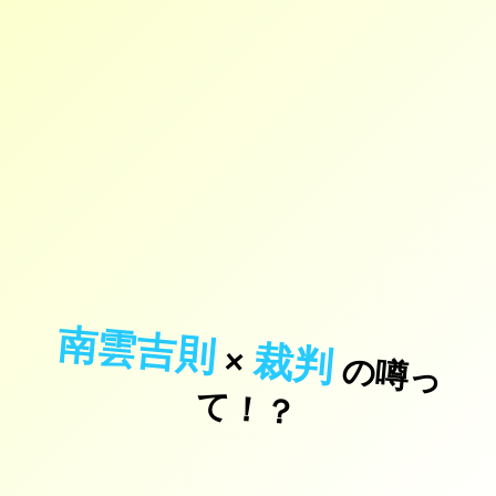
南雲吉則
裁判
×
の
噂
っ
！
て
？