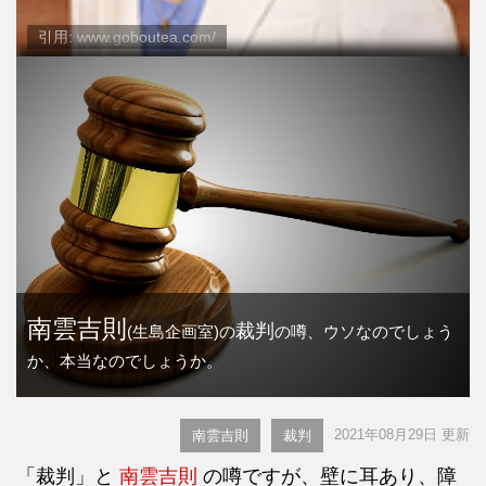
引用: www.goboutea.com/
南雲吉則
裁判
(生島企画室)の
の噂、ウソなのでしょう
か、本当なのでしょうか。
2021年08月29日 更新
南雲吉則
裁判
「裁判」と
南雲吉則
の噂ですが、壁に耳あり、障