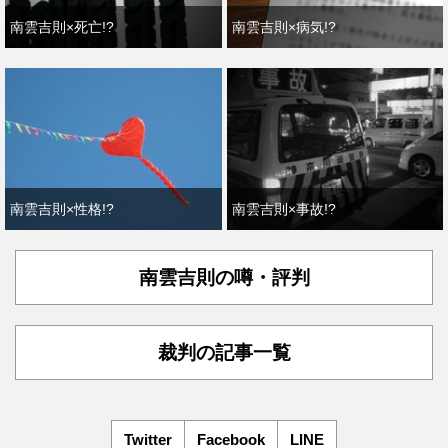
南雲吉則×死亡!?
南雲吉則×病気!?
南雲吉則×性格!?
南雲吉則×事故!?
南雲吉則の噂・評判
裁判の記事一覧
Twitter
Facebook
LINE