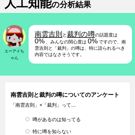
人工知能
の分析結果
南雲吉則
裁判の噂
と
の話題度は
0%
0%
、みんなの関心度は
ですので、南
雲吉則と「裁判」の噂は、特に語られるべき
エーアイち
内容ではなさそうです。
ゃん
南雲吉則と裁判の噂についてのアンケート
「南雲吉則」×「裁判」って…
噂があるのは知ってる
特に噂を知らない