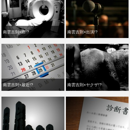
南雲吉則×癌!?
南雲吉則×出演!?
南雲吉則×最近!?
南雲吉則×ヤクザ!?