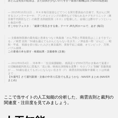
赤とんぼ先生の犯罪は、まだ自供が少ないのですか？殺害の動機は出 (Yahoo知恵袋)
2015年10月11日 ... ＲＫＢ毎日放送などでつくる実行委員会の主催で、乳がんに関
するコメンテーターや、 アンチエイジングの著作などで知られるナグモクリニック（東
京都千代田区など）の南雲 吉則総院長（６０）が監修した。会場には酢やナッツといっ
た食品や県 ...
すこやかフェスタ：「健康で長生きする食」テーマ JR九州ホールで、あす (毎日)
文藝春秋医療の最先端と患者をつなぐ鳥集徹「がん予防と早期発見はここまできてい
る」／南雲 吉則「50歳を越えてもがんにならない生き方」／津金昌一郎「がんに .... 昭
和・平成、 戦後を切り拓いた人びと東京裁判、美智子妃ご成婚、オリンピック、万博、
バブル崩壊…
この著者の本を探す - 検索結果 - 文藝春秋 (文春)
2012年9月4日 ... 河本準一「生活保護騒動」 残高足りず850万円かき集めて返還ド
ロ沼離婚裁判美元に団鬼六「花と狼」映画出演情報を直撃！ モロゾフと“別離” 安藤美姫
が ..... 50歳を超えてもガンにならない生き方（7） 南雲吉則短期集中連載 ヒトは何歳
まで ...
【今週号】さて週刊新潮・文春の中吊り広告でも見ようかな - NAVER まとめ (NAVER
まとめ)
ここで当サイトの人工知能の分析した、南雲吉則と裁判の
関連度・注目度を見てみましょう。