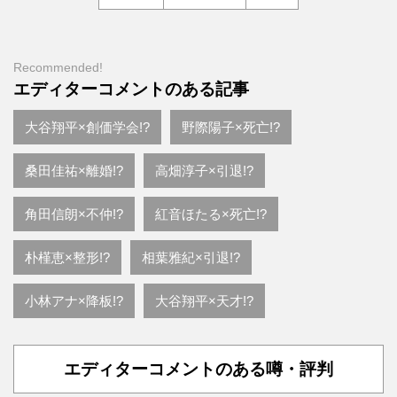
Recommended!
エディターコメントのある記事
大谷翔平×創価学会!?
野際陽子×死亡!?
桑田佳祐×離婚!?
高畑淳子×引退!?
角田信朗×不仲!?
紅音ほたる×死亡!?
朴槿恵×整形!?
相葉雅紀×引退!?
小林アナ×降板!?
大谷翔平×天才!?
エディターコメントのある噂・評判