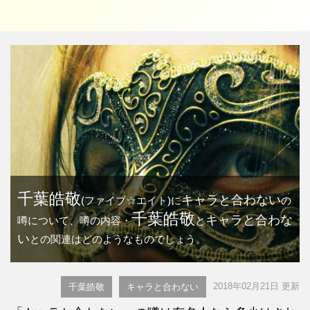
千葉皓敬
キャラと合わない
(ファイブ☆エイト)に
の
千葉皓敬
キャラと合わな
噂について、噂の内容・
と
い
との関連はどのようなものでしょう。
2018年02月21日 更新
千葉皓敬
キャラと合わない