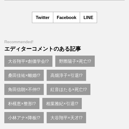
Twitter
Facebook
LINE
Recommended!
エディターコメントのある記事
大谷翔平×創価学会!?
野際陽子×死亡!?
桑田佳祐×離婚!?
高畑淳子×引退!?
角田信朗×不仲!?
紅音ほたる×死亡!?
朴槿恵×整形!?
相葉雅紀×引退!?
小林アナ×降板!?
大谷翔平×天才!?