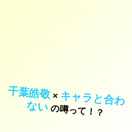
千葉皓敬
キ
ャ
ラ
と
合
わ
×
な
い
の噂って！？