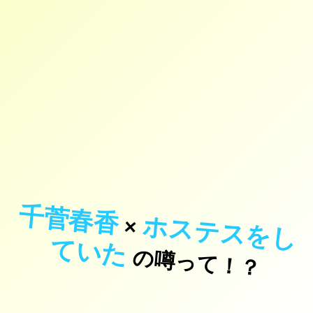
千菅春香
ホ
ス
テ
ス
を
し
い
×
て
た
の噂って！？