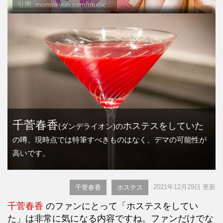
引用: momokyun.com/music...
千菅春香
ホステスをしていた
(ダンデライオン)の
の噂、現時点では特筆すべきものはなく、デマの可能性が
高いです。
2021年12月29日 更新
千菅春香
ホステス
千菅春香
のファンにとって「ホステスをしてい
た」は非常に気になる内容ですね。ファンだけでな