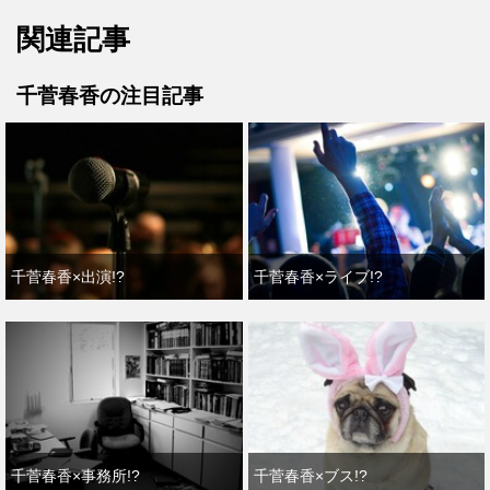
関連記事
千菅春香の注目記事
千菅春香×出演!?
千菅春香×ライブ!?
千菅春香×事務所!?
千菅春香×ブス!?