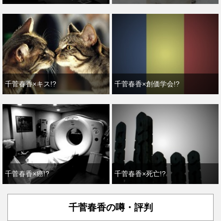
千菅春香×キス!?
千菅春香×創価学会!?
千菅春香×癌!?
千菅春香×死亡!?
千菅春香の噂・評判