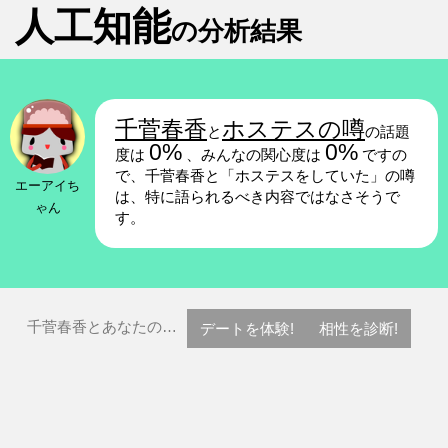
人工知能
の分析結果
千菅春香
ホステスの噂
と
の話題
0%
0%
度は
、みんなの関心度は
ですの
で、千菅春香と「ホステスをしていた」の噂
エーアイち
は、特に語られるべき内容ではなさそうで
ゃん
す。
千菅春香とあなたの…
デートを体験!
相性を診断!