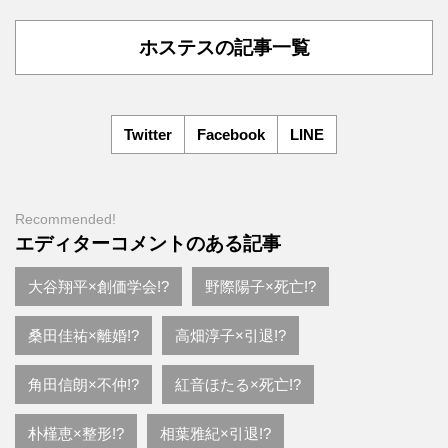
ホステスの記事一覧
Twitter
Facebook
LINE
Recommended!
エディターコメントのある記事
大谷翔平×創価学会!?
野際陽子×死亡!?
桑田佳祐×離婚!?
高畑淳子×引退!?
角田信朗×不仲!?
紅音ほたる×死亡!?
朴槿恵×整形!?
相葉雅紀×引退!?