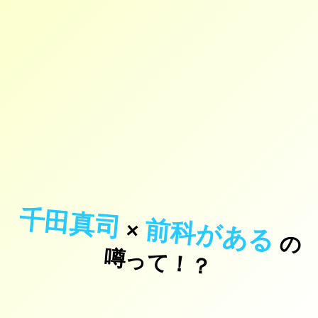
千田真司
前科がある
×
の
っ
て
！
噂
？