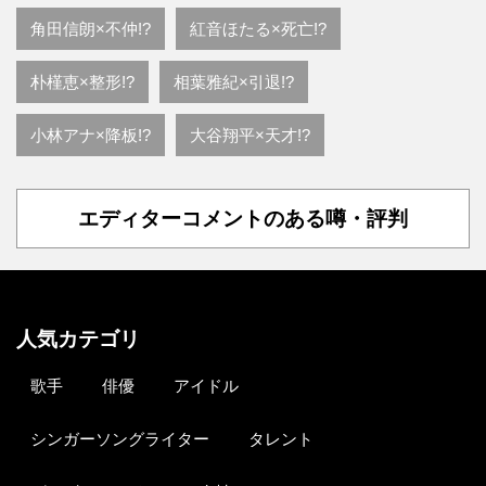
角田信朗×不仲!?
紅音ほたる×死亡!?
朴槿恵×整形!?
相葉雅紀×引退!?
小林アナ×降板!?
大谷翔平×天才!?
エディターコメントのある噂・評判
人気カテゴリ
歌手
俳優
アイドル
シンガーソングライター
タレント