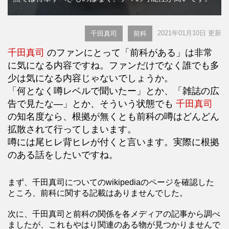
2021年01月10日 更新
千田真司
前科
千田真司
のファンにとって「前科がある」は非常
に気になる内容ですね。ファンだけでなく誰でも多
少は気になる内容じゃないでしょうか。
「何となく噂レベルで聞いたー」とか、「雑誌の広
告で見たな―」とか、そういう状態でも
千田真司
の知名度なら、根拠が無くとも前科の噂はどんどん
拡散されて行ってしまいます。
噂には尾ヒレ背ヒレが付くと言います。実際に根拠
のある話をしたいですね。
まず、千田真司についてのwikipediaのページを確認した
ところ、前科に関する記載はありませんでした。
次に、千田真司と前科の関係を各メディアの記事から調べ
ましたが、これもやはり関連のある物が見つかりませんで