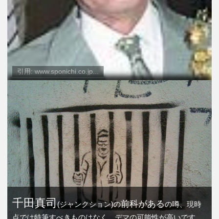
引用: www.sponichi.co.jp...
千田真司
前科がある
(ジャンクション)の
の噂、現時
点では特筆すべきものはなく、デマの可能性が高いです。