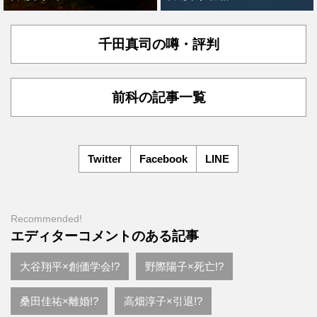
千田真司の噂・評判
前科の記事一覧
Twitter
Facebook
LINE
Recommended!
エディターコメントのある記事
大谷翔平×創価学会!?
野際陽子×死亡!?
桑田佳祐×離婚!?
高畑淳子×引退!?