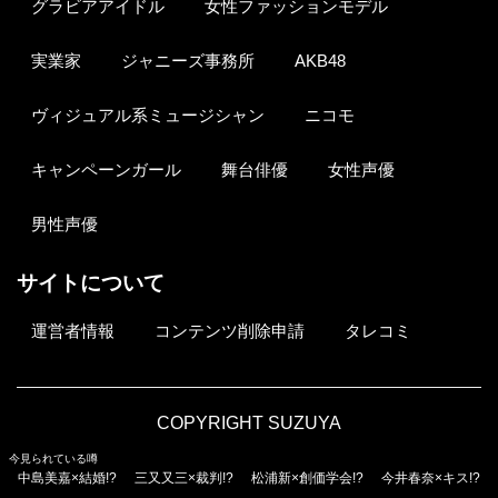
グラビアアイドル
女性ファッションモデル
実業家
ジャニーズ事務所
AKB48
ヴィジュアル系ミュージシャン
ニコモ
キャンペーンガール
舞台俳優
女性声優
男性声優
サイトについて
運営者情報
コンテンツ削除申請
タレコミ
COPYRIGHT SUZUYA
今見られている噂
中島美嘉×結婚!?
三又又三×裁判!?
松浦新×創価学会!?
今井春奈×キス!?