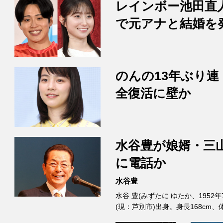
レインボー池田直
で元アナと結婚を
のんの13年ぶり連
全復活に壁か
水谷豊が娘婿・三
に電話か
水谷豊
水谷 豊(みずたに ゆたか、1952
(現：芦別市)出身。身長168cm