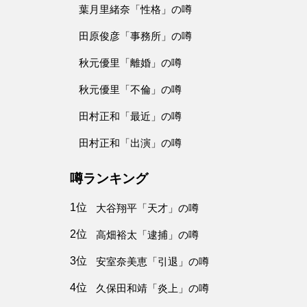
葉月里緒奈「性格」の噂
田原俊彦「事務所」の噂
秋元優里「離婚」の噂
秋元優里「不倫」の噂
田村正和「最近」の噂
田村正和「出演」の噂
噂ランキング
1位
大谷翔平「天才」の噂
2位
高畑裕太「逮捕」の噂
3位
安室奈美恵「引退」の噂
4位
久保田和靖「炎上」の噂