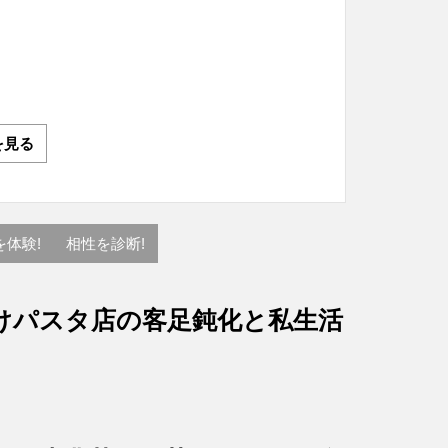
を見る
を体験!
相性を診断!
けパスタ店の客足鈍化と私生活