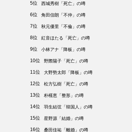
5位
西城秀樹「死亡」の噂
6位
角田信朗「不仲」の噂
7位
秋元優里「不倫」の噂
8位
紅音ほたる「死亡」の噂
9位
小林アナ「降板」の噂
10位
野際陽子「死亡」の噂
11位
大野勢太郎「降板」の噂
12位
松方弘樹「死亡」の噂
13位
朴槿恵「整形」の噂
14位
羽生結弦「韓国人」の噂
15位
星野源「結婚」の噂
16位
桑田佳祐「離婚」の噂