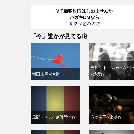
VIP顧客対応はじめませんか
ハガキDMなら
サクッとハガキ
「今」誰かが見てる噂
デビッド・カーペンタ
増田未亜×性格!?
×熱愛!?
風間トオル×創価学会!?
麻吹淳子×出演!?