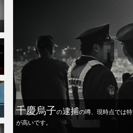
千慶烏子
逮捕
の
の噂、現時点では特
が高いです。