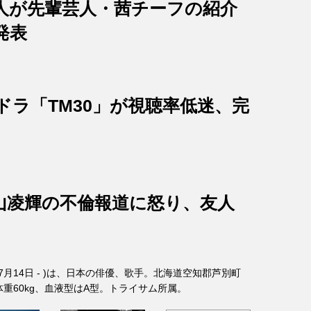
人が先輩芸人・茜チーフの紹介
発表
ドラ「TM30」が視聴率低迷、完
山凌輝の不倫報道に怒り、友人
年7月14日 - )は、日本の俳優、歌手。北海道空知郡芦別町
、体重60kg、血液型はA型。トライサム所属。