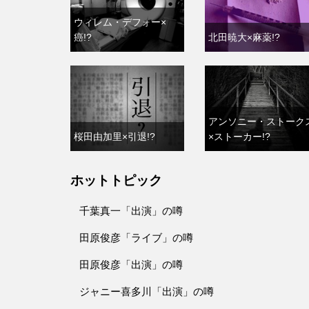
ウィレム・デフォー×
癌!?
北田暁大×麻薬!?
アンソニー・ストーク
桜田由加里×引退!?
×ストーカー!?
ホットトピック
千葉真一「出演」の噂
田原俊彦「ライブ」の噂
田原俊彦「出演」の噂
ジャニー喜多川「出演」の噂