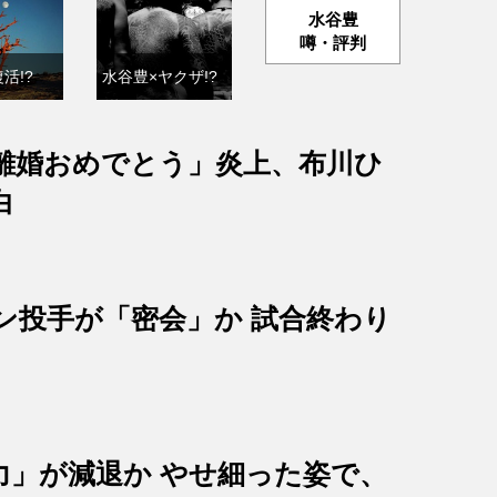
水谷豊
噂・評判
活!?
水谷豊×ヤクザ!?
離婚おめでとう」炎上、布川ひ
白
ン投手が「密会」か 試合終わり
？
力」が減退か やせ細った姿で、