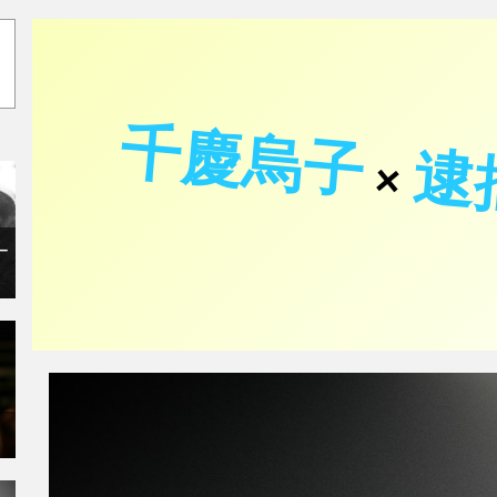
千慶烏子
逮
×
ー