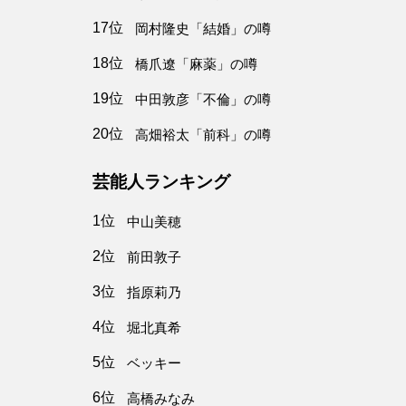
17位
岡村隆史「結婚」の噂
18位
橋爪遼「麻薬」の噂
19位
中田敦彦「不倫」の噂
20位
高畑裕太「前科」の噂
芸能人ランキング
1位
中山美穂
2位
前田敦子
3位
指原莉乃
4位
堀北真希
5位
ベッキー
6位
高橋みなみ