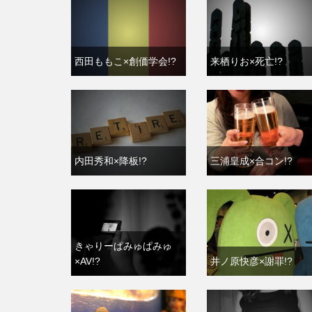
西田ももこ×創価学会!?
来栖りお×死亡!?
内田秀和×降板!?
三浦皇成×合コン!?
きゃりーぱみゅぱみゅ
×AV!?
井ノ原快彦×謝罪!?