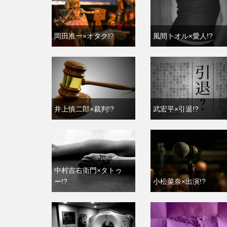
岡田准一×オタク!?
風間トオル×愛人!?
井上慎二郎×裁判!?
武宏平×引退!?
中村吉右衛門×タトゥ
ー!?
小松菜奈×出演!?