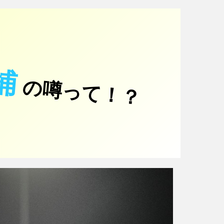
捕
の噂って！？