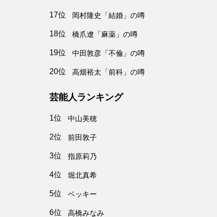
17位
岡村隆史「結婚」の噂
18位
橋爪遼「麻薬」の噂
19位
中田敦彦「不倫」の噂
20位
高畑裕太「前科」の噂
芸能人ランキング
1位
中山美穂
2位
前田敦子
3位
指原莉乃
4位
堀北真希
5位
ベッキー
6位
高橋みなみ