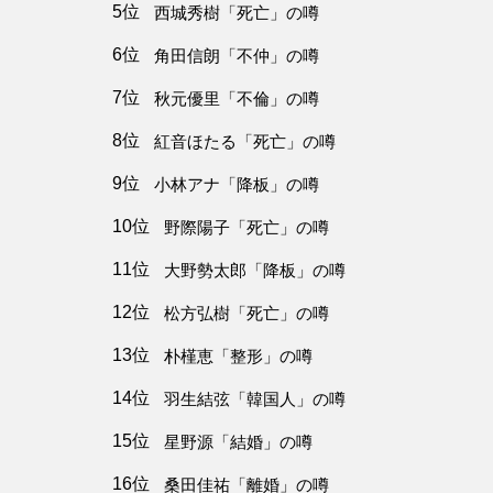
5位
西城秀樹「死亡」の噂
6位
角田信朗「不仲」の噂
7位
秋元優里「不倫」の噂
8位
紅音ほたる「死亡」の噂
9位
小林アナ「降板」の噂
10位
野際陽子「死亡」の噂
11位
大野勢太郎「降板」の噂
12位
松方弘樹「死亡」の噂
13位
朴槿恵「整形」の噂
14位
羽生結弦「韓国人」の噂
15位
星野源「結婚」の噂
16位
桑田佳祐「離婚」の噂