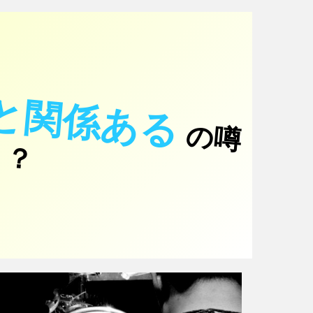
と関係ある
の
噂
て
！
っ
？