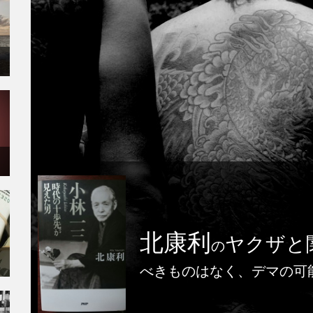
北康利
ヤクザと
の
べきものはなく、デマの可