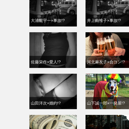
大浦龍宇一×事故!?
井上由惟子×事故!?
佐藤栄作×愛人!?
河北麻友子×合コン!?
山田洋次×婚約!?
山下誠一郎×一発屋!?