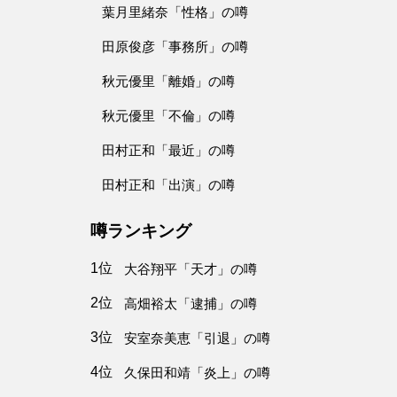
葉月里緒奈「性格」の噂
田原俊彦「事務所」の噂
秋元優里「離婚」の噂
秋元優里「不倫」の噂
田村正和「最近」の噂
田村正和「出演」の噂
噂ランキング
1位
大谷翔平「天才」の噂
2位
高畑裕太「逮捕」の噂
3位
安室奈美恵「引退」の噂
4位
久保田和靖「炎上」の噂