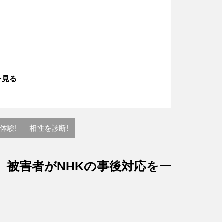
を見る
体験!
相性を診断!
、被害者がNHKの事後対応を一