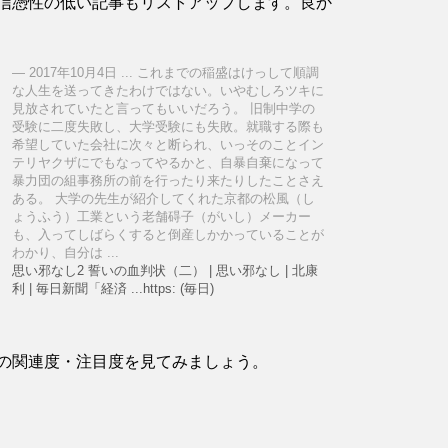
信憑性の低い記事もリストアップします。良か
2017年10月4日 ... これまでの稲盛はけっして順調
な人生を送ってきたわけではない。いやむしろツキに
見放されていたと言ってもいいだろう。 旧制中学の
受験に二度失敗し、大学受験にも失敗。就職する際も
希望していた会社に次々と断られ、いっそのことイン
テリヤクザにでもなってやるかと、自暴自棄になって
暴力団の組事務所の前を行ったり来たりしたことさえ
ある。 大学の先生が紹介してくれた京都の松風（し
ょうふう）工業という老舗碍子（がいし）メーカー
も、入ってしばらくすると倒産しかかっていることが
わかり、自分は ...
思い邪なし2 誓いの血判状（二） | 思い邪なし | 北康
利 | 毎日新聞「経済 ...https: (毎日)
の関連度・注目度を見てみましょう。