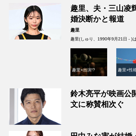
趣里、夫・三山凌
婚決断かと報道
趣里
趣里(しゅり、1990年9月21日 
趣里×出演!?
趣里×性格
鈴木亮平が映画公
文に称賛相次ぐ
田中みな実が結婚