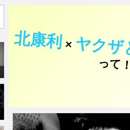
北康利
ヤクザ
×