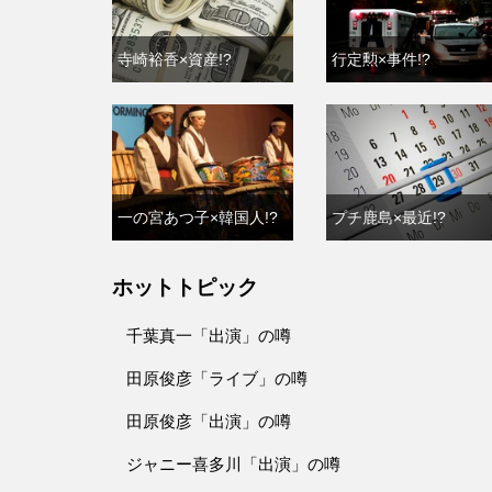
寺崎裕香×資産!?
行定勲×事件!?
一の宮あつ子×韓国人!?
プチ鹿島×最近!?
ホットトピック
千葉真一「出演」の噂
田原俊彦「ライブ」の噂
田原俊彦「出演」の噂
ジャニー喜多川「出演」の噂