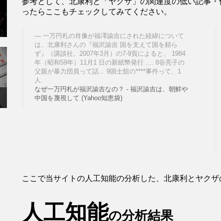
参考として、北康利と「ヤクザ」の関連度の低い記事・
ったらここもチェックしてみてください。
一万円札の肖像が福澤諭吉にされた経緯について
は、北康利さんの『福沢諭吉 国を支えて国を頼ら
ず』（講談社、2007年3月）の7-9頁によると、 1984
年（昭和59年）11月1 日の新紙幣発行 .... 8谷亮子の
父親が暴力団員って話... 9国士舘の****事件って、1
人.
なぜ一万円札が福沢諭吉なの？ - 福沢諭吉は、朝鮮や
中国を蔑視して (Yahoo知恵袋)
ここで当サイトの人工知能の分析した、北康利とヤクザ
人工知能
の分析結果