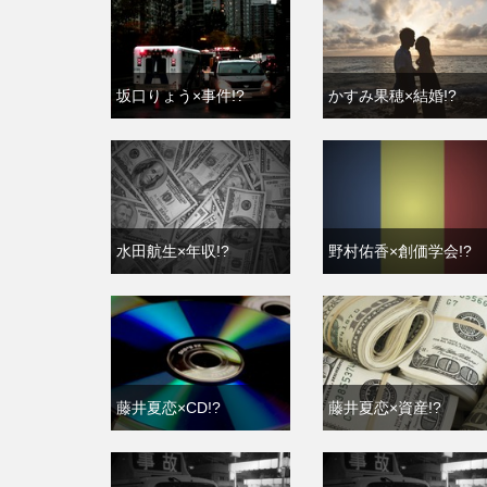
坂口りょう×事件!?
かすみ果穂×結婚!?
水田航生×年収!?
野村佑香×創価学会!?
藤井夏恋×CD!?
藤井夏恋×資産!?