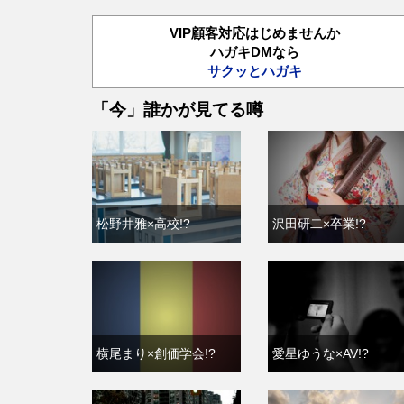
VIP顧客対応はじめませんか
ハガキDMなら
サクッとハガキ
「今」誰かが見てる噂
松野井雅×高校!?
沢田研二×卒業!?
横尾まり×創価学会!?
愛星ゆうな×AV!?