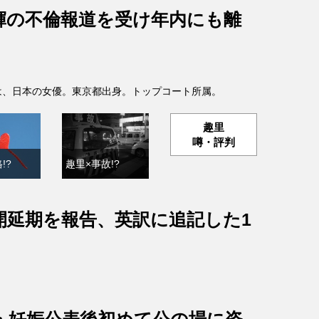
輝の不倫報道を受け年内にも離
- )は、日本の女優。東京都出身。トップコート所属。
趣里
噂・評判
!?
趣里×事故!?
開延期を報告、英訳に追記した1
・妊娠公表後初めて公の場に姿