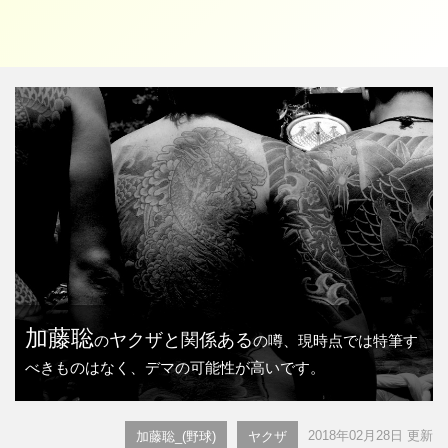
加藤聡
ヤクザと関係ある
の
の噂、現時点では特筆す
べきものはなく、デマの可能性が高いです。
2018年02月28日 更新
加藤聡_(野球)
ヤクザ