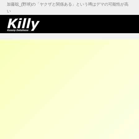
加藤聡_(野球)の「ヤクザと関係ある」という噂はデマの可能性が高
い