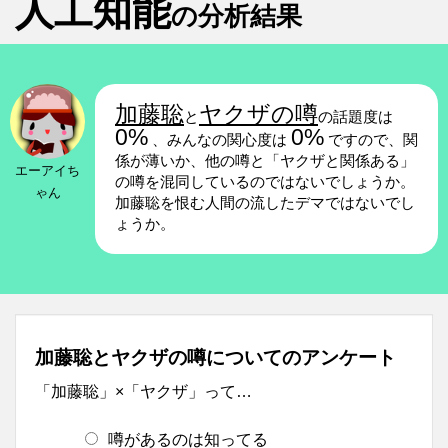
人工知能
の分析結果
加藤聡
ヤクザの噂
と
の話題度は
0%
0%
、みんなの関心度は
ですので、関
係が薄いか、他の噂と「ヤクザと関係ある」
エーアイち
の噂を混同しているのではないでしょうか。
ゃん
加藤聡を恨む人間の流したデマではないでし
ょうか。
加藤聡とヤクザの噂についてのアンケート
「加藤聡」×「ヤクザ」って…
噂があるのは知ってる