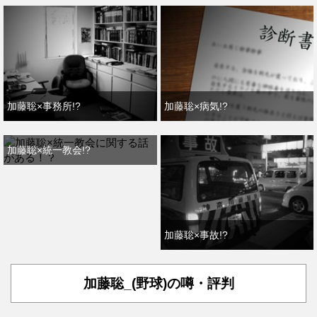
加藤聡×事務所!?
加藤聡×病気!?
加藤聡×統一教会!?
加藤聡×事故!?
加藤聡_(野球)の噂・評判