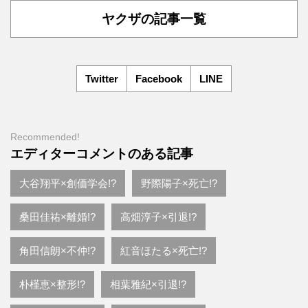
ヤクザの記事一覧
Twitter
Facebook
LINE
Recommended!
エディターコメントのある記事
大谷翔平×創価学会!?
野際陽子×死亡!?
桑田佳祐×離婚!?
高畑淳子×引退!?
角田信朗×不仲!?
紅音ほたる×死亡!?
朴槿恵×整形!?
相葉雅紀×引退!?