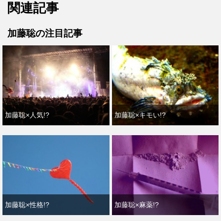
関連記事
加藤聡の注目記事
加藤聡×人気!?
加藤聡×キモい!?
加藤聡×性格!?
加藤聡×麻薬!?