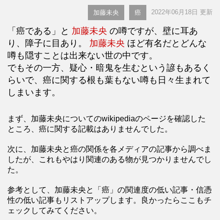
2022年06月18日 更新
加藤未央
癌
「癌である」と
加藤未央
の噂ですが、壁に耳あ
り、障子に目あり。
加藤未央
ほど有名だとどんな
噂も隠すことは出来ない世の中です。
でもその一方、疑心・暗鬼を生むという諺もあるく
らいで、癌に関する根も葉もない噂も日々生まれて
しまいます。
まず、加藤未央についてのwikipediaのページを確認した
ところ、癌に関する記載はありませんでした。
次に、加藤未央と癌の関係を各メディアの記事から調べま
したが、これもやはり関連のある物が見つかりませんでし
た。
参考として、加藤未央と「癌」の関連度の低い記事・信憑
性の低い記事もリストアップします。良かったらここもチ
ェックしてみてください。