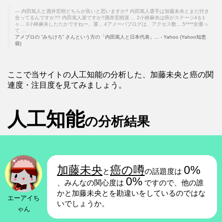
内田篤人と酒井宏樹どちらが良いと思いますか? 内田篤人選手は加藤未央とまだ付き
合ってるんですか?? 内田篤人派ですか?酒井宏樹派 ... 2小林麻央は癌がステージ4を1
ヶ... 3小林麻央したたかですねー。運... 4アメーバブログは、アクセス数... 5****女優っ
て ...
アメブロの “みちけろ” さんという方の「内田篤人と日本代表」... - Yahoo (Yahoo知恵
袋)
ここで当サイトの人工知能の分析した、加藤未央と癌の関
連度・注目度を見てみましょう。
人工知能
の分析結果
加藤未央
癌の噂
0%
と
の話題度は
0%
、みんなの関心度は
ですので、他の誰
かと加藤未央とを勘違いをしているのではな
エーアイち
いでしょうか。
ゃん