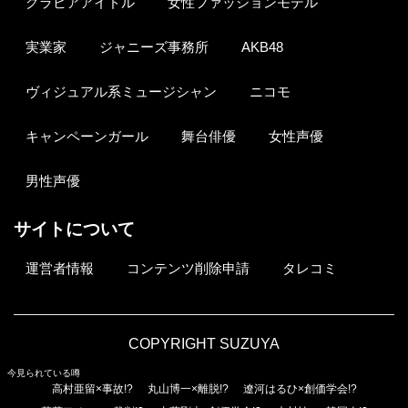
グラビアアイドル
女性ファッションモデル
実業家
ジャニーズ事務所
AKB48
ヴィジュアル系ミュージシャン
ニコモ
キャンペーンガール
舞台俳優
女性声優
男性声優
サイトについて
運営者情報
コンテンツ削除申請
タレコミ
COPYRIGHT SUZUYA
今見られている噂
高村亜留×事故!?
丸山博一×離脱!?
遼河はるひ×創価学会!?