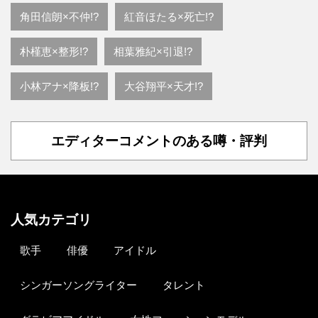
角田信朗×不仲!?
紅音ほたる×死亡!?
朴槿恵×整形!?
相葉雅紀×引退!?
小林アナ×降板!?
大谷翔平×天才!?
エディターコメントのある噂・評判
人気カテゴリ
歌手
俳優
アイドル
シンガーソングライター
タレント