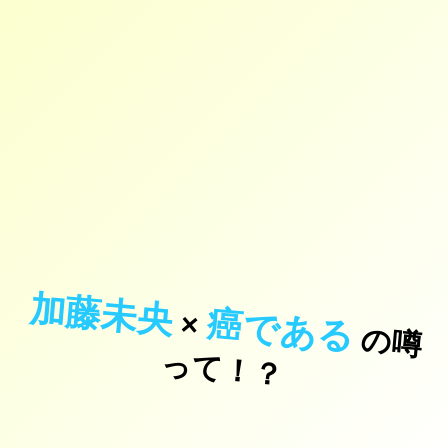
加藤未央
癌である
×
の
噂
て
！
っ
？