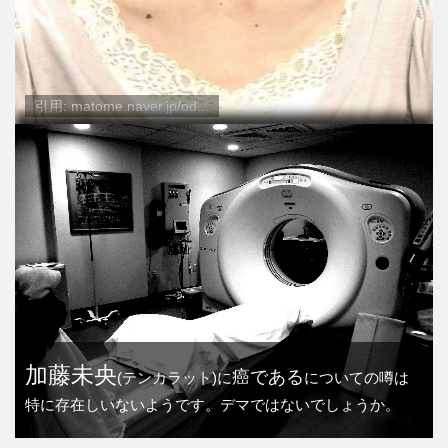
引用: matome.naver.jp/od...
加藤未央
癌である
(テンカラット)に
についての噂は
特に存在しいないようです。デマではないでしょうか。