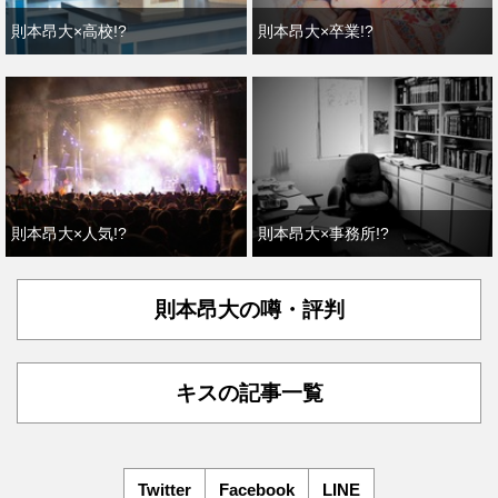
則本昂大×高校!?
則本昂大×卒業!?
則本昂大×人気!?
則本昂大×事務所!?
則本昂大の噂・評判
キスの記事一覧
Twitter
Facebook
LINE