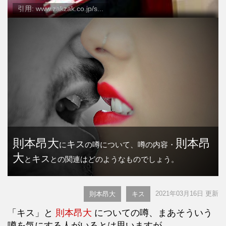
引用: www.zakzak.co.jp/s...
則本昂大
則本昂
キス
に
の噂について、噂の内容・
大
キス
と
との関連はどのようなものでしょう。
2021年03月16日 更新
則本昂大
キス
「キス」と
則本昂大
についての噂、まあそういう
噂を気にする人がいるとは思いますが、