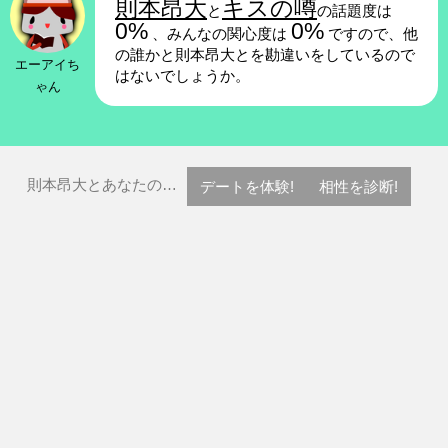
則本昂大
キスの噂
と
の話題度は
0%
0%
、みんなの関心度は
ですので、他
の誰かと則本昂大とを勘違いをしているので
エーアイち
はないでしょうか。
ゃん
則本昂大とあなたの…
デートを体験!
相性を診断!