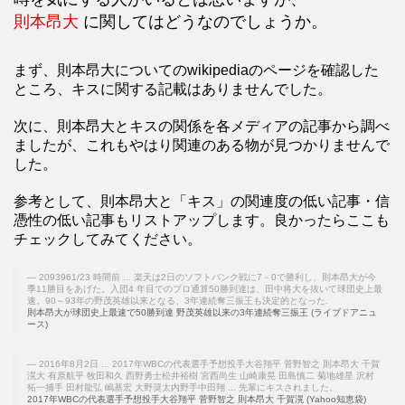
則本昂大
に関してはどうなのでしょうか。
まず、則本昂大についてのwikipediaのページを確認した
ところ、キスに関する記載はありませんでした。
次に、則本昂大とキスの関係を各メディアの記事から調べ
ましたが、これもやはり関連のある物が見つかりませんで
した。
参考として、則本昂大と「キス」の関連度の低い記事・信
憑性の低い記事もリストアップします。良かったらここも
チェックしてみてください。
2093961/23 時間前 ... 楽天は2日のソフトバンク戦に7－0で勝利し、則本昂大が今
季11勝目をあげた。入団4 年目でのプロ通算50勝到達は、田中将大を抜いて球団史上最
速。90～93年の野茂英雄以来となる、3年連続奪三振王も決定的となった.
則本昂大が球団史上最速で50勝到達 野茂英雄以来の3年連続奪三振王 (ライブドアニュ
ース)
2016年8月2日 ... 2017年WBCの代表選手予想投手大谷翔平 菅野智之 則本昂大 千賀
滉大 有原航平 牧田和久 西野勇士松井裕樹 宮西尚生 山崎康晃 田島慎二 菊地雄星 沢村
拓一捕手 田村龍弘 嶋基宏 大野奨太内野手中田翔 ... 先輩にキスされました。
2017年WBCの代表選手予想投手大谷翔平 菅野智之 則本昂大 千賀滉 (Yahoo知恵袋)