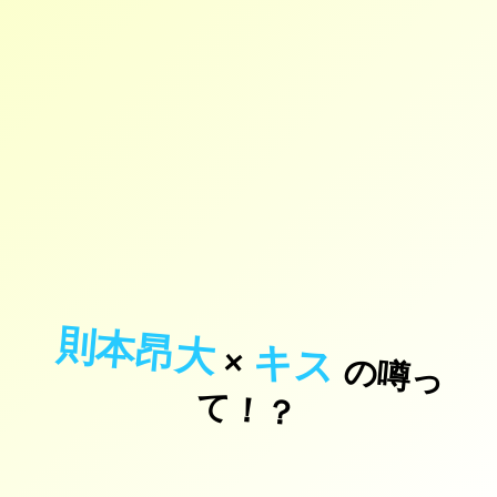
則本昂大
キス
×
の
噂
っ
！
て
？