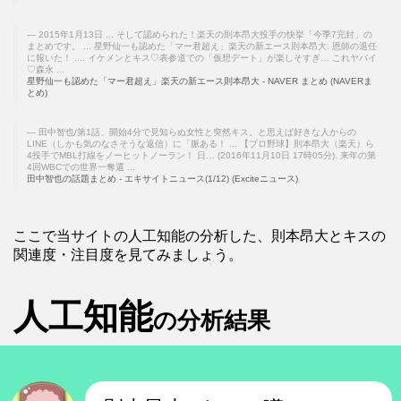
2015年1月13日 ... そして認められた！楽天の則本昂大投手の快挙「今季7完封」の
まとめです。 ... 星野仙一も認めた「マー君超え」楽天の新エース則本昂大. 恩師の退任
に報いた！ .... イケメンとキス♡表参道での「仮想デート」が楽しそすぎ… これヤバイ
♡森永 ...
星野仙一も認めた「マー君超え」楽天の新エース則本昂大 - NAVER まとめ (NAVERま
とめ)
田中智也/第1話、開始4分で見知らぬ女性と突然キス。と思えば好きな人からの
LINE（しかも気のなさそうな返信）に「脈ある！ ... 【プロ野球】則本昂大（楽天）ら
4投手でMBL打線をノーヒットノーラン！ 日… (2016年11月10日 17時05分). 来年の第
4回WBCでの世界一奪還 ...
田中智也の話題まとめ - エキサイトニュース(1/12) (Exciteニュース)
ここで当サイトの人工知能の分析した、則本昂大とキスの
関連度・注目度を見てみましょう。
人工知能
の分析結果