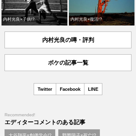
内村光良×子供!?
内村光良×復活!?
内村光良の噂・評判
ボケの記事一覧
Twitter
Facebook
LINE
Recommended!
エディターコメントのある記事
大谷翔平×創価学会!?
野際陽子×死亡!?