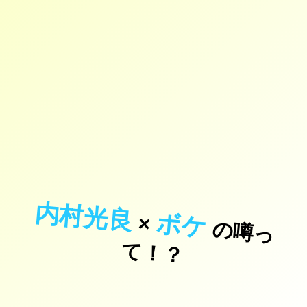
内村光良
ボケ
×
の
噂
っ
！
て
？