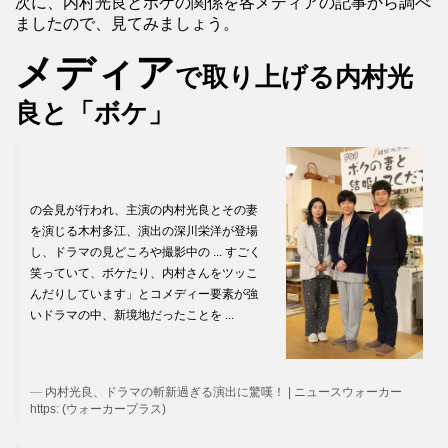
次に、内村光良とボケの関係を各メディアの記事から調べ
ましたので、見てみましょう。
メディア
で取り上げる内村光
良と「ボケ」
の会見が行われ、主演の内村光良とその妻
を演じる木村多江、演出の深川栄洋が登場
し、ドラマの見どころや撮影中の ... すごく
笑っていて、ボケたり、内村さんをツッこ
んだりしています」とコメディー要素が強
いドラマの中、新境地だったことを ...
内村光良、ドラマの斬新過ぎる演出に驚嘆！ | ニュースウォーカー
https: (ウォーカープラス)