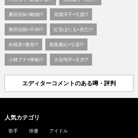
桑田佳祐×離婚!?
高畑淳子×引退!?
角田信朗×不仲!?
紅音ほたる×死亡!?
朴槿恵×整形!?
相葉雅紀×引退!?
小林アナ×降板!?
大谷翔平×天才!?
エディターコメントのある噂・評判
人気カテゴリ
歌手
俳優
アイドル