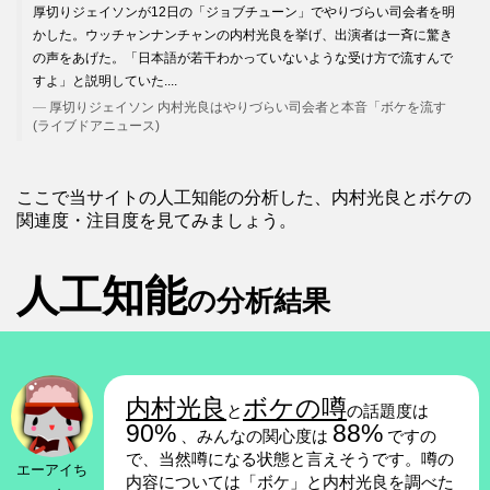
厚切りジェイソンが12日の「ジョブチューン」でやりづらい司会者を明
かした。ウッチャンナンチャンの内村光良を挙げ、出演者は一斉に驚き
の声をあげた。「日本語が若干わかっていないような受け方で流すんで
すよ」と説明していた....
厚切りジェイソン 内村光良はやりづらい司会者と本音「ボケを流す
(ライブドアニュース)
ここで当サイトの人工知能の分析した、内村光良とボケの
関連度・注目度を見てみましょう。
人工知能
の分析結果
内村光良
ボケの噂
と
の話題度は
90%
88%
、みんなの関心度は
ですの
で、当然噂になる状態と言えそうです。噂の
エーアイち
内容については「ボケ」と内村光良を調べた