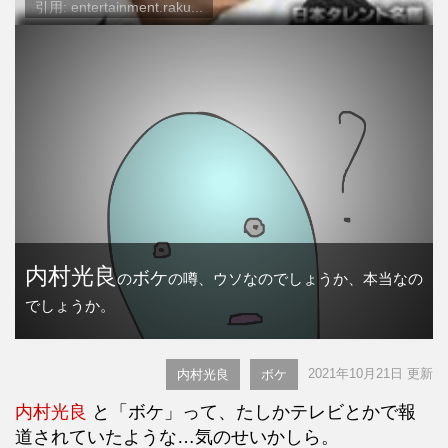
引用: entertainment.raku...
内村光良
ボケ
の
の噂、ウソなのでしょうか、本当なの
でしょうか。
2021年10月21日 更新
内村光良
ボケ
内村光良
と「ボケ」って、たしかテレビとかで報
道されていたような…気のせいかしら。