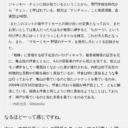
ジャッキー・チェンに顔が似ているということから、専門学校生時代か
ら「チェン」と呼ばれている。相方は「ナンチャン」こと南原清隆。血
液型はAB型。
: またこのコントの途中でミモーとの掛け合いが定番となっており、まだ
お笑いとしては素人だったちはるが無茶に
ボケ
ると「ちがーう!」という
叫び声と共にゆっくりとつっこむスタイルを確立。これが大人気となっ
た。また、「マモーミモー 野望のテーマ」を発売し大ヒットを記録させ
た。
: 『相棒』に登場する杉下右京のパロディキャラ。被害者柳原の証言を元
に、亀山役の坪倉とともに、4人の容疑者の中から犯人を当てる。犯人は
モノ
ボケ
をして一番面白くなかった者が連行される。内村は杉下右京の
特徴的な言動や行動を細かく真似ているが、坪倉は特に真似るような事
は行っておらず、亀山が着ているのと似たジャケットを着ているのみ。
2009年12月16日放送から、坪倉に代わり福徳が神戸役として、ともに解
決している。福徳も坪倉と同じように特に真似るようなことはしておら
ず、神戸が着ているのと似た衣装を着ているのみである。
内村光良 - Wikipedia
なるほどーって感じですね。