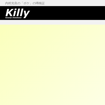
内村光良の「ボケ」の噂検証