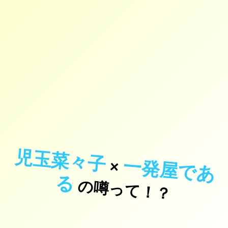
児玉菜々子
一
発
屋
で
あ
×
る
の噂って！？