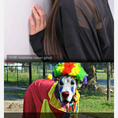
引用: matome.naver.jp/od...