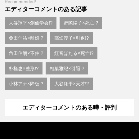
Recommended!
エディターコメントのある記事
大谷翔平×創価学会!?
野際陽子×死亡!?
桑田佳祐×離婚!?
高畑淳子×引退!?
角田信朗×不仲!?
紅音ほたる×死亡!?
朴槿恵×整形!?
相葉雅紀×引退!?
小林アナ×降板!?
大谷翔平×天才!?
エディターコメントのある噂・評判