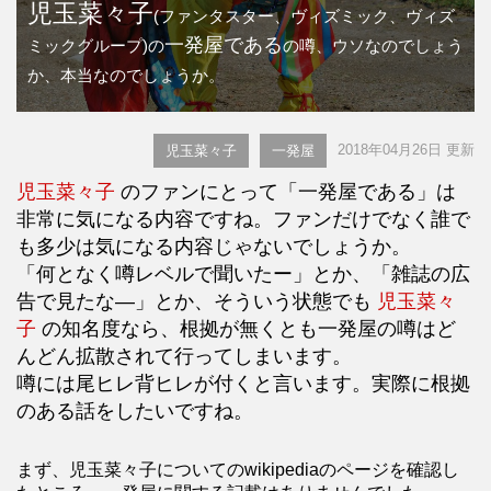
児玉菜々子
(ファンタスター、ヴィズミック、ヴィズ
一発屋である
ミックグループ)の
の噂、ウソなのでしょう
か、本当なのでしょうか。
2018年04月26日 更新
児玉菜々子
一発屋
児玉菜々子
のファンにとって「一発屋である」は
非常に気になる内容ですね。ファンだけでなく誰で
も多少は気になる内容じゃないでしょうか。
「何となく噂レベルで聞いたー」とか、「雑誌の広
告で見たな―」とか、そういう状態でも
児玉菜々
子
の知名度なら、根拠が無くとも一発屋の噂はど
んどん拡散されて行ってしまいます。
噂には尾ヒレ背ヒレが付くと言います。実際に根拠
のある話をしたいですね。
まず、児玉菜々子についてのwikipediaのページを確認し