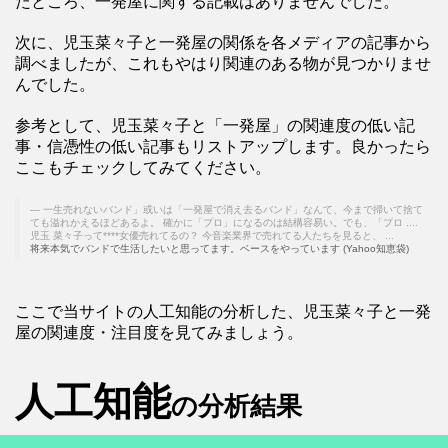
たところ、一発屋に関する記載はありませんでした。
次に、児玉菜々子と一発屋の関係を各メディアの記事から
調べましたが、これもやはり関連のある物が見つかりませ
んでした。
参考として、児玉菜々子と「一発屋」の関連度の低い記
事・信憑性の低い記事もリストアップします。良かったら
ここもチェックしてみてください。
一生売れないバンド」或いは「一発屋で消え去るバンド」なんて、今まで掃いて捨て
ても溢れかえるほどあるよ。 確かに「プロ」になるのは結構容易い。でも、「プロ ....
児玉 菜々子って****女優売れてるの？ 今音楽業界で売れてる人たちを見ると、 ...
将来本気でバンドで生活したいと思ってます。ベースをやっています (Yahoo知恵袋)
ここで当サイトの人工知能の分析した、児玉菜々子と一発
屋の関連度・注目度を見てみましょう。
人工知能
の分析結果