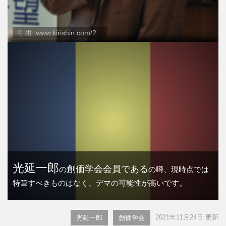
引用: www.kirishin.com/2...
光延一郎
創価学会会員である
の
の噂、現時点では
特筆すべきものはなく、デマの可能性が高いです。
2021年11月24日 更新
光延一郎
創価学会