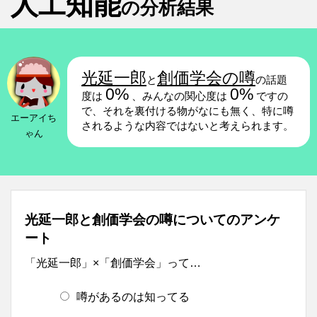
人工知能
の分析結果
光延一郎
創価学会の噂
と
の話題
0%
0%
度は
、みんなの関心度は
ですの
で、それを裏付ける物がなにも無く、特に噂
エーアイち
されるような内容ではないと考えられます。
ゃん
光延一郎と創価学会の噂についてのアンケ
ート
「光延一郎」×「創価学会」って…
噂があるのは知ってる