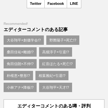
Twitter
Facebook
LINE
Recommended!
エディターコメントのある記事
大谷翔平×創価学会!?
野際陽子×死亡!?
桑田佳祐×離婚!?
高畑淳子×引退!?
角田信朗×不仲!?
紅音ほたる×死亡!?
朴槿恵×整形!?
相葉雅紀×引退!?
小林アナ×降板!?
大谷翔平×天才!?
エディターコメントのある噂・評判