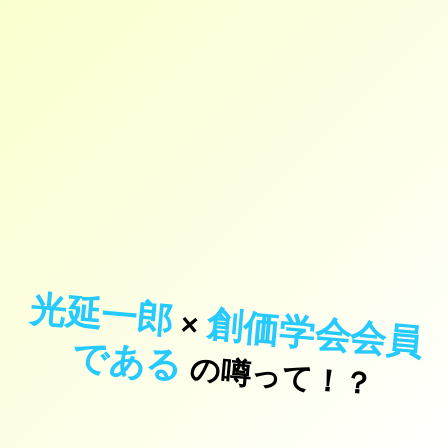
光延一郎
創
価
学
会
会
員
あ
×
で
る
の噂って！？