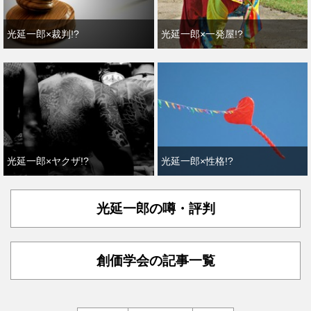
光延一郎×裁判!?
光延一郎×一発屋!?
光延一郎×ヤクザ!?
光延一郎×性格!?
光延一郎の噂・評判
創価学会の記事一覧