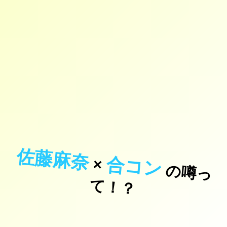
佐藤麻奈
合コン
×
の
噂
っ
！
て
？