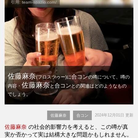
引用: team-spazio.com/
佐藤麻奈
合コン
(フロスツゥー)に
の噂について、噂の
佐藤麻奈
合コン
内容・
と
との関連はどのようなもの
でしょう。
2024年12月01日 更新
佐藤麻奈
合コン
佐藤麻奈
の社会的影響力を考えると、この噂が真
実か否かって実は結構大きな問題かもしれません。