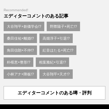
Recommended!
エディターコメントのある記事
大谷翔平×創価学会!?
野際陽子×死亡!?
桑田佳祐×離婚!?
高畑淳子×引退!?
角田信朗×不仲!?
紅音ほたる×死亡!?
朴槿恵×整形!?
相葉雅紀×引退!?
小林アナ×降板!?
大谷翔平×天才!?
エディターコメントのある噂・評判