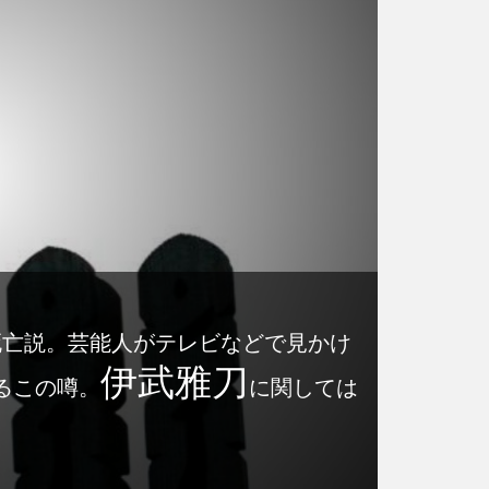
)死亡説。芸能人がテレビなどで見かけ
伊武雅刀
るこの噂。
に関しては