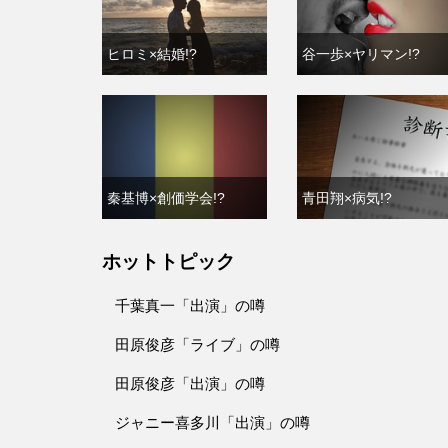
ヒロミ×結婚!?
谷一歩×ヤリマン!?
秦基博×創価学会!?
青田翔×病気!?
ホットトピック
千葉真一「出演」の噂
田原俊彦「ライブ」の噂
田原俊彦「出演」の噂
ジャニー喜多川「出演」の噂