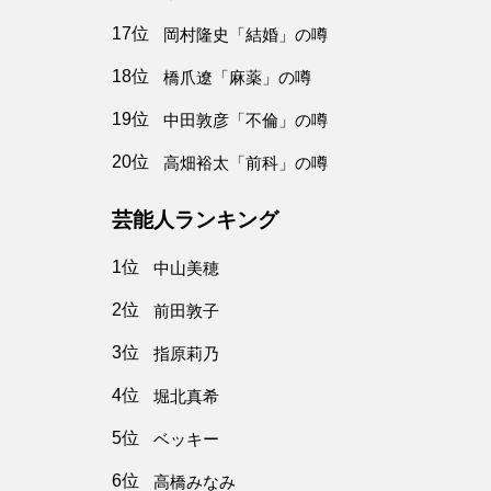
17位
岡村隆史「結婚」の噂
18位
橋爪遼「麻薬」の噂
19位
中田敦彦「不倫」の噂
20位
高畑裕太「前科」の噂
芸能人ランキング
1位
中山美穂
2位
前田敦子
3位
指原莉乃
4位
堀北真希
5位
ベッキー
6位
高橋みなみ