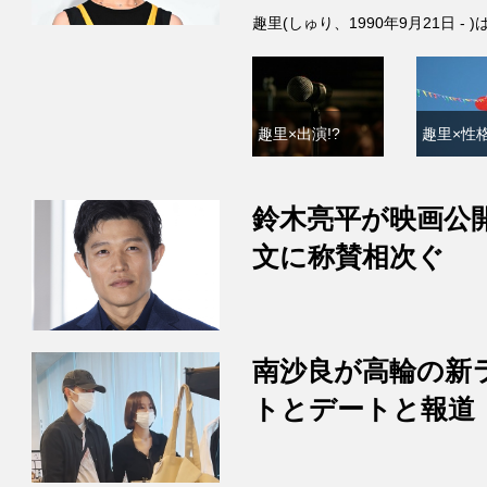
趣里(しゅり、1990年9月21日 
趣里×出演!?
趣里×性格
鈴木亮平が映画公
文に称賛相次ぐ
南沙良が高輪の新
トとデートと報道