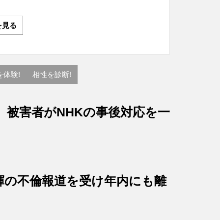
を見る
を体験!
相性を診断!
、被害者がNHKの事後対応を一
輝の不倫報道を受け年内にも離