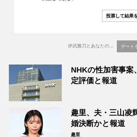
投票して結果
伊武雅刀とあなたの…
デート
NHKの性加害事案
定評価と報道
趣里、夫・三山凌
婚決断かと報道
趣里