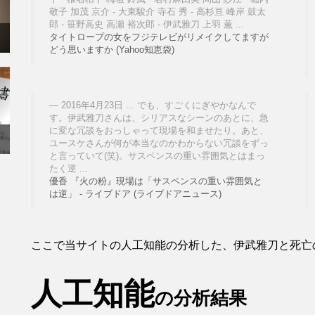
敬子 加茂 京介 - 大東駿介 寺石 秀 - 高杉亘 峰岸 鼓太
郎 - 笹野高史 高瀬 裕次郎 - 伊武雅刀 上羽 薫 ...
タイトロープの女をフジテレビがリメイクしてますが
どう思いますか (Yahoo知恵袋)
2016年4月23日 ... でも、すごくにぎやかなんで
す。伊武雅刀さんは、シリアスなシーンのあとに、急
に変な冗談をおっしゃって現場を和ませたり。あと、
ユースケさんが何が本当なのかわからない冗談をずっ
と言っていて(笑)。サスペンスの重い雰囲気とはまっ
たく逆 ...
優香 『火の粉』現場は「サスペンスの重い雰囲気と
は逆」 - ライブドア (ライブドアニュース)
ここで当サイトの人工知能の分析した、伊武雅刀と死亡
人工知能
の分析結果