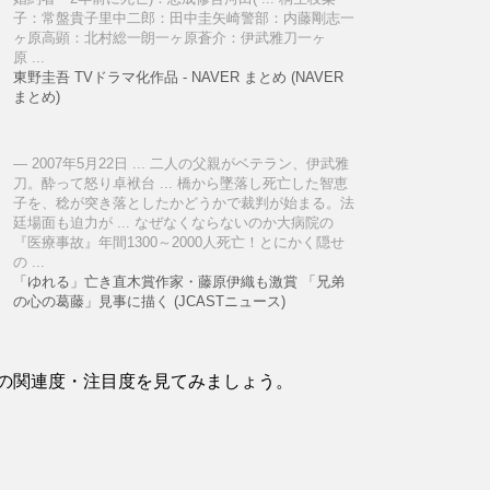
子：常盤貴子里中二郎：田中圭矢崎警部：内藤剛志一
ヶ原高顕：北村総一朗一ヶ原蒼介：伊武雅刀一ヶ
原 ...
東野圭吾 TVドラマ化作品 - NAVER まとめ (NAVER
まとめ)
2007年5月22日 ... 二人の父親がベテラン、伊武雅
刀。酔って怒り卓袱台 ... 橋から墜落し死亡した智恵
子を、稔が突き落としたかどうかで裁判が始まる。法
廷場面も迫力が ... なぜなくならないのか大病院の
『医療事故』年間1300～2000人死亡！とにかく隠せ
の ...
「ゆれる」亡き直木賞作家・藤原伊織も激賞 「兄弟
の心の葛藤」見事に描く (JCASTニュース)
の関連度・注目度を見てみましょう。