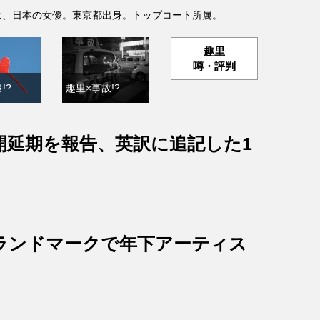
- )は、日本の女優。東京都出身。トップコート所属。
趣里
噂・評判
!?
趣里×事故!?
開延期を報告、英訳に追記した1
ランドマークで年下アーティス