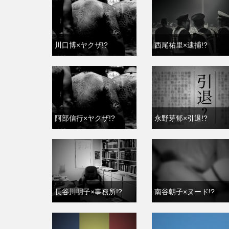
川口博×ヤクザ!?
西尾祐里×逮捕!?
阿部信行×ヤクザ!?
永野芽郁×引退!?
長谷川明子×事務所!?
南谷朝子×ヌード!?