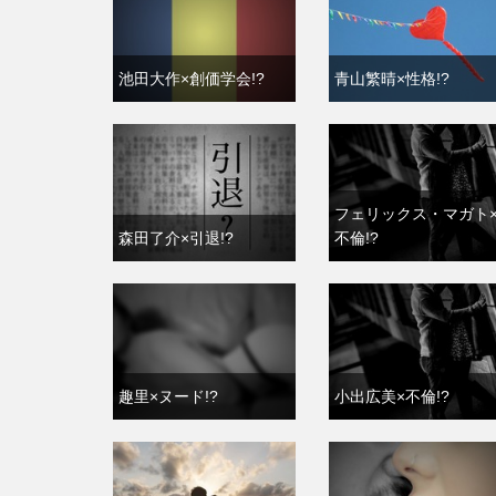
池田大作×創価学会!?
青山繁晴×性格!?
フェリックス・マガト
森田了介×引退!?
不倫!?
趣里×ヌード!?
小出広美×不倫!?