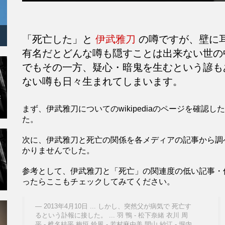
「死亡した」と
伊武雅刀
の噂ですが、壁に
有名だとどんな噂も隠すことは出来ない世の
でもその一方、疑心・暗鬼を生むという諺も
ない噂も日々生まれてしまいます。
×
まず、伊武雅刀についてのwikipediaのページを確
た。
次に、伊武雅刀と死亡の関係を各メディアの記事から調
かりませんでした。
参考として、伊武雅刀と「死亡」の関連度の低い記事・
ったらここもチェックしてみてください。
2013年4月10日 ... しかし、突然父が病気で 死亡す
るという訃報に接した。 ... 羽 鴨 - 松下奈緒 衣川 周
平 - 椎名桔平 梅垣 鈴風 - 若村麻由美 間山 紗江 - 堀内