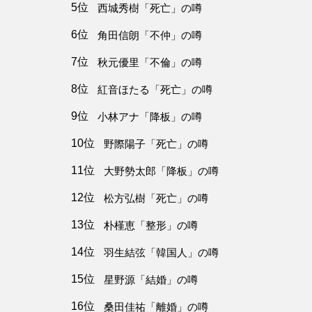
5位
西城秀樹「死亡」の噂
6位
角田信朗「不仲」の噂
7位
秋元優里「不倫」の噂
8位
紅音ほたる「死亡」の噂
9位
小林アナ「降板」の噂
10位
野際陽子「死亡」の噂
11位
大野勢太郎「降板」の噂
12位
松方弘樹「死亡」の噂
13位
朴槿恵「整形」の噂
14位
羽生結弦「韓国人」の噂
15位
星野源「結婚」の噂
16位
桑田佳祐「離婚」の噂