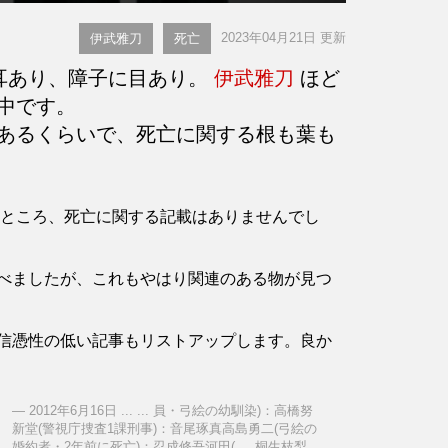
2023年04月21日 更新
伊武雅刀
死亡
耳あり、障子に目あり。
伊武雅刀
ほど
中です。
あるくらいで、死亡に関する根も葉も
認したところ、死亡に関する記載はありませんでし
べましたが、これもやはり関連のある物が見つ
信憑性の低い記事もリストアップします。良か
2012年6月16日 ... ... 員・弓絵の幼馴染)：高橋努
新堂(警視庁捜査1課刑事)：音尾琢真高島勇二(弓絵の
婚約者・2年前に死亡)：忍成修吾河田( ... 桐生枝梨