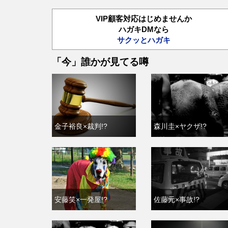
VIP顧客対応はじめませんか
ハガキDMなら
サクッとハガキ
「今」誰かが見てる噂
金子裕良×裁判!?
森川圭×ヤクザ!?
安藤笑×一発屋!?
佐藤元×事故!?