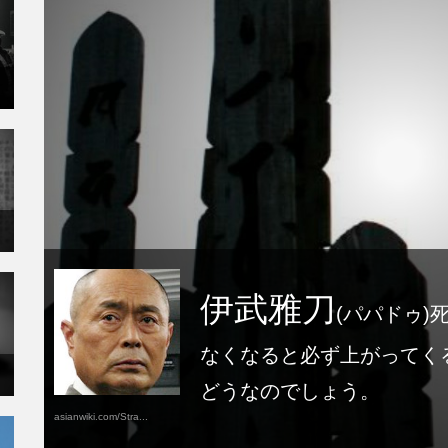
伊武雅刀
(パパドゥ
なくなると必ず上がってく
どうなのでしょう。
asianwiki.com/Stra...