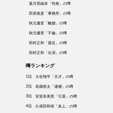
葉月里緒奈「性格」の噂
田原俊彦「事務所」の噂
秋元優里「離婚」の噂
秋元優里「不倫」の噂
田村正和「最近」の噂
田村正和「出演」の噂
噂ランキング
1位
大谷翔平「天才」の噂
2位
高畑裕太「逮捕」の噂
3位
安室奈美恵「引退」の噂
4位
久保田和靖「炎上」の噂