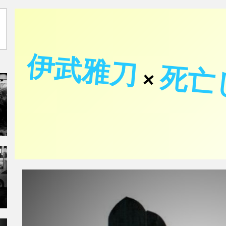
伊武雅刀
死亡
×