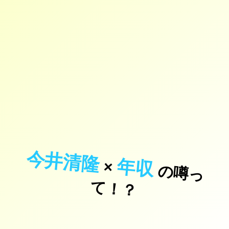
今井清隆
年収
×
の
噂
っ
！
て
？