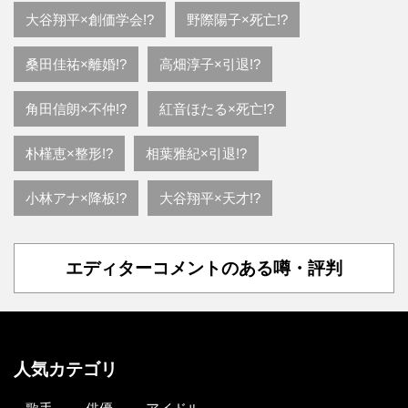
大谷翔平×創価学会!?
野際陽子×死亡!?
桑田佳祐×離婚!?
高畑淳子×引退!?
角田信朗×不仲!?
紅音ほたる×死亡!?
朴槿恵×整形!?
相葉雅紀×引退!?
小林アナ×降板!?
大谷翔平×天才!?
エディターコメントのある噂・評判
人気カテゴリ