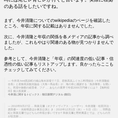
のある話をしたいですね。
まず、今井清隆についてのwikipediaのページを確認した
ところ、年収に関する記載はありませんでした。
次に、今井清隆と年収の関係を各メディアの記事から調べ
ましたが、これもやはり関連のある物が見つかりませんで
した。
参考として、今井清隆と「年収」の関連度の低い記事・信
憑性の低い記事もリストアップします。良かったらここも
チェックしてみてください。
今井清.html高浜町の城山海水浴場で７日、若狭高浜ふぐカニ料理組合（今井清隆組
合長）と若狭高浜観光協会（大角一馬会長）が、海の幸に感謝する「魚供養祭」を開い
た。民宿や旅館の経営者、フグ .... あなたの業界で年収2000万円稼ぐには？ 【無料招
待】個人投資家 ...
今井清に関するトピックス：朝日新聞デジタル (朝日)
2010年9月27日 ... 和泉元彌（オクティヴィアス・シーザー） 今井清隆・松田洋治・
原田優一・光枝明彦ほか東京公演と き：2010年12月1日（水）～５日（日） ... 羽野晶
紀と和泉元彌ではどちらの年収が多いですか? 和泉元彌と野村萬斎とでは、どちらの方
が狂言師 ...