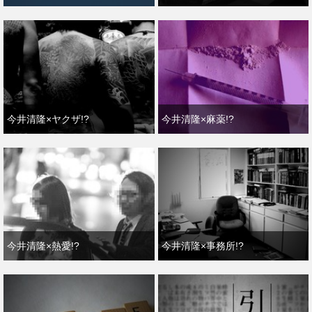
今井清隆×ヤクザ!?
今井清隆×麻薬!?
今井清隆×熱愛!?
今井清隆×事務所!?