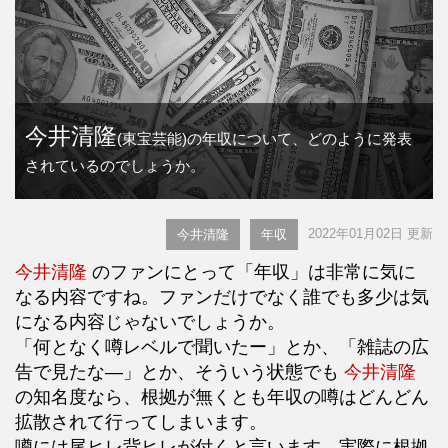
今井清隆
(東宝芸能)の年収について、どのように発表
されているのでしょうか。
2022年01月02日 更新
今井清隆
年収
今井清隆
のファンにとって「年収」は非常に気に
なる内容ですね。ファンだけでなく誰でも多少は気
になる内容じゃないでしょうか。
「何となく噂レベルで聞いたー」とか、「雑誌の広
告で見たな―」とか、そういう状態でも
今井清隆
の知名度なら、根拠が無くとも年収の噂はどんどん
拡散されて行ってしまいます。
噂には尾ヒレ背ヒレが付くと言います。実際に根拠