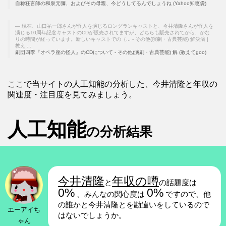
自称狂言師の和泉元彌、およびその母親、今どうしてるんでしょうね (Yahoo知恵袋)
現在、山口祐一郎さんが怪人を演じるロングランキャストと、今井清隆さんが怪人を
演じる10周年記念キャストのCDが販売されてますが、どちらも販売されてから、かな
りの時間が経っています。新しいキャストでの（... - その他(演劇・古典芸能) 解決済 |
教え ...
劇団四季『オペラ座の怪人』のCDについて - その他(演劇・古典芸能) 解 (教えてgoo)
ここで当サイトの人工知能の分析した、今井清隆と年収の
関連度・注目度を見てみましょう。
人工知能
の分析結果
今井清隆
年収の噂
と
の話題度は
0%
0%
、みんなの関心度は
ですので、他
の誰かと今井清隆とを勘違いをしているので
エーアイち
はないでしょうか。
ゃん