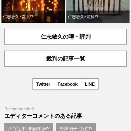
仁志敏久×炎上!?
仁志敏久×前科!?
仁志敏久の噂・評判
裁判の記事一覧
Twitter
Facebook
LINE
Recommended!
エディターコメントのある記事
大谷翔平×創価学会!?
野際陽子×死亡!?