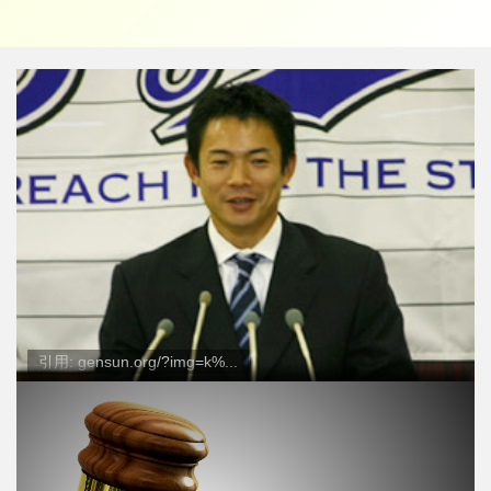
引用: gensun.org/?img=k%...