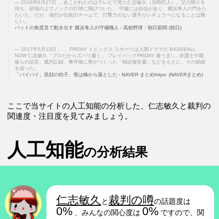
2016年6月27日 ... あこがれたのはテレビで見た仁志敏久（当時巨人）。父の帰りを
待ち、砂地の上でノックの打球に飛びついた。 守備には自信があり、横浜隼人の門をた
たいた。だが、強打が伝統のチームで、打撃力のない選手がレギュラーになることは難
しい。
バットの角度見て動き出す 横浜隼人の守備職人 - 高校野球：朝日新聞 (朝日)
2017年5月13日 ... ... FRIDAY トピックス スポーツは人間ドラマだ BASEBALL
NOW 仁志敏久「プロだからズバリ書く」 プレイバックFRIDAY 激うま! ... 弁護士や親
族らの証言、裁判記録、事件後に県がつくった「検証報告書」などをもとに、その経緯
を追った。
「バイバイ」笑顔の幼子、母は橋から落とした - NAVER まとめhttps: (NAVERまとめ)
ここで当サイトの人工知能の分析した、仁志敏久と裁判の
関連度・注目度を見てみましょう。
人工知能
の分析結果
仁志敏久
裁判の噂
と
の話題度は
0%
0%
、みんなの関心度は
ですので、関