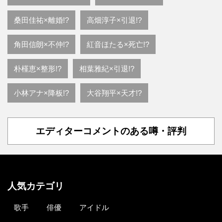
桑田佳祐×離婚!?
高畑淳子×引退!?
角田信朗×不仲!?
紅音ほたる×死亡!?
朴槿恵×整形!?
相葉雅紀×引退!?
小林アナ×降板!?
大谷翔平×天才!?
エディターコメントのある噂・評判
人気カテゴリ
歌手
俳優
アイドル