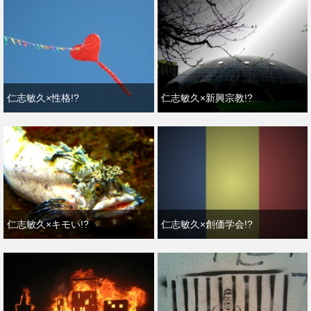
仁志敏久×性格!?
仁志敏久×新興宗教!?
仁志敏久×キモい!?
仁志敏久×創価学会!?