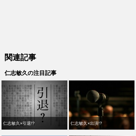
関連記事
仁志敏久の注目記事
仁志敏久×引退!?
仁志敏久×出演!?