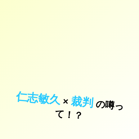
仁志敏久
裁判
×
の
噂
っ
！
て
？