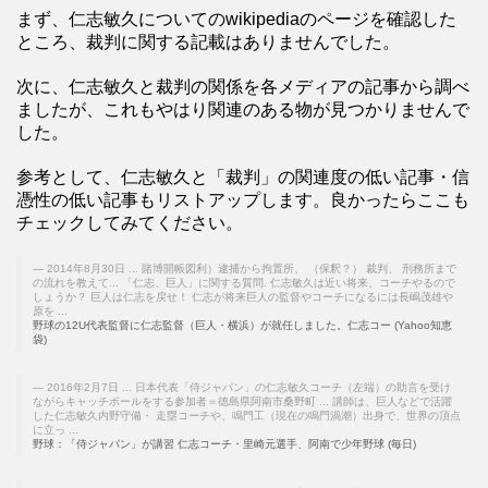
まず、仁志敏久についてのwikipediaのページを確認した
ところ、裁判に関する記載はありませんでした。
次に、仁志敏久と裁判の関係を各メディアの記事から調べ
ましたが、これもやはり関連のある物が見つかりませんで
した。
参考として、仁志敏久と「裁判」の関連度の低い記事・信
憑性の低い記事もリストアップします。良かったらここも
チェックしてみてください。
2014年8月30日 ... 賭博開帳図利）逮捕から拘置所、 （保釈？） 裁判、 刑務所まで
の流れを教えて... 「仁志、巨人」に関する質問. 仁志敏久は近い将来、コーチやるので
しょうか？ 巨人は仁志を戻せ！ 仁志が将来巨人の監督やコーチになるには長嶋茂雄や
原を ...
野球の12U代表監督に仁志監督（巨人・横浜）が就任しました。仁志コー (Yahoo知恵
袋)
2016年2月7日 ... 日本代表「侍ジャパン」の仁志敏久コーチ（左端）の助言を受け
ながらキャッチボールをする参加者＝徳島県阿南市桑野町 ... 講師は、巨人などで活躍
した仁志敏久内野守備・ 走塁コーチや、鳴門工（現在の鳴門渦潮）出身で、世界の頂点
に立っ ...
野球：「侍ジャパン」が講習 仁志コーチ・里崎元選手、阿南で少年野球 (毎日)