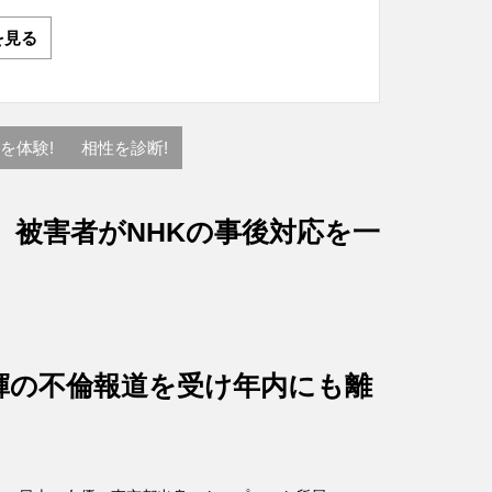
を見る
を体験!
相性を診断!
、被害者がNHKの事後対応を一
輝の不倫報道を受け年内にも離