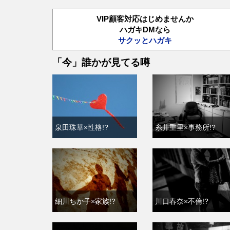
VIP顧客対応はじめませんか
ハガキDMなら
サクッとハガキ
「今」誰かが見てる噂
春香クリスティーン×
中西徹×性格!?
上!?
泉田珠華×性格!?
糸井重里×事務所!?