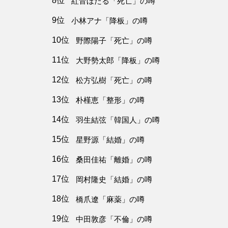
8位
紅音ほたる「死亡」の噂
9位
小林アナ「降板」の噂
10位
野際陽子「死亡」の噂
11位
大野勢太郎「降板」の噂
12位
松方弘樹「死亡」の噂
13位
朴槿恵「整形」の噂
14位
羽生結弦「韓国人」の噂
15位
星野源「結婚」の噂
16位
桑田佳祐「離婚」の噂
17位
岡村隆史「結婚」の噂
18位
橋爪遼「麻薬」の噂
19位
中田敦彦「不倫」の噂