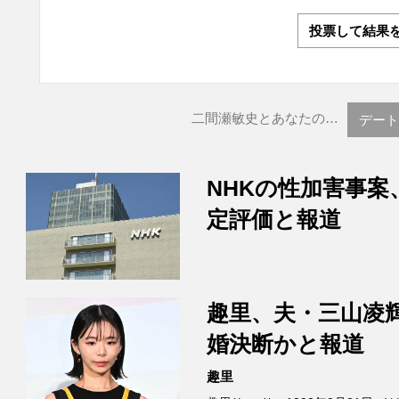
投票して結果
二間瀬敏史とあなたの…
デート
NHKの性加害事案
定評価と報道
趣里、夫・三山凌
婚決断かと報道
趣里