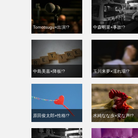
細川ちか子×家族!?
川口春奈×不倫!?
Tomotsugu×出演!?
中森明菜×事故!?
中島美嘉×降板!?
玉川来夢×濡れ場!?