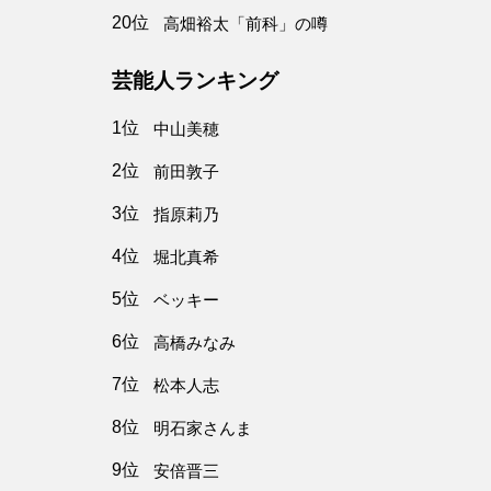
20位
高畑裕太「前科」の噂
芸能人ランキング
1位
中山美穂
2位
前田敦子
3位
指原莉乃
4位
堀北真希
5位
ベッキー
6位
高橋みなみ
7位
松本人志
8位
明石家さんま
9位
安倍晋三