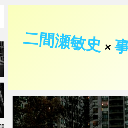
二間瀬敏史
×
炎