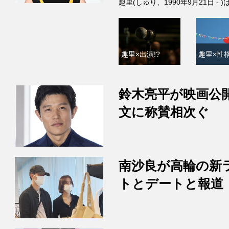
趣里(しゅり、1990年9月21日 
趣里×出演!?
趣里×性格
鈴木亮平が映画公
文に称賛相次ぐ
南沙良が高輪の新
トとデートと報道