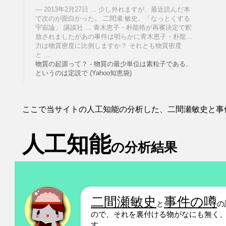
2013年2月27日 ... 少し外れますが、最近読んだ本
で次のが面白かった。 二間瀬 敏史、「なっとくする
宇宙論」 講談社 ... 青木恵子・朴龍晧が再審決定で釈
放されましたがあの事件は明らかに青木恵子・朴龍...
力は物質密度に比例しますか？ それとも物質密度
と ...
物質の起源って？ - 物質の最少単位は素粒子である、
というのは定説で (Yahoo知恵袋)
ここで当サイトの人工知能の分析した、二間瀬敏史と事
人工知能
の分析結果
二間瀬敏史
事件の噂
と
の
ので、それを裏付ける物がなにも無く
す。