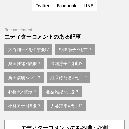
Twitter
Facebook
LINE
Recommended!
エディターコメントのある記事
大谷翔平×創価学会!?
野際陽子×死亡!?
桑田佳祐×離婚!?
高畑淳子×引退!?
角田信朗×不仲!?
紅音ほたる×死亡!?
朴槿恵×整形!?
相葉雅紀×引退!?
小林アナ×降板!?
大谷翔平×天才!?
エディターコメントのある噂・評判