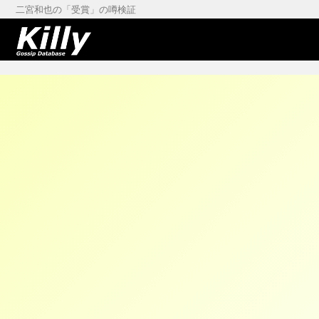
二宮和也の「受賞」の噂検証