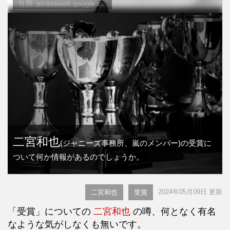
引用: picasaweb.google.c...
二宮和也
(ジャニーズ事務所、嵐のメンバー)の受賞に
ついて何か情報があるのでしょうか。
2024年05月09日 更新
二宮和也
受賞
「受賞」についての
二宮和也
の噂、何となく有名
なような気がしなくも無いです。