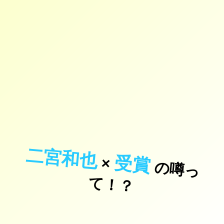
二宮和也
受賞
×
の
噂
っ
！
て
？