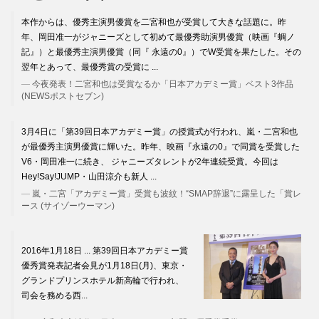
本作からは、優秀主演男優賞を二宮和也が受賞して大きな話題に。昨
年、岡田准一がジャニーズとして初めて最優秀助演男優賞（映画『蜩ノ
記』）と最優秀主演男優賞（同『 永遠の0』）でW受賞を果たした。その
翌年とあって、最優秀賞の受賞に ...
今夜発表！二宮和也は受賞なるか「日本アカデミー賞」ベスト3作品
(NEWSポストセブン)
3月4日に「第39回日本アカデミー賞」の授賞式が行われ、嵐・二宮和也
が最優秀主演男優賞に輝いた。昨年、映画『永遠の0』で同賞を受賞した
V6・岡田准一に続き、 ジャニーズタレントが2年連続受賞。今回は
Hey!Say!JUMP・山田涼介も新人 ...
嵐・二宮「アカデミー賞」受賞も波紋！“SMAP辞退”に露呈した「賞レ
ース (サイゾーウーマン)
2016年1月18日 ... 第39回日本アカデミー賞
優秀賞発表記者会見が1月18日(月)、東京・
グランドプリンスホテル新高輪で行われ、
司会を務める西...