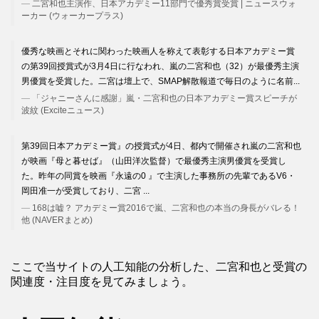
二宮和也主演作、日本アカデミー11部門で優秀賞受賞 | ニュースウォ
ーカー (ウォーカープラス)
優秀な映画とそれに関わった映画人を称えて表彰する日本アカデミー賞
の第39回授賞式が3月4日に行なわれ、嵐の二宮和也（32）が最優秀主演
男優賞を受賞した。二宮は壇上で、SMAP解散報道で毎日のように名前...
「ジャニーさんに感謝」嵐・二宮和也の日本アカデミー賞スピーチが
波紋 (Exciteニュース)
第39回日本アカデミー賞』の授賞式が4日、都内で開催され嵐の二宮和也
が映画『母と暮せば』（山田洋次監督）で最優秀主演男優賞を受賞し
た。昨年の同賞を映画『永遠の0 』で主演した事務所の先輩であるV6・
岡田准一が受賞しており、二宮 ...
168は嘘？ アカデミー賞2016で嵐、二宮和也の本当の身長がバレる！
他 (NAVERまとめ)
ここで当サイトの人工知能の分析した、二宮和也と受賞の
関連度・注目度を見てみましょう。