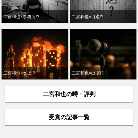
二宮和也×事務所!?
二宮和也×引退!?
二宮和也×炎上!?
二宮和也×出演!?
二宮和也の噂・評判
受賞の記事一覧