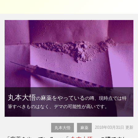
丸本大悟
麻薬をやっている
の
の噂、現時点では特
筆すべきものはなく、デマの可能性が高いです。
2018年03月31日 更新
丸本大悟
麻薬