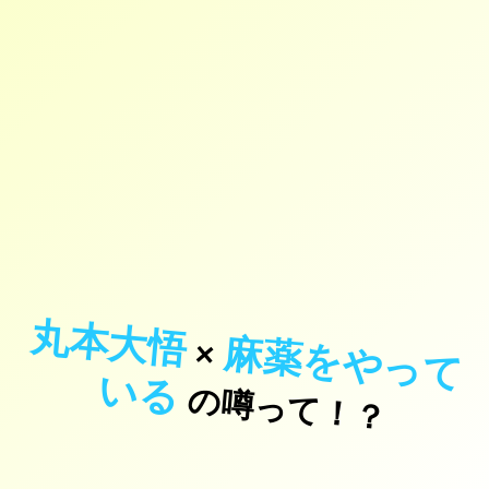
丸本大悟
麻
薬
を
や
っ
て
×
い
る
の噂って！？