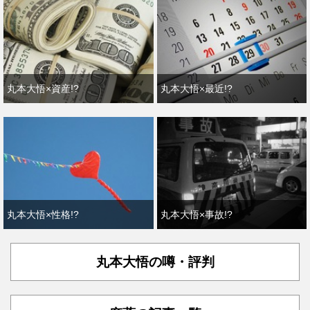
丸本大悟×資産!?
丸本大悟×最近!?
丸本大悟×性格!?
丸本大悟×事故!?
丸本大悟の噂・評判