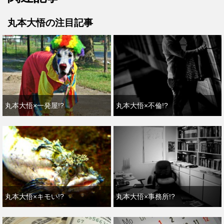
丸本大悟の注目記事
丸本大悟×一発屋!?
丸本大悟×不倫!?
丸本大悟×キモい!?
丸本大悟×事務所!?