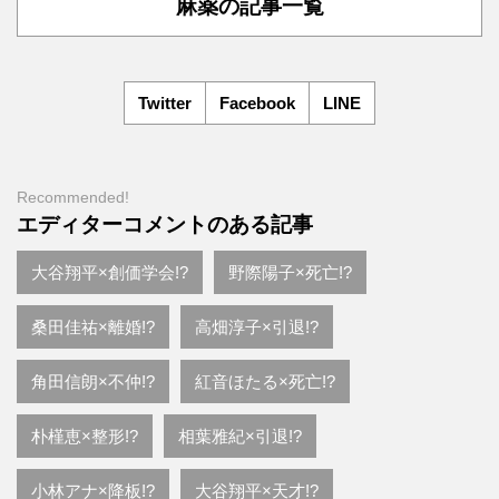
麻薬の記事一覧
Twitter
Facebook
LINE
Recommended!
エディターコメントのある記事
大谷翔平×創価学会!?
野際陽子×死亡!?
桑田佳祐×離婚!?
高畑淳子×引退!?
角田信朗×不仲!?
紅音ほたる×死亡!?
朴槿恵×整形!?
相葉雅紀×引退!?
小林アナ×降板!?
大谷翔平×天才!?