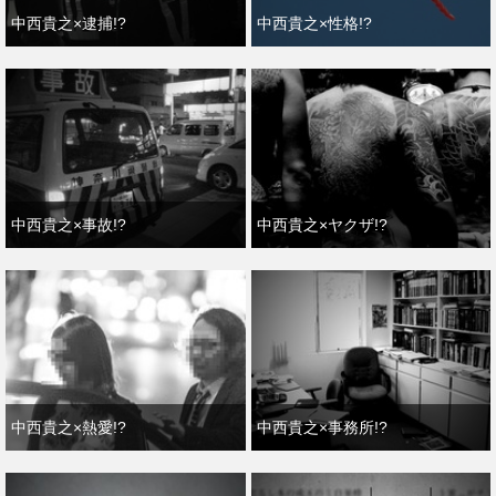
中西貴之×逮捕!?
中西貴之×性格!?
中西貴之×事故!?
中西貴之×ヤクザ!?
中西貴之×熱愛!?
中西貴之×事務所!?