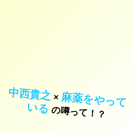
中西貴之
麻
薬
を
や
っ
て
×
い
る
の噂って！？