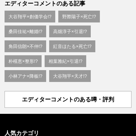
エディターコメントのある記事
大谷翔平×創価学会!?
野際陽子×死亡!?
桑田佳祐×離婚!?
高畑淳子×引退!?
角田信朗×不仲!?
紅音ほたる×死亡!?
朴槿恵×整形!?
相葉雅紀×引退!?
小林アナ×降板!?
大谷翔平×天才!?
エディターコメントのある噂・評判
人気カテゴリ