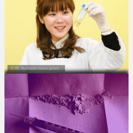
引用: matome.naver.jp/od...