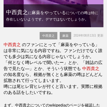
中西貴之
麻薬をやっている
に
についての噂は特に
存在しいないようです。デマではないでしょうか。
2024年08月13日 更新
中西貴之
麻薬
中西貴之
のファンにとって「麻薬をやっている」
は非常に気になる内容ですね。ファンだけでなく誰
でも多少は気になる内容じゃないでしょうか。
「何となく噂レベルで聞いたー」とか、「雑誌の広
告で見たな―」とか、そういう状態でも
中西貴之
の知名度なら、根拠が無くとも麻薬の噂はどんどん
拡散されて行ってしまいます。
噂には尾ヒレ背ヒレが付くと言います。実際に根拠
のある話をしたいですね。
まず、中西貴之についてのwikipediaのページを確認した