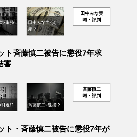
田中みな実
噂・評判
実×事務
田中みな実×資
産!?
ット斉藤慎二被告に懲役7年求
結審
斉藤慎二
噂・評判
引退!?
斉藤慎二×逮捕!?
ット・斉藤慎二被告に懲役7年が