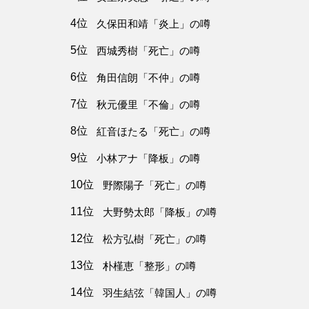
4位
久保田和靖「炎上」の噂
5位
西城秀樹「死亡」の噂
6位
角田信朗「不仲」の噂
7位
秋元優里「不倫」の噂
8位
紅音ほたる「死亡」の噂
9位
小林アナ「降板」の噂
10位
野際陽子「死亡」の噂
11位
大野勢太郎「降板」の噂
12位
松方弘樹「死亡」の噂
13位
朴槿恵「整形」の噂
14位
羽生結弦「韓国人」の噂