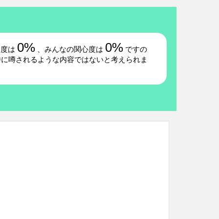
0%
0%
題度は
、みんなの関心度は
ですの
特に噂されるような内容ではないと考えられま