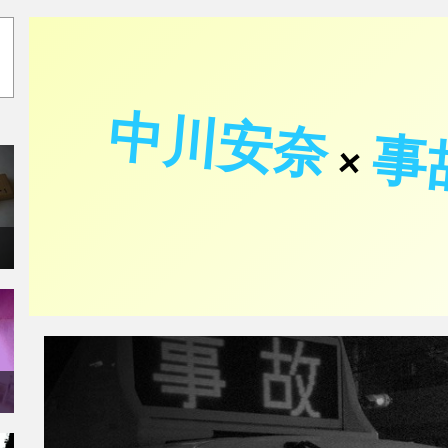
中川安奈
事
×