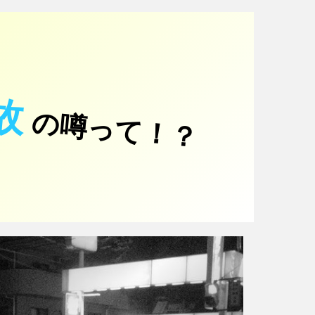
故
の噂って！？