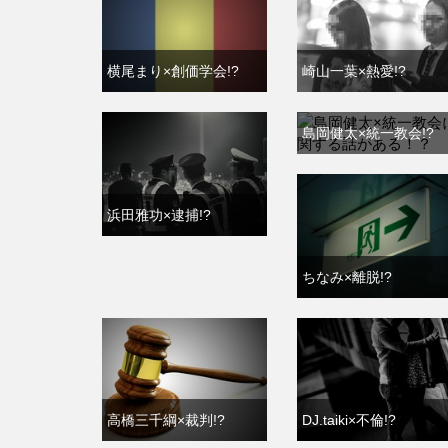
横尾まり×創価学会!?
崎山一葉×熱愛!?
島岡健太×統一教会!?
浜田雅功×逮捕!?
ちなみ×離脱!?
高橋三千綱×裁判!?
DJ.taiki×不倫!?