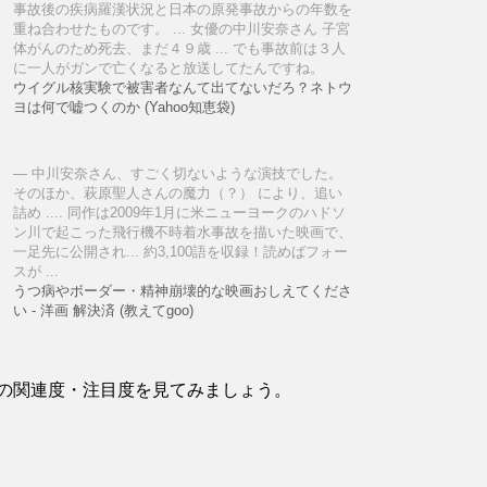
事故後の疾病羅漢状況と日本の原発事故からの年数を
重ね合わせたものです。 ... 女優の中川安奈さん 子宮
体がんのため死去、まだ４９歳 ... でも事故前は３人
に一人がガンで亡くなると放送してたんですね。
ウイグル核実験で被害者なんて出てないだろ？ネトウ
ヨは何で嘘つくのか (Yahoo知恵袋)
中川安奈さん、すごく切ないような演技でした。
そのほか、萩原聖人さんの魔力（？） により、追い
詰め .... 同作は2009年1月に米ニューヨークのハドソ
ン川で起こった飛行機不時着水事故を描いた映画で、
一足先に公開され... 約3,100語を収録！読めばフォー
スが ...
うつ病やボーダー・精神崩壊的な映画おしえてくださ
い - 洋画 解決済 (教えてgoo)
の関連度・注目度を見てみましょう。