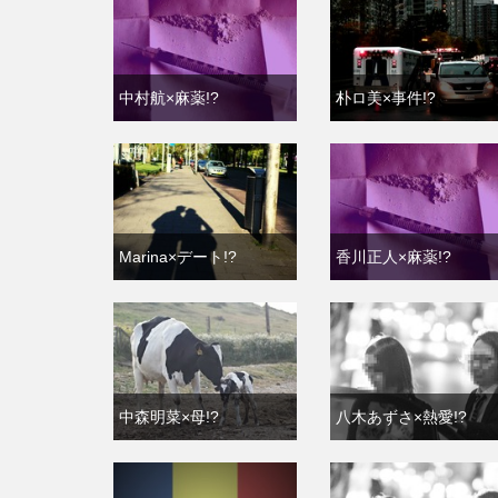
中村航×麻薬!?
朴ロ美×事件!?
Marina×デート!?
香川正人×麻薬!?
中森明菜×母!?
八木あずさ×熱愛!?