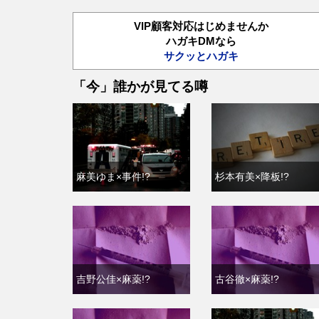
VIP顧客対応はじめませんか
ハガキDMなら
サクッとハガキ
「今」誰かが見てる噂
麻美ゆま×事件!?
杉本有美×降板!?
吉野公佳×麻薬!?
古谷徹×麻薬!?