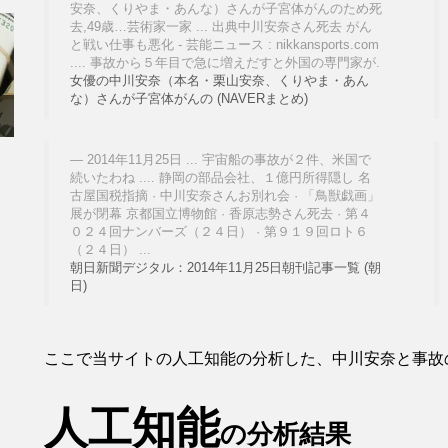
安奈、くりやま・あんな）さんが子宮体がんのため死
去,49歳…芸術家一家 ... 出典中川安奈さん死去 がん
と戦い仕事も悪化 - 芸能ニュース : nikkansports.com
.... 事故から５年目で急に増えだすと外国の専門家が.
女優の中川安奈（本名・栗山安奈、くりやま・あん
な）さんが子宮体がんの (NAVERまとめ)
2014年11月25日 ... 宇宙船の事故が２件、米国で
続いたわね .... 静岡の部品会社、１億円所得隠し 名
古屋国税指摘 · 中川安奈さんお別れ会 · 「鳥獣戯画」
展が閉幕 京都国立博物館 · 香原志勢さん死去 · 第４
０２４回ナンバーズ（２４日） · 第９１９回ロト６
（２４日） ...
朝日新聞デジタル：2014年11月25日朝刊記事一覧 (朝
日)
ここで当サイトの人工知能の分析した、中川安奈と事故
人工知能
の分析結果