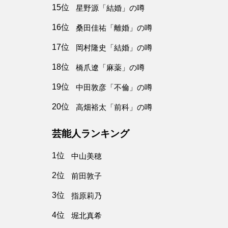
15位
星野源「結婚」の噂
16位
桑田佳祐「離婚」の噂
17位
岡村隆史「結婚」の噂
18位
橋爪遼「麻薬」の噂
19位
中田敦彦「不倫」の噂
20位
高畑裕太「前科」の噂
芸能人ランキング
1位
中山美穂
2位
前田敦子
3位
指原莉乃
4位
堀北真希