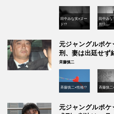
田中みな実×ヌー
田中みな
ド!?
所!?
元ジャングルポケ
刑、妻は出廷せず
斉藤慎二
斉藤慎二×性格!?
斉藤慎二×
元ジャングルポケ