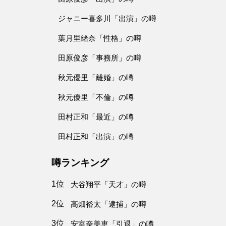
ジャニー喜多川「出演」の噂
葉月里緒奈「性格」の噂
田原俊彦「事務所」の噂
秋元優里「離婚」の噂
秋元優里「不倫」の噂
田村正和「最近」の噂
田村正和「出演」の噂
噂ランキング
1位
大谷翔平「天才」の噂
2位
高畑裕太「逮捕」の噂
3位
安室奈美恵「引退」の噂