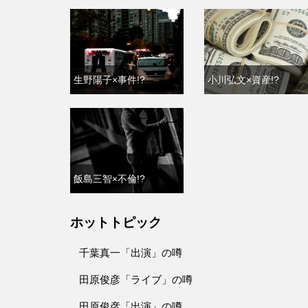
生野陽子×事件!?
小川弘文×資産!?
飯島三智×不倫!?
ホットトピック
千葉真一「出演」の噂
田原俊彦「ライブ」の噂
田原俊彦「出演」の噂