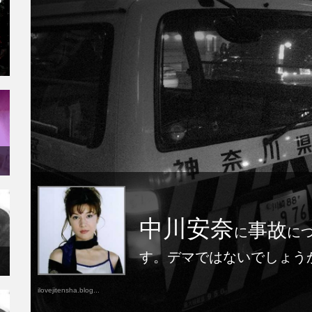
中川安奈
事故
に
に
す。デマではないでしょう
ilovejitensha.blog...