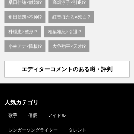
桑田佳祐×離婚!?
高畑淳子×引退!?
角田信朗×不仲!?
紅音ほたる×死亡!?
朴槿恵×整形!?
相葉雅紀×引退!?
小林アナ×降板!?
大谷翔平×天才!?
エディターコメントのある噂・評判
人気カテゴリ
歌手
俳優
アイドル
シンガーソングライター
タレント