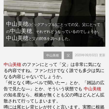
中山美穂
(ビッグアップル)にとっての父、父にとって
中山美穂
の
。それぞれどうなっているのでしょうか。
中山美穂
と父の関係を調べました。
2020年09月02日 更新
中山美穂
父
中山美穂
のファンにとって「父」は非常に気にな
る内容ですね。ファンだけでなく誰でも多少は気に
なる内容じゃないでしょうか。
「何となく噂レベルで聞いたー」とか、「雑誌の広
告で見たな―」とか、そういう状態でも
中山美穂
の知名度なら、根拠が無くとも父の噂はどんどん拡
散されて行ってしまいます。
噂には尾ヒレ背ヒレが付くと言います。実際に根拠