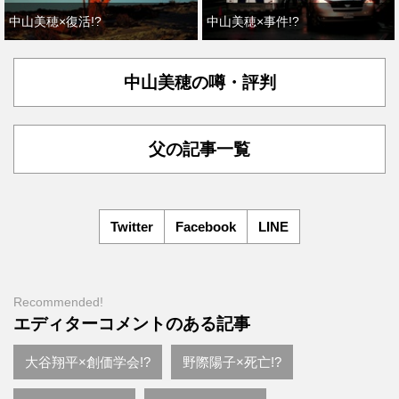
中山美穂×復活!?
中山美穂×事件!?
中山美穂の噂・評判
父の記事一覧
Twitter
Facebook
LINE
Recommended!
エディターコメントのある記事
大谷翔平×創価学会!?
野際陽子×死亡!?