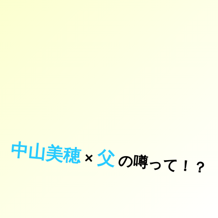
中山美穂
父
×
の噂って！？