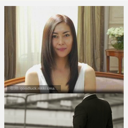
引用: goodluck.nikki.cma...