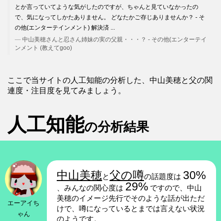
とか言っていてような気がしたのですが、ちゃんと見ていなかったの
で、気になってしかたありません。 どなたかご存じありませんか？ - そ
の他(エンターテインメント) 解決済 ...
中山美穂さんと忍さん姉妹の実の父親・・・？ - その他(エンターテイ
ンメント (教えてgoo)
ここで当サイトの人工知能の分析した、中山美穂と父の関
連度・注目度を見てみましょう。
人工知能
の分析結果
中山美穂
父の噂
30%
と
の話題度は
29%
、みんなの関心度は
ですので、中山
美穂のイメージ先行でそのような話が出ただ
エーアイち
けで、噂になっているとまでは言えない状況
ゃん
のようです。