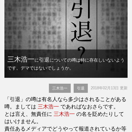
三木浩一
引退
に
についての噂は特に存在しいないよう
です。デマではないでしょうか。
2018年02月13日 更新
三木浩一
引退
「引退」の噂は有名人なら多少はされることがある
噂。ましては
三木浩一
であればなおさらです。
とは言え、無責任に
三木浩一
の名を貶めたりして
はいけません。
責任あるメディアでどうやって報道されているか等