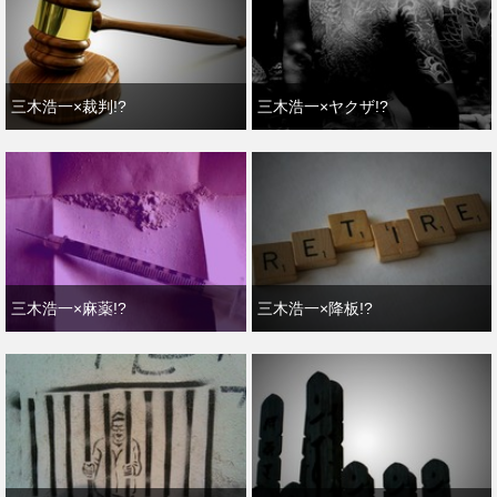
三木浩一×裁判!?
三木浩一×ヤクザ!?
三木浩一×麻薬!?
三木浩一×降板!?