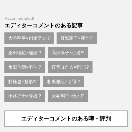
Recommended!
エディターコメントのある記事
大谷翔平×創価学会!?
野際陽子×死亡!?
桑田佳祐×離婚!?
高畑淳子×引退!?
角田信朗×不仲!?
紅音ほたる×死亡!?
朴槿恵×整形!?
相葉雅紀×引退!?
小林アナ×降板!?
大谷翔平×天才!?
エディターコメントのある噂・評判