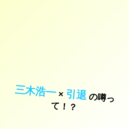
三木浩一
引退
×
の
噂
っ
！
て
？