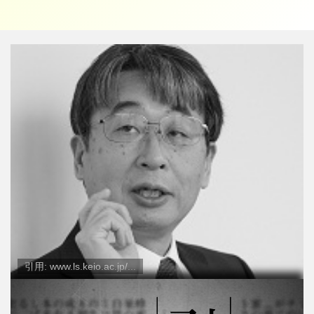
引用: www.ls.keio.ac.jp/...