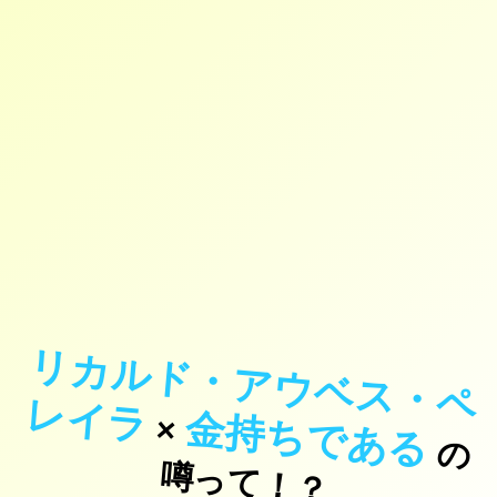
リ
カ
ル
ド
・
ア
ウ
ベ
ス
・
ペ
イ
レ
ラ
金持ちである
×
の
っ
て
！
噂
？