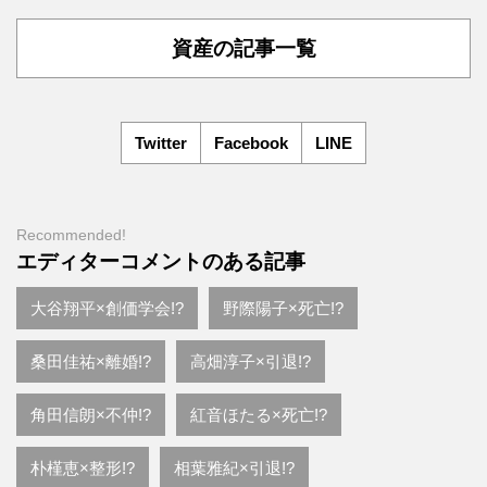
資産の記事一覧
Twitter
Facebook
LINE
Recommended!
エディターコメントのある記事
大谷翔平×創価学会!?
野際陽子×死亡!?
桑田佳祐×離婚!?
高畑淳子×引退!?
角田信朗×不仲!?
紅音ほたる×死亡!?
朴槿恵×整形!?
相葉雅紀×引退!?