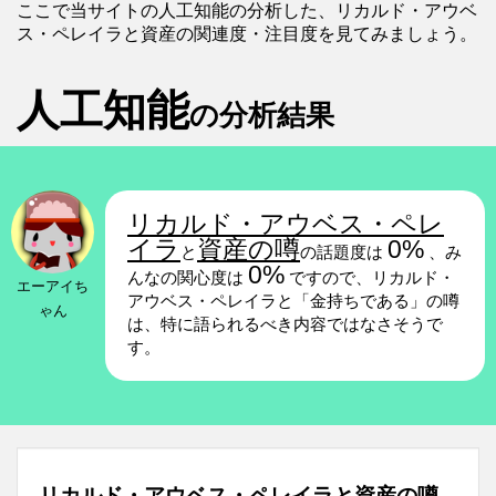
ここで当サイトの人工知能の分析した、リカルド・アウベ
ス・ペレイラと資産の関連度・注目度を見てみましょう。
人工知能
の分析結果
リカルド・アウベス・ペレ
イラ
資産の噂
0%
と
の話題度は
、み
0%
んなの関心度は
ですので、リカルド・
エーアイち
アウベス・ペレイラと「金持ちである」の噂
ゃん
は、特に語られるべき内容ではなさそうで
す。
リカルド・アウベス・ペレイラと資産の噂