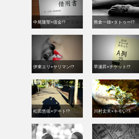
中尾隆聖×借金!?
熊倉一雄×タトゥー!?
伊東エリ×ヤリマン!?
早瀬昇×チケット!?
松田悠佑×デート!?
川村丈夫×キモい!?