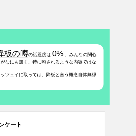
降板の噂
0%
の話題度は
、みんなの関心
がなにも無く、特に噂されるような内容ではな
コッツェイに取っては、降板と言う概念自体無縁
ンケート