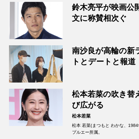
鈴木亮平が映画公
文に称賛相次ぐ
南沙良が高輪の新
トとデートと報道
松本若菜の吹き替
び広がる
松本若菜
松本 若菜(まつもと わかな、198
プルエー所属。