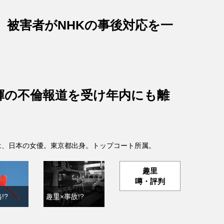
、被害者がNHKの事後対応を一
輝の不倫報道を受け年内にも離
- )は、日本の女優。東京都出身。トップコート所属。
趣里
噂・評判
!?
趣里×事故!?