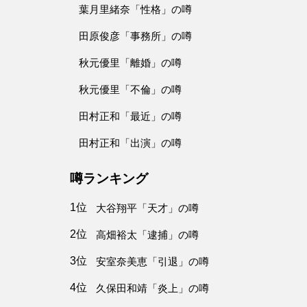
葉月里緒奈「性格」の噂
田原俊彦「事務所」の噂
秋元優里「離婚」の噂
秋元優里「不倫」の噂
田村正和「最近」の噂
田村正和「出演」の噂
噂ランキング
1位
大谷翔平「天才」の噂
2位
高畑裕太「逮捕」の噂
3位
安室奈美恵「引退」の噂
4位
久保田和靖「炎上」の噂