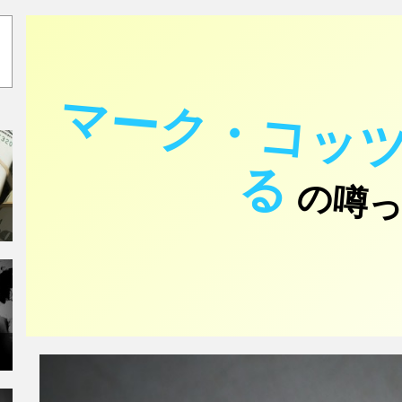
マーク・コッ
る
の噂っ