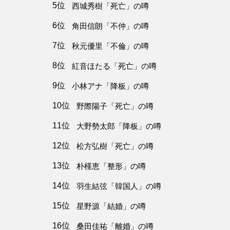
5位
西城秀樹「死亡」の噂
6位
角田信朗「不仲」の噂
7位
秋元優里「不倫」の噂
8位
紅音ほたる「死亡」の噂
9位
小林アナ「降板」の噂
10位
野際陽子「死亡」の噂
11位
大野勢太郎「降板」の噂
12位
松方弘樹「死亡」の噂
13位
朴槿恵「整形」の噂
14位
羽生結弦「韓国人」の噂
15位
星野源「結婚」の噂
16位
桑田佳祐「離婚」の噂