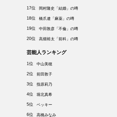
17位
岡村隆史「結婚」の噂
18位
橋爪遼「麻薬」の噂
19位
中田敦彦「不倫」の噂
20位
高畑裕太「前科」の噂
芸能人ランキング
1位
中山美穂
2位
前田敦子
3位
指原莉乃
4位
堀北真希
5位
ベッキー
6位
高橋みなみ