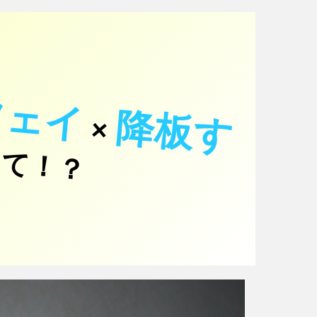
ツェイ
降
板
す
×
て！？