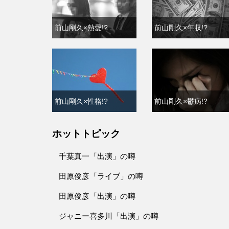
前山剛久×熱愛!?
前山剛久×年収!?
前山剛久×性格!?
前山剛久×鬱病!?
ホットトピック
千葉真一「出演」の噂
田原俊彦「ライブ」の噂
田原俊彦「出演」の噂
ジャニー喜多川「出演」の噂