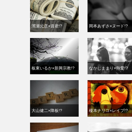
濱瀬元彦×資産!?
岡本あずさ×ヌード!?
板東いるか×新興宗教!?
なかじままり×熱愛!?
大山健二×降板!?
榎本ナリコ×レイプ!?