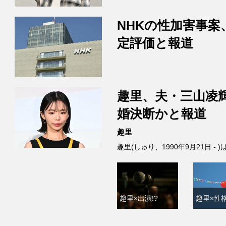
NHKの性加害事案
定評価と報道
趣里、夫・三山凌
婚決断かと報道
趣里
趣里(しゅり、1990年9月21日 
趣里×出演!?
趣里×性格