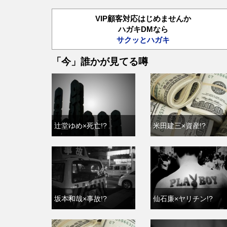
VIP顧客対応はじめませんか
ハガキDMなら
サクッとハガキ
「今」誰かが見てる噂
辻堂ゆめ×死亡!?
米田建三×資産!?
坂本和哉×事故!?
仙石廉×ヤリチン!?