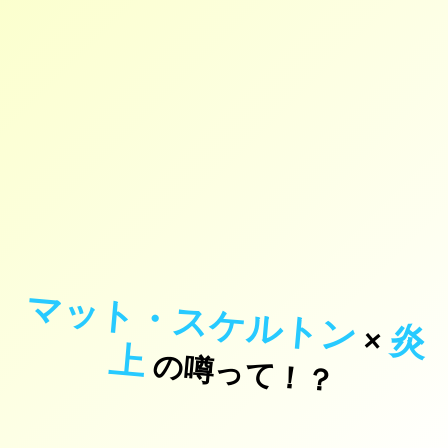
マット・スケルトン
炎
×
上
の噂って！？