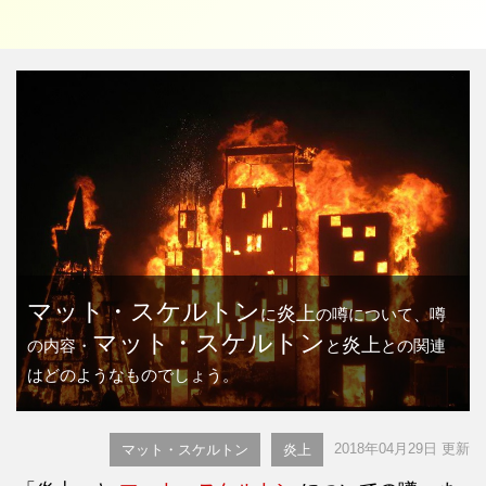
マット・スケルトン
炎上
に
の噂について、噂
マット・スケルトン
炎上
の内容・
と
との関連
はどのようなものでしょう。
2018年04月29日 更新
マット・スケルトン
炎上