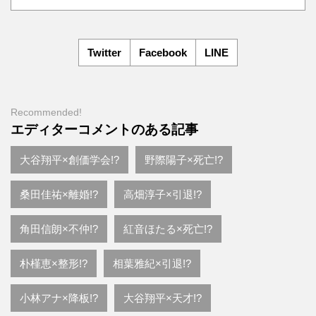
Twitter
Facebook
LINE
Recommended!
エディターコメントのある記事
大谷翔平×創価学会!?
野際陽子×死亡!?
桑田佳祐×離婚!?
高畑淳子×引退!?
角田信朗×不仲!?
紅音ほたる×死亡!?
朴槿恵×整形!?
相葉雅紀×引退!?
小林アナ×降板!?
大谷翔平×天才!?