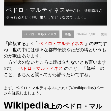
ペドロ・マルティネス
が干され、番組降板さ
せられるという噂、果たしてどうなのでしょう。
2024年07月01日 更新
ペドロ・マルティネス
降板
「降板する」×「
ペドロ・マルティネス
」の噂です
ね…世の中には様々な都市伝説やただの噂というも
のが沢山あります。
一方で火のないところに煙は立たないとも言います
ので、
ペドロ・マルティネス
のこと、「降板」の
こと、きちんと調べてから語りたいですね。
まず、ペドロ・マルティネスについてのwikipediaのペー
ジを確認しましょう。
Wikipedia
上のペドロ・マル