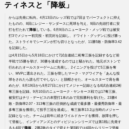
ティネスと「降板」
からは先発に転向。4月13日のレッズ戦では7回までパーフェクトに抑え
たものの、8回にレジー・サンダースに死球を与え、9回の先頭打者に安
打を打たれて
降板
している。6月9日のニューヨーク・メッツ戦では被安
打3でメジャー初完投・初完封を記録し、ドワイト・グッデンに投げ勝っ
た。ストライキでシーズンが打ち切りとなったが、11勝5敗・防御率3.42
を記録した。
は4月15日から5月18日にかけて7試合連続二桁奪三振を記録するなど前
半戦で15勝を挙げ、30勝を達成するのではと騒がれた。地元ボストンで
行われたオールスターゲームに先発し、2イニングを投げて5三振を奪
い、MVPに選出された。三振を喫したマーク・マグワイアを「あんな投
球をされたら誰も打てやしない」と脱帽させた。オールスターで肩を痛
めたが、8月19日から9月27日にかけてメジャー記録となる8試合連続2桁
奪三振を記録。9月10日のニューヨーク・ヤンキース戦では17奪三振、
被安打はチリ・デービスの本塁打1本のみで完投勝利を挙げた。23勝4
敗・防御率2.07・313奪三振の圧倒的な成績で最多勝・最優秀防御率・最
多奪三振を獲得して投手三冠を達成し、奪三振率13.2は当時のメジャー
記録となった。チームは前年に続きワイルドカードを獲得。故障を押し
て登板し、インディアンズとのディビジョンシリーズでは第1戦に先発す
るも4回で
降板
。2勝2敗のタイで迎えた第5戦では4回からリリーフ登板