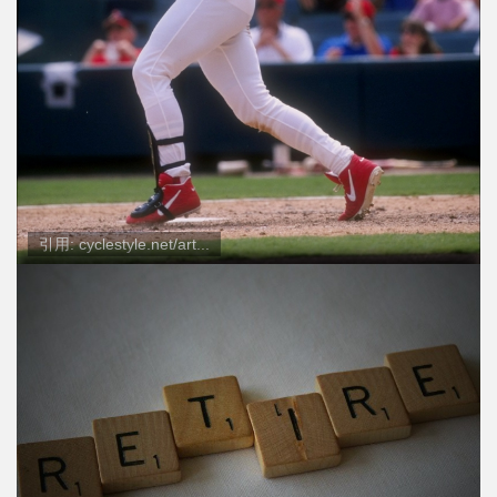
引用: cyclestyle.net/art...