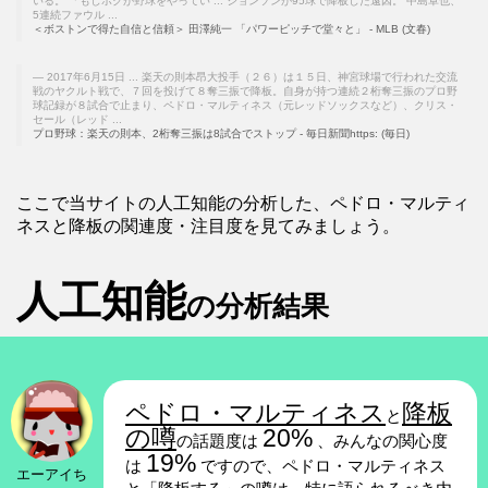
いる。 「もしボクが野球をやってい ... ジョンソンが95球で降板した遠因。 中島卓也、
5連続ファウル ...
＜ボストンで得た自信と信頼＞ 田澤純一 「パワーピッチで堂々と」 - MLB (文春)
2017年6月15日 ... 楽天の則本昂大投手（２６）は１５日、神宮球場で行われた交流
戦のヤクルト戦で、７回を投げて８奪三振で降板。自身が持つ連続２桁奪三振のプロ野
球記録が８試合で止まり、ペドロ・マルティネス（元レッドソックスなど）、クリス・
セール（レッド ...
プロ野球：楽天の則本、2桁奪三振は8試合でストップ - 毎日新聞https: (毎日)
ここで当サイトの人工知能の分析した、ペドロ・マルティ
ネスと降板の関連度・注目度を見てみましょう。
人工知能
の分析結果
ペドロ・マルティネス
降板
と
の噂
20%
の話題度は
、みんなの関心度
19%
は
ですので、ペドロ・マルティネス
エーアイち