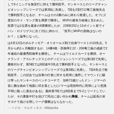
して6イニングを無安打に抑えて勝利投手。ヤンキースとのリーグチャン
ピオンシップシリーズでは第3戦に先発し、7回を2安打12奪三振無失点
で勝利投手となるが、チームはその1勝のみに終わり敗退した。オフに2
度目のサイ・ヤング賞を満票で獲得し、MVPの最有力候補と言われた。
投票では1位票を最多の8票獲得したが、239対252と13ポイント差でイ
バン・ロドリゲスに次ぐ2位に終わり、「投手にMVPの資格はないの
か？」と論争になった。
は4月12日のボルティモア・オリオールズ戦で自身ワーストの10失点。5
月から約1ヶ月離脱するが、14勝4敗・防御率2.22・206奪三振の成績で2
年連続の最優秀防御率を獲得し、チームはワイルドカードを獲得。オー
クランド・アスレチックスとのディビジョンシリーズでは第1戦で先発し
勝敗付かず。第5戦では8回途中3失点で勝利投手となった。ヤンキースと
のリーグチャンピオンシップシリーズでは第3戦に先発し、7回4失点で敗
戦投手。この試合では自軍の打者に対する死球に激昂してマウンドに駆
け寄ったヤンキースのベンチコーチで、当時72歳だったドン・ジマーの
首に腕を絡めて地面に叩き落とした(ジマーは現役時代に死球により意識
不明に陥った過去がある)。最終第7戦では8回表まで5-2とリードしてい
たが、その裏集中打を浴びて同点に追い付かれ
降板
。チームは延長の末
サヨナラ負けを喫しリーグ優勝はならなかった。
ペドロ・マルティネス - Wikipedia