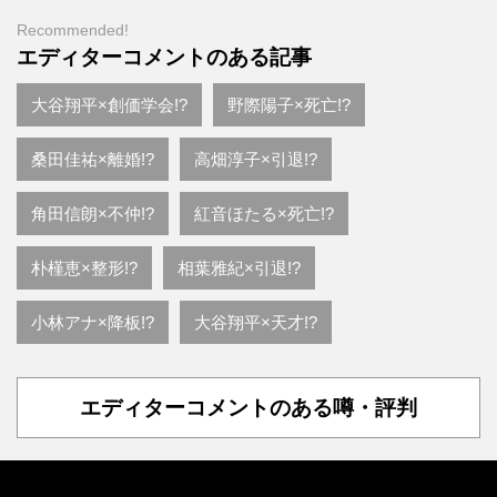
Recommended!
エディターコメントのある記事
大谷翔平×創価学会!?
野際陽子×死亡!?
桑田佳祐×離婚!?
高畑淳子×引退!?
角田信朗×不仲!?
紅音ほたる×死亡!?
朴槿恵×整形!?
相葉雅紀×引退!?
小林アナ×降板!?
大谷翔平×天才!?
エディターコメントのある噂・評判