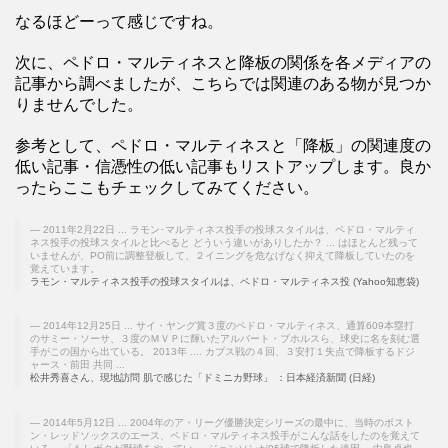
なるほどーって感じですね。
次に、ペドロ・マルティネスと降板の関係を各メディアの
記事から調べましたが、こちらでは関連のある物が見つか
りませんでした。
参考として、ペドロ・マルティネスと「降板」の関連度の
低い記事・信憑性の低い記事もリストアップします。良か
ったらここもチェックしてみてください。
2011年2月22日 ... ラモン･マルティネス投手の投球スタイルは、ペドロ・マルティ
ネス投手の投球スタイルと比べると どういう違いがありしたか？ ... はほとんど残って
いませんが、PO前に調整登板して、２イニングを危なげなく抑えて降板していたのを
覚えています。
ラモン・マルティネス投手の投球スタイルは、ペドロ・マルティネス投 (Yahoo知恵袋)
2014年12月25日 ... サイ・ヤング賞３度のペドロ・マルティネス、通算609本塁打
のサミー・ソーサ、３度のＭＶＰに輝いたアルバート・プホルスら、球史に名を刻む選
手がこの国から出ている。 2013年 .... カブス戦の４回、３安打１失点で降板するドジ
ャース・前田 共同 ...
松井秀喜さん、現地訪問 肌で感じた「ドミニカ野球」 ：日本経済新聞 (日経)
2014年5月12日 ... 2004年のア・リーグ優勝決定シリーズの最中に、当時のボスト
ン・レッドソックスのエース、ペドロ・マルティネス投手がこんな話をしたのを覚えて