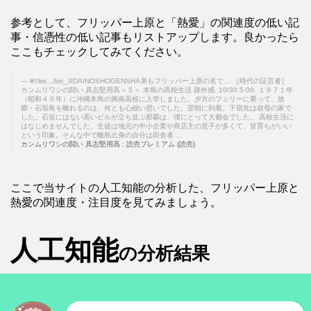
参考として、フリッパー上原と「熱愛」の関連度の低い記
事・信憑性の低い記事もリストアップします。良かったら
ここもチェックしてみてください。
#!/list.../list_JIDAINOSHOGENSHA弟もフリッパー上原の名で… ［時代の証言者］
カンムリワシの闘い 具志堅用高＜５＞ 本島の高校生活 疎外感. 10/30 5:00. １９７１年
（昭和４６年）に沖縄本島の興南高校に入学しました。夕方のフェリーに乗って、故
郷・石垣島を離れるのは、何とも心細い思いでした。翌朝に到着。下宿先は叔母の家で
した。石垣にはない高いビルが立ち並ぶ那覇は、僕にとって大都会でした。 高校生活に
はなじめませんでした。生徒は地元の中小企業や商店主の息子が多くて、皆育ちがいい
という印象。そんな中で離島出身の自分は田舎者 ...
カンムリワシの闘い 具志堅用高 : 読売プレミアム (読売)
ここで当サイトの人工知能の分析した、フリッパー上原と
熱愛の関連度・注目度を見てみましょう。
人工知能
の分析結果