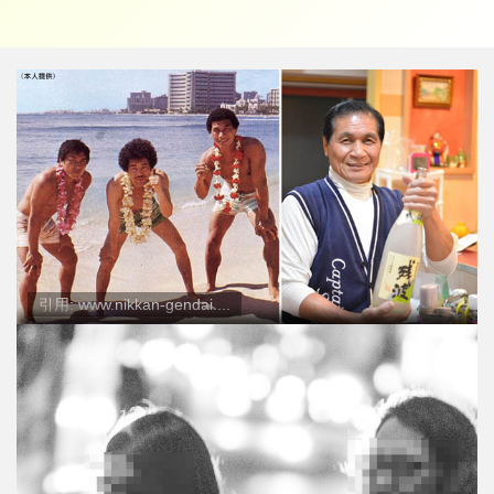
引用: www.nikkan-gendai....