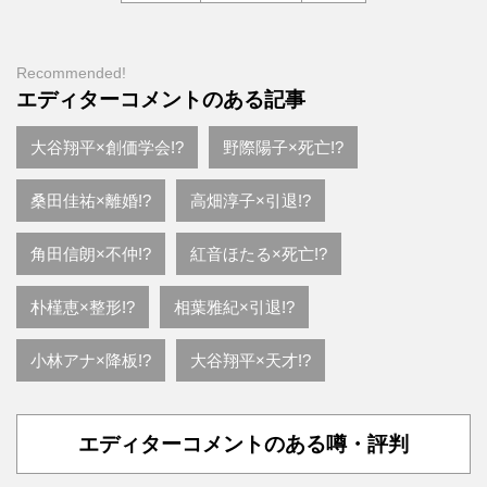
Recommended!
エディターコメントのある記事
大谷翔平×創価学会!?
野際陽子×死亡!?
桑田佳祐×離婚!?
高畑淳子×引退!?
角田信朗×不仲!?
紅音ほたる×死亡!?
朴槿恵×整形!?
相葉雅紀×引退!?
小林アナ×降板!?
大谷翔平×天才!?
エディターコメントのある噂・評判