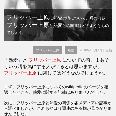
フリッパー上原
熱愛
に
の噂について、噂の内容・
フリッパー上原
熱愛
と
との関連はどのようなもの
でしょう。
2018年01月17日 更新
フリッパー上原
熱愛
「熱愛」と
フリッパー上原
についての噂、まあそ
ういう噂を気にする人がいるとは思いますが、
フリッパー上原
に関してはどうなのでしょうか。
まず、フリッパー上原についてのwikipediaのページを確
認したところ、熱愛に関する記載はありませんでした。
次に、フリッパー上原と熱愛の関係を各メディアの記事か
ら調べましたが、これもやはり関連のある物が見つかりま
せんでした。