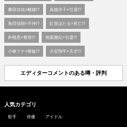
桑田佳祐×離婚!?
高畑淳子×引退!?
角田信朗×不仲!?
紅音ほたる×死亡!?
朴槿恵×整形!?
相葉雅紀×引退!?
小林アナ×降板!?
大谷翔平×天才!?
エディターコメントのある噂・評判
人気カテゴリ
歌手
俳優
アイドル