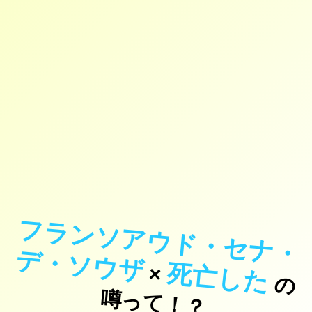
フ
ラ
ン
ソ
ア
ウ
ド
・
セ
ナ
・
・
ソ
ウ
デ
ザ
死亡した
×
の
っ
て
！
噂
？