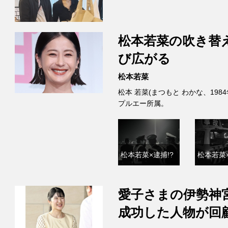
松本若菜の吹き替
び広がる
松本若菜
松本 若菜(まつもと わかな、198
プルエー所属。
松本若菜×逮捕!?
松本若菜×
愛子さまの伊勢神
成功した人物が回