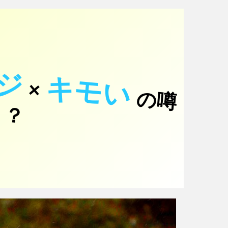
ジ
キモい
×
の
噂
て
！
っ
？