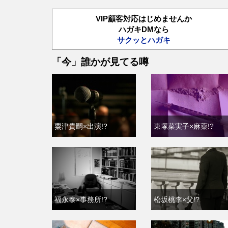
VIP顧客対応はじめませんか
ハガキDMなら
サクッとハガキ
「今」誰かが見てる噂
粟津貴嗣×出演!?
東塚菜実子×麻薬!?
福永泰×事務所!?
松坂桃李×父!?