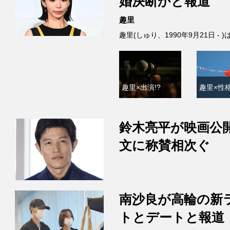
婚決断かと報道
趣里
趣里(しゅり、1990年9月21日 
趣里×出演!?
趣里×性格
鈴木亮平が映画公
文に称賛相次ぐ
南沙良が高輪の新
トとデートと報道