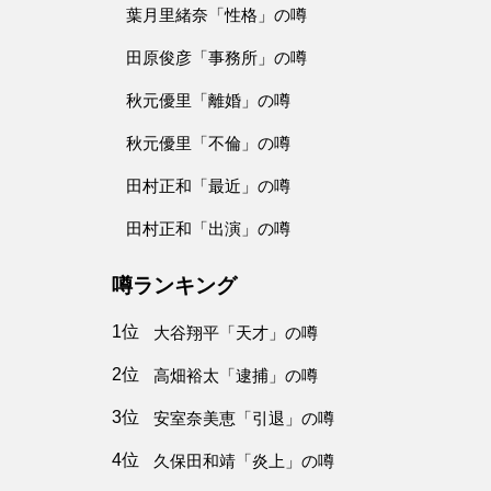
葉月里緒奈「性格」の噂
田原俊彦「事務所」の噂
秋元優里「離婚」の噂
秋元優里「不倫」の噂
田村正和「最近」の噂
田村正和「出演」の噂
噂ランキング
1位
大谷翔平「天才」の噂
2位
高畑裕太「逮捕」の噂
3位
安室奈美恵「引退」の噂
4位
久保田和靖「炎上」の噂