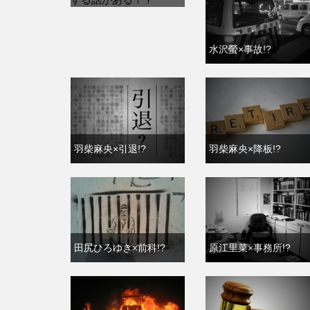
水沢螢×事故!?
羽柴麻央×引退!?
羽柴麻央×降板!?
田尻ひろゆき×前科!?
原江里菜×事務所!?