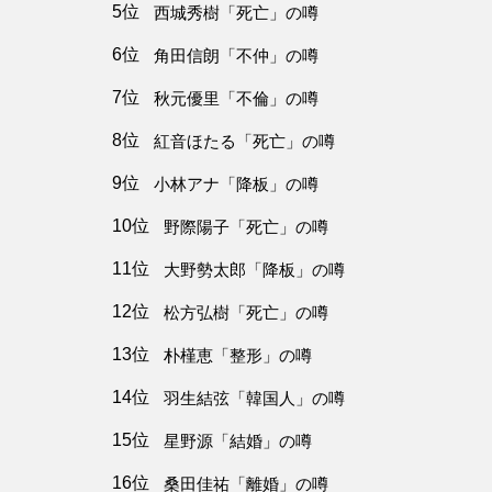
5位
西城秀樹「死亡」の噂
6位
角田信朗「不仲」の噂
7位
秋元優里「不倫」の噂
8位
紅音ほたる「死亡」の噂
9位
小林アナ「降板」の噂
10位
野際陽子「死亡」の噂
11位
大野勢太郎「降板」の噂
12位
松方弘樹「死亡」の噂
13位
朴槿恵「整形」の噂
14位
羽生結弦「韓国人」の噂
15位
星野源「結婚」の噂
16位
桑田佳祐「離婚」の噂