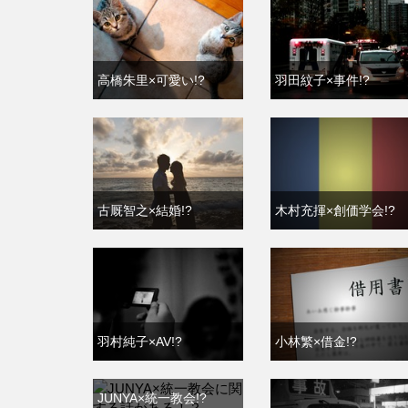
高橋朱里×可愛い!?
羽田紋子×事件!?
古厩智之×結婚!?
木村充揮×創価学会!?
羽村純子×AV!?
小林繁×借金!?
JUNYA×統一教会!?