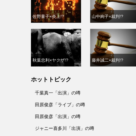
佐野量子×炎上!?
山中絢子×裁判!?
秋葉忠利×ヤクザ!?
藤井誠二×裁判!?
ホットトピック
千葉真一「出演」の噂
田原俊彦「ライブ」の噂
田原俊彦「出演」の噂
ジャニー喜多川「出演」の噂