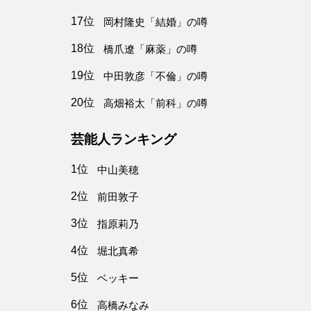
17位
岡村隆史「結婚」の噂
18位
橋爪遼「麻薬」の噂
19位
中田敦彦「不倫」の噂
20位
高畑裕太「前科」の噂
芸能人ランキング
1位
中山美穂
2位
前田敦子
3位
指原莉乃
4位
堀北真希
5位
ベッキー
6位
高橋みなみ