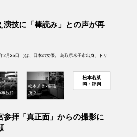
え演技に「棒読み」との声が再
4年2月25日 - )は、日本の女優。 鳥取県米子市出身、トリ
松本若菜
噂・評判
松本若菜×事務
事故!?
所!?
宮参拝「真正面」からの撮影に
顧