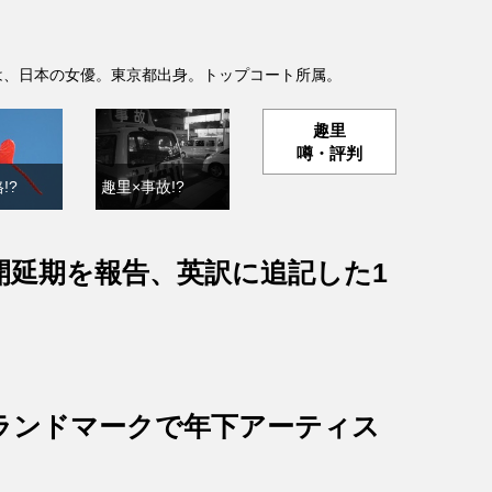
- )は、日本の女優。東京都出身。トップコート所属。
趣里
噂・評判
!?
趣里×事故!?
開延期を報告、英訳に追記した1
ランドマークで年下アーティス