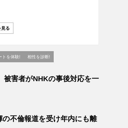
を見る
ートを体験!
相性を診断!
、被害者がNHKの事後対応を一
輝の不倫報道を受け年内にも離