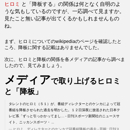
ヒロミ
と「降板する」の関係は何となく自明のよ
うな気もしているのですが、一応調べて見ますか。
見たこと無い記事が出てくるかもしれませんもの
ね。
まず、ヒロミについてのwikipediaのページを確認したと
ころ、降板に関する記載はありませんでした。
次に、ヒロミと降板の関係を各メディアの記事から調べま
したので、見てみましょう。
メディア
で取り上げるヒロミ
と「降板」
タレントのヒロミ（５１）が、番組ディレクターとのケンカによって冠
番組を降板させられた過去を明かした。１２日深夜に放送された日本テ
レビ系「ずっと引っかかってまし… - 日刊スポーツ新聞社のニュースサ
イト、ニッカンスポーツ・ ...
ヒロミ、ディレクターとのケンカで冠番組降板の過去 - 芸能 : 日刊ス