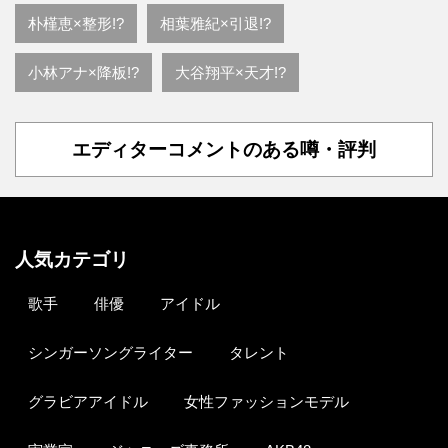
朴槿恵×整形!?
相葉雅紀×引退!?
小林アナ×降板!?
大谷翔平×天才!?
エディターコメントのある噂・評判
人気カテゴリ
歌手
俳優
アイドル
シンガーソングライター
タレント
グラビアアイドル
女性ファッションモデル