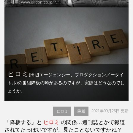
引用: www.oricon.co.jp/?...
ヒロミ
(田辺エージェンシー、プロダクションノータイ
トル)の番組降板の噂があるのですが、実際はどうなのでし
ょうか。
2021年09月26日 更新
ヒロミ
降板
「降板する」と
ヒロミ
の関係…週刊誌とかで報道
されてたっぽいですが、見たことないですかね？