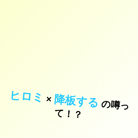
ヒロミ
降板する
×
の
噂
っ
！
て
？