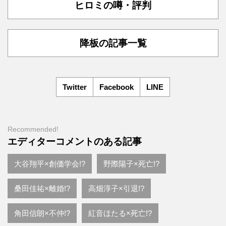
ヒロミの噂・評判
降板の記事一覧
Twitter
Facebook
LINE
Recommended!
エディターコメントのある記事
大谷翔平×創価学会!?
野際陽子×死亡!?
桑田佳祐×離婚!?
高畑淳子×引退!?
角田信朗×不仲!?
紅音ほたる×死亡!?